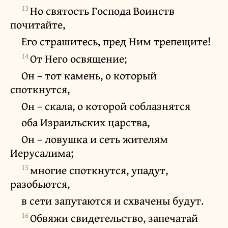
13
Но святость Господа Воинств
почитайте,
Его страшитесь, пред Ним трепещите!
14
От Него освящение;
Он – тот камень, о который
споткнутся,
Он – скала, о которой соблазнятся
оба Израильских царства,
Он – ловушка и сеть жителям
Иерусалима;
15
многие споткнутся, упадут,
разобьются,
в сети запутаются и схвачены будут.
16
Обвяжи свидетельство, запечатай