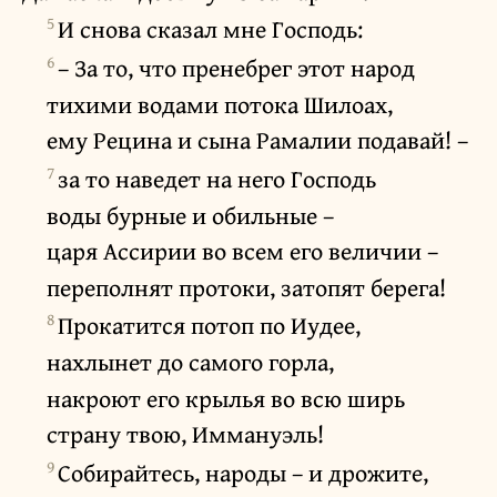
5
И снова сказал мне Господь:
6
– За то, что пренебрег этот народ
тихими водами потока Шилоах,
ему Рецина и сына Рамалии подавай! –
7
за то наведет на него Господь
воды бурные и обильные –
царя Ассирии во всем его величии –
переполнят протоки, затопят берега!
8
Прокатится потоп по Иудее,
нахлынет до самого горла,
накроют его крылья во всю ширь
страну твою, Иммануэль!
9
Собирайтесь, народы – и дрожите,