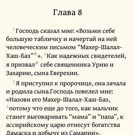
Глава 8
1
Господь сказал мне: «Возьми себе
большую табличку и начертай на ней
человеческим письмом “Махер-Шалал-
✻
2
Хаш-Баз”
».
Как надежных свидетелей,
✻
я призвал
себе священника Урию и
Захарию, сына Еверехии.
3
Я приступил к пророчице, она зачала
и родила сына.Господь повелел мне:
«Назови его Махер-Шалал-Хаш-Баз,
4
потому что еще до того, как мальчик
станет выговаривать “мама” и “папа”, к
ассирийскому царю отнесут богатства
Дамаска и добычу из Самарии».