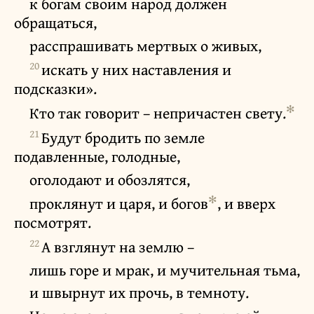
к богам своим народ должен
обращаться,
расспрашивать мертвых о живых,
20
искать у них наставления и
подсказки».
✻
Кто так говорит – непричастен свету.
21
Будут бродить по земле
подавленные, голодные,
оголодают и обозлятся,
✻
проклянут и царя, и богов
, и вверх
посмотрят.
22
А взглянут на землю –
лишь горе и мрак, и мучительная тьма,
и швырнут их прочь, в темноту.