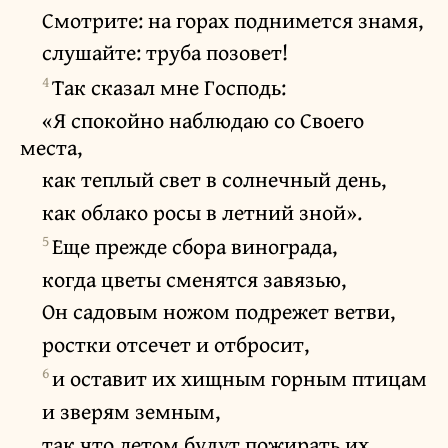
Смотрите: на горах поднимется знамя,
слушайте: труба позовет!
4
Так сказал мне Господь:
«Я спокойно наблюдаю со Своего
места,
как теплый свет в солнечный день,
как облако росы в летний зной».
5
Еще прежде сбора винограда,
когда цветы сменятся завязью,
Он садовым ножом подрежет ветви,
ростки отсечет и отбросит,
6
и оставит их хищным горным птицам
и зверям земным,
так что летом будут пожирать их