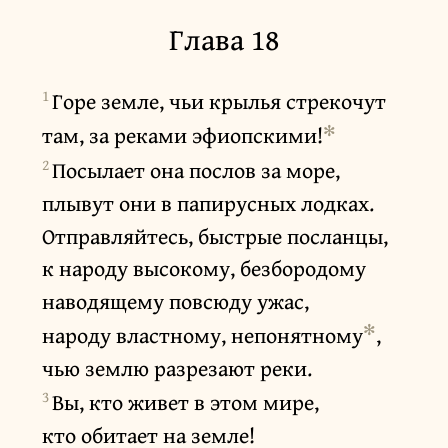
Глава 18
1
Горе земле, чьи крылья стрекочут
✻
там, за реками эфиопскими!
2
Посылает она послов за море,
плывут они в папирусных лодках.
Отправляйтесь, быстрые посланцы,
к народу высокому, безбородому
наводящему повсюду ужас,
✻
народу властному, непонятному
,
чью землю разрезают реки.
3
Вы, кто живет в этом мире,
кто обитает на земле!