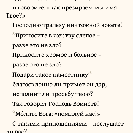
и говорите: «как презираем мы имя
Твое?»
Господню трапезу ничтожной зовете!
8
Приносите в жертву слепое –
разве это не зло?
Приносите хромое и больное –
разве это не зло?
✻
Подари такое наместнику
–
благосклонно ли примет он дар,
исполнит ли просьбу твою?
Так говорит Господь Воинств!
9
Мо́лите Бога: «помилуй нас!»
С такими приношениями – послушает
ли вас?