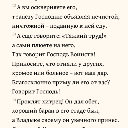
12
А вы оскверняете его,
трапезу Господню объявляя нечистой,
ничтожной – поданную к ней еду.
13
А еще говорите: «Тяжкий труд!»
а сами плюете на него.
Так говорит Господь Воинств!
Приносите, что отняли у других,
хромое или больное – вот ваш дар.
Благосклонно приму ли его от вас?
Говорит Господь!
14
Проклят хитрец! Он дал обет,
хороший баран в его стаде был,
а Владыке своему он увечного принес.