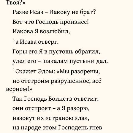
Твоя?»
Разве Исав – Иакову не брат?
Вот что Господь произнес!
Иакова Я возлюбил,
3
а Исава отверг.
Горы его Я в пустошь обратил,
удел его – шакалам пустыни дал.
4
Скажет Эдом: «Мы разорены,
но отстроим разрушенное, всё
вернем!»
Так Господь Воинств ответит:
они отстроят – а Я разорю,
назовут их «страною зла»,
на народе этом Господень гнев