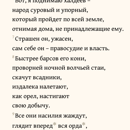
Вот, я поднимаю халдеев –
народ суровый и упорный,
который пройдет по всей земле,
отнимая дома, не принадлежащие ему.
7
Страшен он, ужасен,
сам себе он – правосудие и власть.
8
Быстрее барсов его кони,
проворней ночной волчьей стаи,
скачут всадники,
издалека налетают,
как орел, настигают
свою добычу.
9
Все они насилия жаждут,
✻
✻
глядит вперед
вся орда
,