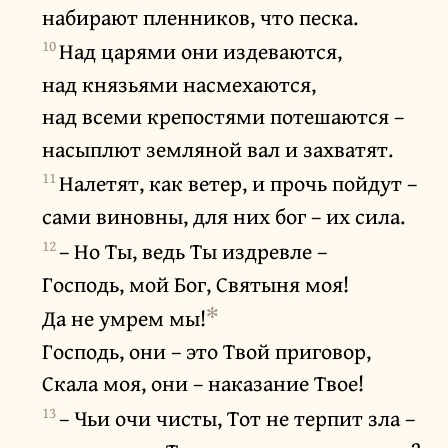
набирают пленников, что песка.
10
Над царями они издеваются,
над князьями насмехаются,
над всеми крепостями потешаются –
насыплют земляной вал и захватят.
11
Налетят, как ветер, и прочь пойдут –
сами виновны, для них бог – их сила.
12
– Но Ты, ведь Ты издревле –
Господь, мой Бог, Святыня моя!
✻
Да не умрем мы!
Господь, они – это Твой приговор,
Скала моя, они – наказание Твое!
13
– Чьи очи чисты, Тот не терпит зла –