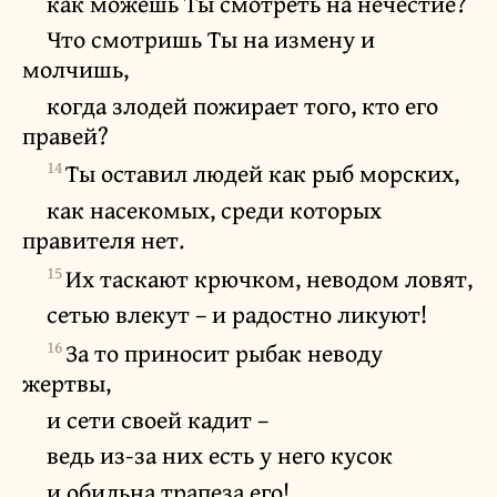
как можешь Ты смотреть на нечестие?
Что смотришь Ты на измену и
молчишь,
когда злодей пожирает того, кто его
правей?
14
Ты оставил людей как рыб морских,
как насекомых, среди которых
правителя нет.
15
Их таскают крючком, неводом ловят,
сетью влекут – и радостно ликуют!
16
За то приносит рыбак неводу
жертвы,
и сети своей кадит –
ведь из-за них есть у него кусок
и обильна трапеза его!