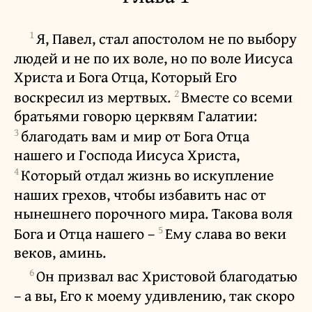
1
Я, Павел, стал апостолом не по выбору
людей и не по их воле, но по воле Иисуса
Христа и Бога Отца, Который Его
2
воскресил из мертвых.
Вместе со всеми
братьями говорю церквям Галатии:
3
благодать вам и мир от Бога Отца
нашего и Господа Иисуса Христа,
4
Который отдал жизнь во искупление
наших грехов, чтобы избавить нас от
нынешнего порочного мира. Такова воля
5
Бога и Отца нашего –
Ему слава во веки
веков, аминь.
6
Он призвал вас Христовой благодатью
– а вы, Его к моему удивлению, так скоро