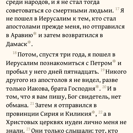
среди народов, и я не стал тогда
17
советоваться со смертными людьми.
Я
не пошел в Иерусалим к тем, кто стал
апостолами прежде меня, но отправился
✻
в Аравию
и затем возвратился в
✻
Дамаск
.
18
Потом, спустя три года, я пошел в
✻
Иерусалим познакомиться с Петром
и
19
пробыл у него дней пятнадцать.
Никого
другого из апостолов я не видел, разве
✻
20
только Иакова, брата Господня
.
И в
том, что я вам пишу, Бог свидетель, нет
21
обмана.
Затем я отправился в
✻
22
провинции Сирия и Киликия
,
а в
Христовых церквях иудеи лично меня не
23
знали.
Они только слышали: тот, кто