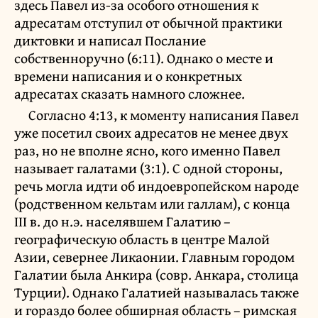
здесь Павел из-за особого отношения к
адресатам отступил от обычной практики
диктовки и написал Послание
собственноручно (6:11). Однако о месте и
времени написания и о конкретных
адресатах сказать намного сложнее.
Согласно 4:13, к моменту написания Павел
уже посетил своих адресатов не менее двух
раз, но не вполне ясно, кого именно Павел
называет галатами (3:1). С одной стороны,
речь могла идти об индоевропейском народе
(родственном кельтам или галлам), с конца
III в. до н.э. населявшем Галатию –
географическую область в центре Малой
Азии, севернее Ликаонии. Главным городом
Галатии была Анкира (совр. Анкара, столица
Турции). Однако Галатией называлась также
и гораздо более обширная область – римская