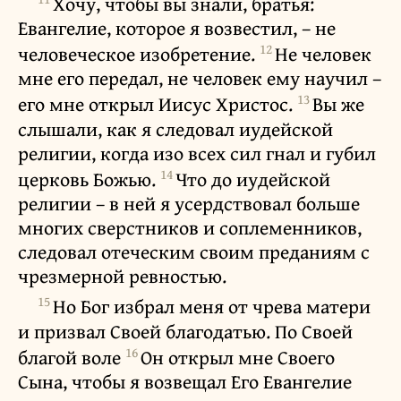
Хочу, чтобы вы знали, братья:
Евангелие, которое я возвестил, – не
12
человеческое изобретение.
Не человек
мне его передал, не человек ему научил –
13
его мне открыл Иисус Христос.
Вы же
слышали, как я следовал иудейской
религии, когда изо всех сил гнал и губил
14
церковь Божью.
Что до иудейской
религии – в ней я усердствовал больше
многих сверстников и соплеменников,
следовал отеческим своим преданиям с
чрезмерной ревностью.
15
Но Бог избрал меня от чрева матери
и призвал Своей благодатью. По Своей
16
благой воле
Он открыл мне Своего
Сына, чтобы я возвещал Его Евангелие