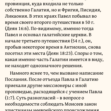
провинция, куда входила не только
собственно Галатия, но и Фригия, Писидия,
Ликаония. В этих краях Павел побывал во
время своего второго путешествия в 50 г.
(Деян 16:6). По-видимому, именно тогда
Павел и основал галатийские церкви. В
начале третьего путешествия (54 г.), он,
пробыв некоторое время в Антиохии, снова
посетил эти места (Деян 18:23). Споры о том,
какая именно часть Галатии имеется в виду,
не находят однозначного решения.
Намного яснее то, чем вызвано написание
Послания. После отъезда Павла в Галатию
приехали другие миссионеры с иной
проповедью, расходящейся с учением Павла
(1:7). Суть разногласий – в вопросе о
необходимости соблюдать Моисеев закон
христианам нееврейского происхождения.