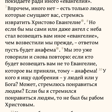
покидаете ради иного «евангелия».
7
Впрочем, иного нет – есть только люди,
которые смущают вас, стремясь
✻
8
извратить Христово Евангелие
.
Но
если бы мы сами или даже ангел с неба
стал возвещать вам иное «евангелие»,
чем возвестили мы прежде, – ответом
✻
9
пусть будет анафема
.
Мы это уже
говорили и снова повторю: если кто
будет возвещать вам не то Евангелие,
10
которое вы приняли, тому – анафема!
У
кого я ищу одобрения – у людей или у
Бога? Может, стремлюсь понравиться
людям? Если бы я стремился
понравиться людям, то не был бы рабом
Христовым.
11