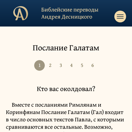
Библейские переводы
Андрея Десницкого
Послание Галатам
1
2
3
4
5
6
Кто вас околдовал?
Вместе с посланиями Римлянам и
Коринфянам Послание Галатам (Гал) входит
в число основных текстов Павла, с которыми
сравниваются все остальные. Возможно,