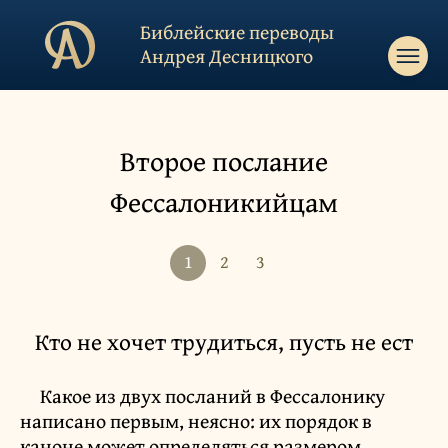
Библейские переводы
Андрея Десницкого
Второе послание
Фессалоникийцам
1
2
3
Кто не хочет трудиться, пусть не ест
Какое из двух посланий в Фессалонику
написано первым, неясно: их порядок в
каноне может определяться размером