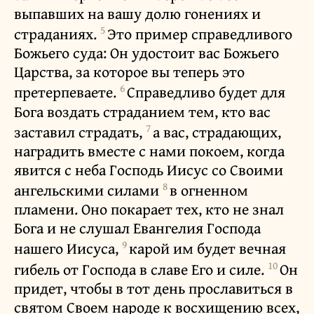
выпавших на вашу долю гонениях и
5
страданиях.
Это пример справедливого
Божьего суда: Он удостоит вас Божьего
Царства, за которое вы теперь это
6
претерпеваете.
Справедливо будет для
Бога воздать страданием тем, кто вас
7
заставил страдать,
а вас, страдающих,
наградить вместе с нами покоем, когда
явится с неба Господь Иисус со Своими
8
ангельскими силами
в огненном
пламени. Оно покарает тех, кто не знал
Бога и не слушал Евангелия Господа
9
нашего Иисуса,
карой им будет вечная
10
гибель от Господа в славе Его и силе.
Он
придет, чтобы в тот день прославиться в
святом Своем народе к восхищению всех,