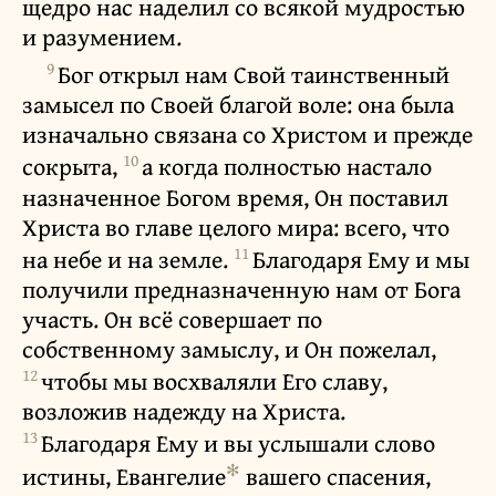
щедро нас наделил со всякой мудростью
и разумением.
9
Бог открыл нам Свой таинственный
замысел по Своей благой воле: она была
изначально связана со Христом и прежде
10
сокрыта,
а когда полностью настало
назначенное Богом время, Он поставил
Христа во главе целого мира: всего, что
11
на небе и на земле.
Благодаря Ему и мы
получили предназначенную нам от Бога
участь. Он всё совершает по
собственному замыслу, и Он пожелал,
12
чтобы мы восхваляли Его славу,
возложив надежду на Христа.
13
Благодаря Ему и вы услышали слово
✻
истины, Евангелие
вашего спасения,