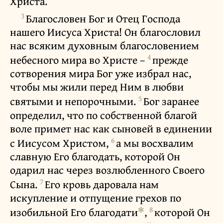
Христа.
3
Благословен Бог и Отец Господа
нашего Иисуса Христа! Он благословил
нас всяким духовным благословением
4
небесного мира во Христе –
прежде
сотворения мира Бог уже избрал нас,
чтобы мы жили перед Ним в любви
5
святыми и непорочными.
Бог заранее
определил, что по cобственной благой
воле примет нас как сыновей в единении
6
с Иисусом Христом,
а мы восхвалим
славную Его благодать, которой Он
одарил нас через возлюбленного Своего
7
Сына.
Его кровь даровала нам
искупление и отпущение грехов по
✻
8
изобильной Его благодати
,
которой Он