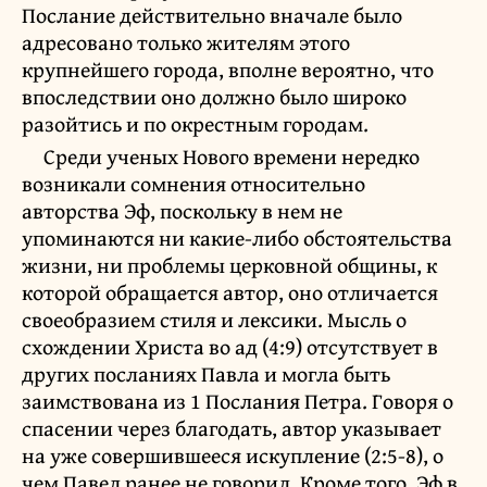
Послание действительно вначале было
адресовано только жителям этого
крупнейшего города, вполне вероятно, что
впоследствии оно должно было широко
разойтись и по окрестным городам.
Среди ученых Нового времени нередко
возникали сомнения относительно
авторства Эф, поскольку в нем не
упоминаются ни какие-либо обстоятельства
жизни, ни проблемы церковной общины, к
которой обращается автор, оно отличается
своеобразием стиля и лексики. Мысль о
схождении Христа во ад (4:9) отсутствует в
других посланиях Павла и могла быть
заимствована из 1 Послания Петра. Говоря о
спасении через благодать, автор указывает
на уже совершившееся искупление (2:5-8), о
чем Павел ранее не говорил. Кроме того, Эф в