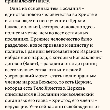
принадлежат Павлу.
Одна из основных тем Послания –
единство нового человечества во Христе и
вытекающее из него учение о Церкви
(экклезиология), которое изложено здесь
полнее и четче, чем во всех остальных
посланиях. Прежнее человечество было
разделено, новое призвано к единству и
полноте. Границы ветхозаветного Израиля –
избранного народа, с которым Бог заключил
договор (Завет), – раздвигаются до границ
всего человечества: отныне всякий
уверовавший может стать полноправным
членом народа Божьего, то есть Церкви,
которая есть Тело Христово. Церковь
описывается в Послании как вселенский
организм: его глава – Христос, его члены –
верующие. Уже сейчас они освобождены от