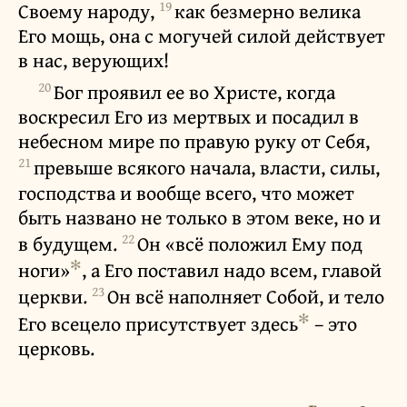
19
Своему народу,
как безмерно велика
Его мощь, она с могучей силой действует
в нас, верующих!
20
Бог проявил ее во Христе, когда
воскресил Его из мертвых и посадил в
небесном мире по правую руку от Себя,
21
превыше всякого начала, власти, силы,
господства и вообще всего, что может
быть названо не только в этом веке, но и
22
в будущем.
Он «всё положил Ему под
✻
ноги»
, а Его поставил надо всем, главой
23
церкви.
Он всё наполняет Собой, и тело
✻
Его всецело присутствует здесь
– это
церковь.