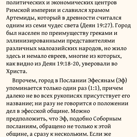
политических и экономических центров
Римской империи и славился храмом
Артемиды, который в древности считался
одним из семи чудес света (Деян 19:27). Город
был населен по преимуществу греками и
эллинизированными представителями
различных малоазийских народов, но жило
здесь и немало евреев, многие из которых,
как видно из Деян 19:18-20, уверовали во
Христа.
Впрочем, город в Послании Эфесянам (Эф)
упоминается только один раз (1:1), причем
далеко не во всех рукописях присутствует его
название; ни разу не говорится о положении
дел в эфесской общине. Можно
предположить, что Эф, подобно Соборным
посланиям, обращено не только к этой
общине, а сразу к нескольким. Если же