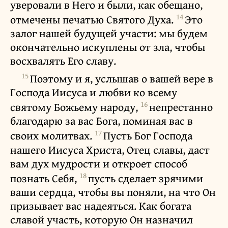
уверовали в Него и были, как обещано,
14
отмечены печатью Святого Духа.
Это
залог нашей будущей участи: мы будем
окончательно искуплены от зла, чтобы
восхвалять Его славу.
15
Поэтому и я, услышав о вашей вере в
Господа Иисуса и любви ко всему
16
святому Божьему народу,
непрестанно
благодарю за вас Бога, поминая вас в
17
своих молитвах.
Пусть Бог Господа
нашего Иисуса Христа, Отец славы, даст
вам дух мудрости и откроет способ
18
познать Себя,
пусть сделает зрячими
ваши сердца, чтобы вы поняли, на что Он
призывает вас надеяться. Как богата
славой участь, которую Он назначил