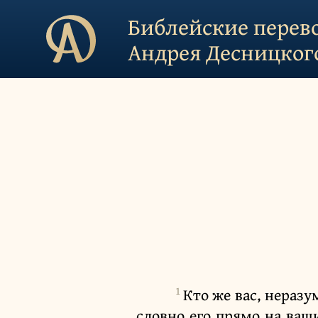
Библейские перев
Андрея Десницког
1
Кто же вас, неразу
словно его прямо на ваш