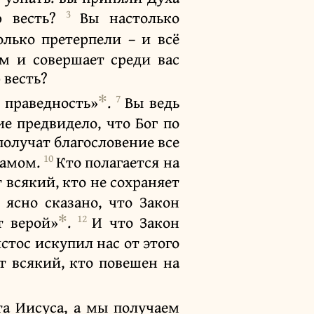
3
ю весть?
Вы настолько
олько претерпели – и всё
ом и совершает среди вас
 весть?
✻
7
 праведность»
.
Вы ведь
е предвидело, что Бог по
получат благословение все
10
аамом.
Кто полагается на
 всякий, кто не сохраняет
 ясно сказано, что Закон
✻
12
т верой»
.
И что Закон
стос искупил нас от этого
т всякий, кто повешен на
та Иисуса, а мы получаем