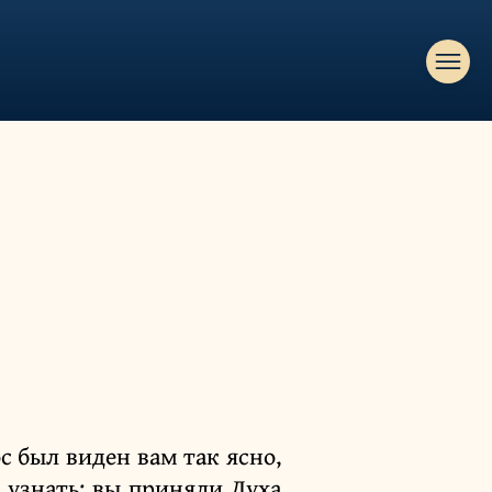
с был виден вам так ясно,
с узнать: вы приняли Духа