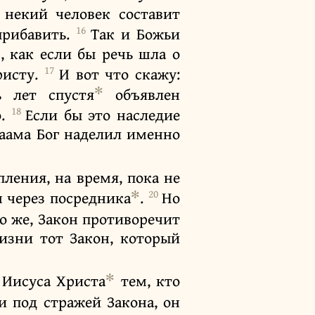
 некий человек составит
16
прибавить.
Так и Божьи
, как если бы речь шла о
17
Христу.
И вот что скажу:
✻
ь лет спустя
объявлен
18
о.
Если бы это наследие
раама Бог наделил именно
пления, на время, пока не
✻
20
н через посредника
.
Но
о же, Закон противоречит
изни тот Закон, который
✻
 Иисуса Христа
тем, кто
и под стражей Закона, он