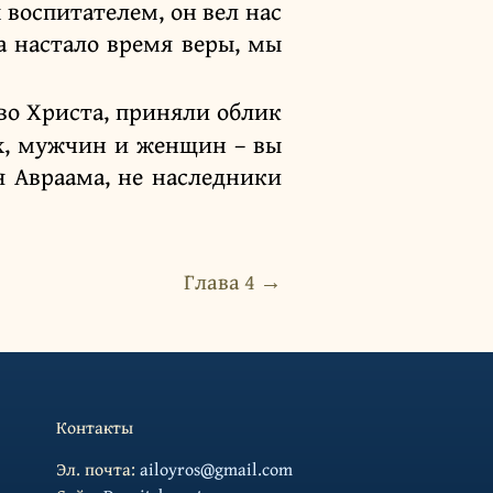
 воспитателем, он вел нас
а настало время веры, мы
 во Христа, приняли облик
ых, мужчин и женщин – вы
я Авраама, не наследники
Глава 4 →
Контакты
Эл. почта:
ailoyros@gmail.com