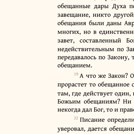
обещанные дары Духа п
завещание, никто другой
обещания были даны Авра
многих, но в единственн
завет, составленный Б
недействительным по За
передавалось по Закону,
обещанием.
19
А что же Закон? О
прорастет то обещанное 
там, где действует один,
Божьим обещаниям? Ни в
некогда дал Бог, то и пр
22
Писание определи
уверовал, дается обещан