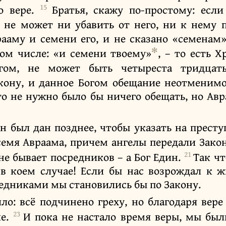
15
о вере.
Братья, скажу по-простому: если
 не может ни убавить от него, ни к нему 
аму и семени его, и не сказано «семенам»
✻
ом числе: «и семени твоему»
, – то есть 
огом, не может быть четыреста тридцат
кону, и данное Богом обещание неотменим
 то не нужно было бы ничего обещать, но Ав
н был дан позднее, чтобы указать на престу
семя Авраама, причем ангелы передали Зако
21
 не бывает посредников – а Бог Един.
Так чт
 коем случае! Если бы нас возрождал к ж
аведниками мы становились бы по Закону.
ло: всё подчинено греху, но благодаря вере
23
ие.
И пока не настало время веры, мы был