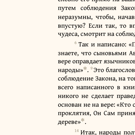
путем соблюдения Зак
неразумны, чтобы, нача
впустую? Если так, то 
чудеса, смотрит на соблю
6
Так и написано: «
знаете, что сыновьями А
вере оправдает язычников
✻
9
народы»
.
Это благосло
соблюдение Закона, на то
всего написанного в кни
никого не сделает прав
основан не на вере: «Кто 
проклятия, Он Сам приня
✻
дереве»
.
14
Итак, народы пол