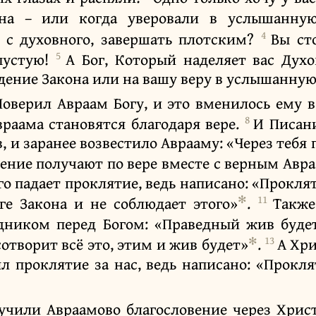
она – или когда уверовали в услышанну
4
в с духовного, завершать плотским?
Вы ст
5
впустую!
А Бог, Который наделяет вас Дух
дение Закона или на вашу веру в услышанную
Поверил Авраам Богу, и это вменилось ему в
8
враама становятся благодаря вере.
И Писани
, и заранее возвестило Аврааму: «Через тебя 
вение получают по вере вместе с верным Авр
го падает проклятие, ведь написано: «Проклят
✻
11
ге Закона и не соблюдает этого»
.
Также
едником перед Богом: «Праведный жив буде
✻
13
сотворит всё это, этим и жив будет»
.
А Хри
л проклятие за нас, ведь написано: «Прокля
учили Авраамово благословение через Хрис