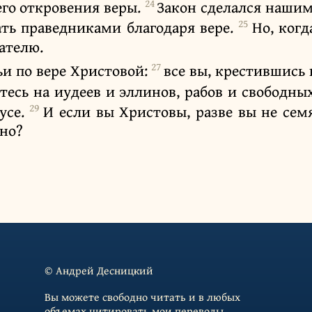
24
его откровения веры.
Закон сделался нашим
25
ать праведниками благодаря вере.
Но, когд
ателю.
27
ьи по вере Христовой:
все вы, крестившись
тесь на иудеев и эллинов, рабов и свободн
29
усе.
И если вы Христовы, разве вы не сем
ано?
© Андрей Десницкий
Вы можете свободно читать и в любых
объемах цитировать мои переводы