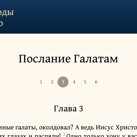
оды
о
Послание Галатам
1
2
3
4
5
6
Глава 3
мные галаты, околдовал? А ведь Иисус Христо
2
их глазах и распяли!
Одно только хочу у ва