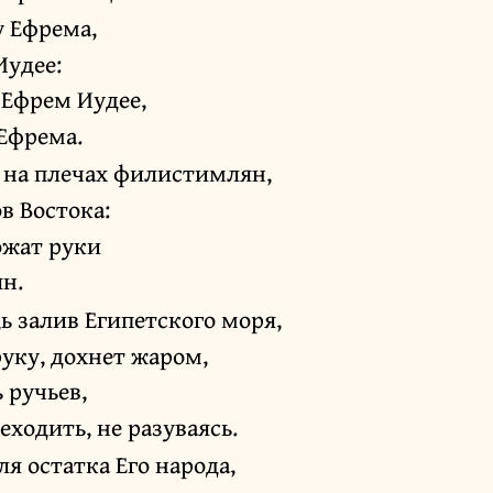
у Ефрема,
Иудее:
 Ефрем Иудее,
 Ефрема.
 на плечах филистимлян,
в Востока:
ожат руки
н.
 залив Египетского моря,
уку, дохнет жаром,
 ручьев,
еходить, не разуваясь.
я остатка Его народа,