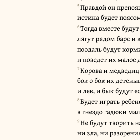
5
Правдой он препоя
истина будет поясом
6
Тогда вместе будут
лягут рядом барс и 
поодаль будут корм
и поведет их малое 
7
Корова и медведица
бок о бок их детены
и лев, и бык будут е
8
Будет играть ребен
в гнездо гадюки ма
9
Не будут творить н
ни зла, ни разорения