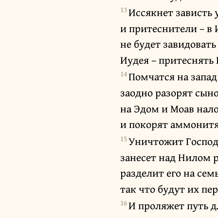
13
Иссякнет зависть 
и притеснители – в 
не будет завидовать
Иудея – притеснять
14
Помчатся на запад
заодно разорят сыно
на Эдом и Моав нал
и покорят аммонитя
15
Уничтожит Господь
занесет над Нилом р
разделит его на семь
так что будут их пер
16
И проляжет путь дл