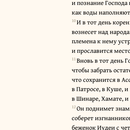
и познание Господа
как воды наполняют
10
И в тот день корен
вознесет над народ
племена к нему уст
и прославится место
11
Вновь в тот день Г
чтобы забрать остат
что сохранится в Ас
в Патросе, в Куше, и
в Шинаре, Хамате, и
12
Он поднимет знамя
соберет изгнаннико
беженок Иудеи с че