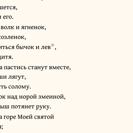
шется,
 его.
 волк и ягненок,
козленок,
✻
иться бычок и лев
,
дитя.
 пастись станут вместе,
ши лягут,
сть солому.
ок над норой змеиной,
лыш потянет руку.
а горе Моей святой
;