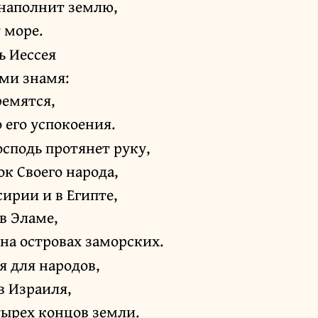
 наполнит землю,
 море.
ь Иессея
ами знамя:
ремятся,
 его успокоения.
осподь протянет руку,
ок Своего народа,
сирии и в Египте,
 в Эламе,
 на островах заморских.
 для народов,
в Израиля,
тырех концов земли.