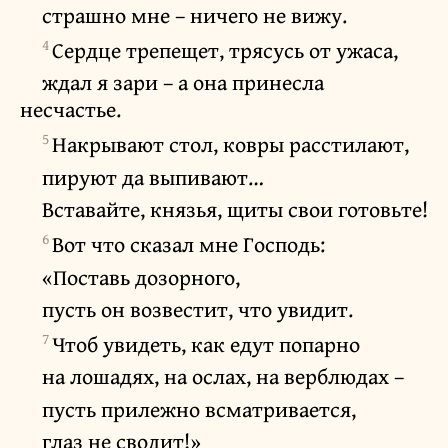
страшно мне – ничего не вижу.
4
Сердце трепещет, трясусь от ужаса,
ждал я зари – а она принесла
несчастье.
5
Накрывают стол, ковры расстилают,
пируют да выпивают…
Вставайте, князья, щиты свои готовьте!
6
Вот что сказал мне Господь:
«Поставь дозорного,
пусть он возвестит, что увидит.
7
Чтоб увидеть, как едут попарно
на лошадях, на ослах, на верблюдах –
пусть прилежно всматривается,
глаз не сводит!»