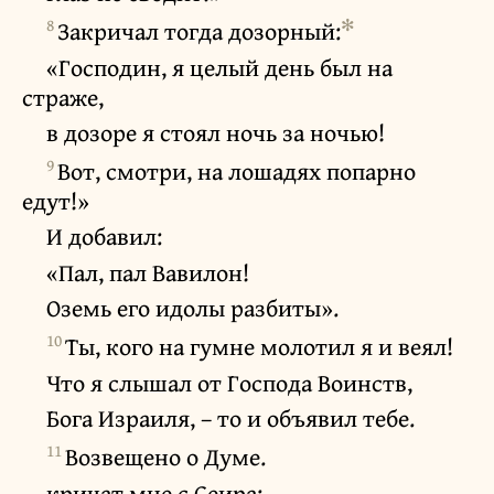
8
✻
Закричал тогда дозорный:
«Господин, я целый день был на
страже,
в дозоре я стоял ночь за ночью!
9
Вот, смотри, на лошадях попарно
едут!»
И добавил:
«Пал, пал Вавилон!
Оземь его идолы разбиты».
10
Ты, кого на гумне молотил я и веял!
Что я слышал от Господа Воинств,
Бога Израиля, – то и объявил тебе.
11
Возвещено о Думе.
кричат мне с Сеира: