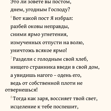
Это ли зовете вы постом,
днем, угодным Господу?
6
Вот какой пост Я избрал:
разбей оковы неправды,
сними ярмо угнетения,
измученных отпусти на волю,
уничтожь всякое ярмо!
7
Раздели с голодным свой хлеб,
нищего странника введи в свой дом,
а увидишь нагого – одень его,
ведь от собственной плоти не
отвернешься!
8
Тогда как заря, воссияет твой свет,
исцеление к тебе поспешит,