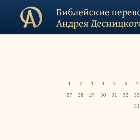
Библейские перев
Андрея Десницког
1
2
3
4
5
6
7
27
28
29
30
31
32
33
53