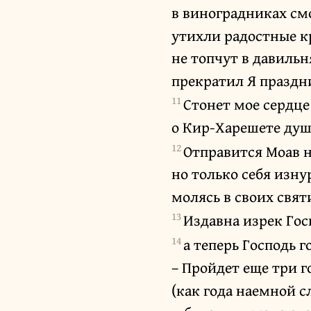
в виноградниках см
утихли радостные к
не топчут в давильн
прекратил Я праздн
11
Стонет мое сердце 
о Кир-Харешете душ
12
Отправится Моав н
но только себя изну
молясь в своих свят
13
Издавна изрек Госп
14
а теперь Господь г
– Пройдет еще три г
(как года наемной с