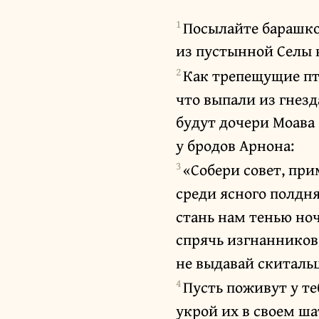
1
Посылайте барашко
из пустынной Селы 
2
Как трепещущие п
что выпали из гнезд
будут дочери Моава
у бродов Арнона:
3
«Собери совет, пр
среди ясного полдн
стань нам тенью но
спрячь изгнанников
не выдавай скитальц
4
Пусть поживут у т
укрой их в своем ша