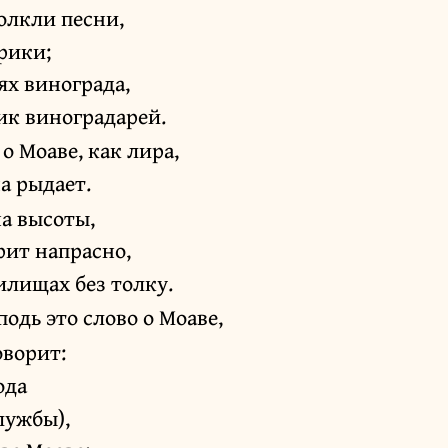
олкли песни,
рики;
ях винограда,
ик виноградарей.
о Моаве, как лира,
а рыдает.
а высоты,
рит напрасно,
илищах без толку.
одь это слово о Моаве,
оворит:
ода
лужбы),