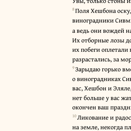
Увы, только стоны 
8
Поля Хешбона оску
виноградники Сивм
а ведь они вождей н
Их отборные лозы до
их побеги оплетали
разрастались, за мо
9
Зарыдаю горько вме
о виноградниках Си
вас, Хешбон и Эляле
нет больше у вас жа
окончен ваш праздн
10
Ликование и радо
на земле, некогда п