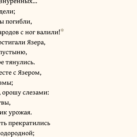
изнуренных…
дели;
ы погибли,
✻
ародов с ног валили!
стигали Язера,
 пустыню,
ре тянулись.
сте с Язером,
вмы;
, орошу слезами:
твы,
ик урожая.
сть прекратились
лодородной;