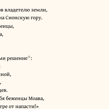
в владетелю земли,
на Сионскую гору.
тенцы,
а,
✻
ими решение
:
я
чной,
,
ев.
ебя беженцы Моава,
тре от напасти!»