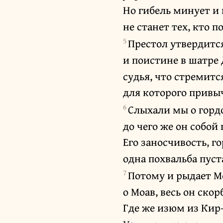
Но гибель минует и 
не станет тех, кто 
5
Престол утвердитс
и поистине в шатре
судья, что стремитс
для которого привы
6
Слыхали мы о горд
до чего же он собой 
Его заносчивость, г
одна похвальба пуст
7
Потому и рыдает М
о Моав, весь он скор
Где же изюм из Кир