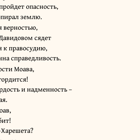
пройдет опасность,
попирал землю.
я верностью,
 Давидовом сядет
я к правосудию,
чна справедливость.
ости Моава,
гордится!
ордость и надменность –
ая.
оав,
бит!
-Харешета?