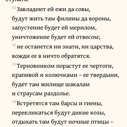
11
Завладеют ей ежи да совы,
будут жить там филины да вороны,
запустение будет ей мерилом,
уничтожение будет ей отвесом;
12
не останется ни знати, ни царства,
вожди ее в ничто обратятся.
13
Терновником порастут ее чертоги,
крапивой и колючками – ее твердыни,
будет там жилище шакалам
и страусам раздолье.
14
Встретятся там барсы и гиены,
перекликаться будут дикие козы,
отдыхать там будут ночные птицы –