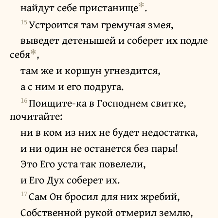
✻
найдут себе пристанище
.
15
Устроится там гремучая змея,
выведет детенышей и соберет их подле
✻
себя
,
там же и коршун угнездится,
а с ним и его подруга.
16
Поищите-ка в Господнем свитке,
почитайте:
ни в ком из них не будет недостатка,
и ни один не останется без пары!
Это Его уста так повелели,
и Его Дух соберет их.
17
Сам Он бросил для них жребий,
Собственной рукой отмерил землю,