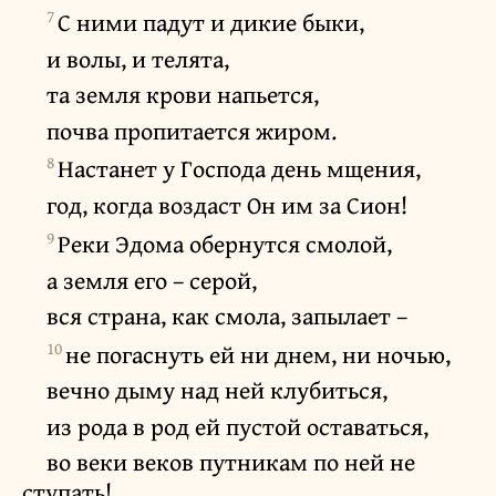
7
С ними падут и дикие быки,
и волы, и телята,
та земля крови напьется,
почва пропитается жиром.
8
Настанет у Господа день мщения,
год, когда воздаст Он им за Сион!
9
Реки Эдома обернутся смолой,
а земля его – серой,
вся страна, как смола, запылает –
10
не погаснуть ей ни днем, ни ночью,
вечно дыму над ней клубиться,
из рода в род ей пустой оставаться,
во веки веков путникам по ней не
ступать!