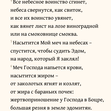
4
Все небесное воинство сгинет,
небеса свернутся, как свиток,
и все их воинство увянет,
как вянет лист на лозе виноградной
или на смоковнице смоква.
5
Насытится Мой меч на небесах –
спустится, чтобы судить Эдом,
на народ, который Я заклял!
6
Меч Господа напьется крови,
насытится жиром –
от заколотых ягнят и козлят,
от жира с бараньих почек:
жертвоприношение у Господа в Боцре,
большая резня в земле эдомитян.