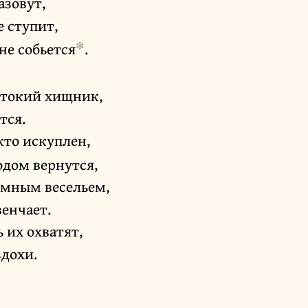
азовут,
е ступит,
✻
не собьется
.
естокий хищник,
тся.
 кто искуплен,
одом вернутся,
умным весельем,
венчает.
 их охватят,
здохи.