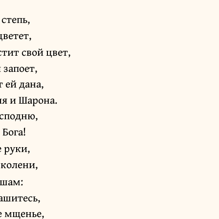
 степь,
цветет,
стит свой цвет,
 запоет,
 ей дана,
я и Шарона.
осподню,
 Бога!
 руки,
колени,
ушам:
ашитесь,
е мщенье,