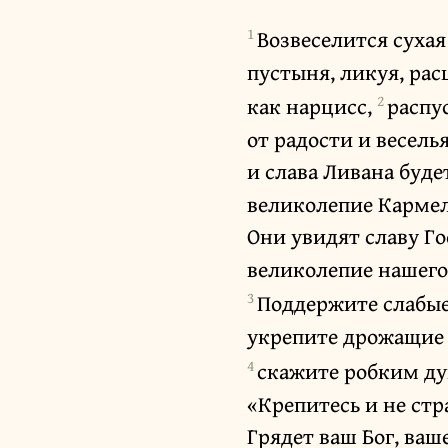
1
Возвеселится сухая
пустыня, ликуя, рас
2
как нарцисс,
распу
от радости и веселья
и слава Ливана будет
великолепие Кармел
Они увидят славу Г
великолепие нашего
3
Поддержите слабые
укрепите дрожащие 
4
скажите робким д
«Крепитесь и не стр
Грядет ваш Бог, ваш