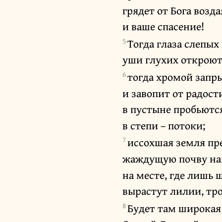
грядет от Бога возд
и ваше спасение!
5
Тогда глаза слепых
уши глухих откроют
6
тогда хромой запры
и завопит от радост
в пустыне пробьютс
в степи – потоки;
7
иссохшая земля пре
жаждущую почву нап
на месте, где лишь 
вырастут лилии, тр
8
Будет там широкая 