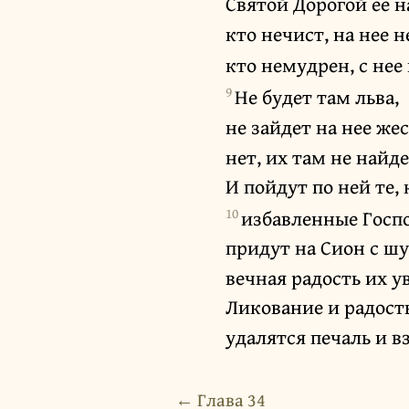
Святой Дорогой ее н
кто нечист, на нее н
кто немудрен, с нее 
9
Не будет там льва,
не зайдет на нее ж
нет, их там не найде
И пойдут по ней те,
10
избавленные Госп
придут на Сион с ш
вечная радость их у
Ликование и радость
удалятся печаль и в
← Глава 34