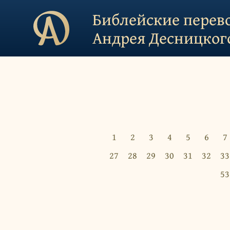
Библейские перев
Андрея Десницког
1
2
3
4
5
6
7
27
28
29
30
31
32
33
53