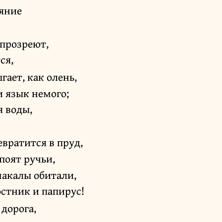
аяние
 прозреют,
ся,
гает, как олень,
и язык немого;
я воды,
вратится в пруд,
оят ручьи,
шакалы обитали,
остник и папирус!
дорога,