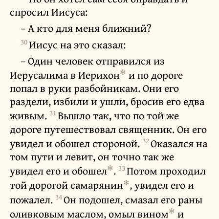
спросил Иисуса:
– А кто для меня ближний?
30
Иисус на это сказал:
– Один человек отправился из
✻
Иерусалима в Иерихон
и по дороге
попал в руки разбойникам. Они его
раздели, избили и ушли, бросив его едва
31
живым.
Вышло так, что по той же
дороге путешествовал священник. Он его
32
увидел и обошел стороной.
Оказался на
том пути и левит, он точно так же
✻
33
увидел его и обошел
.
Потом проходил
✻
той дорогой самарянин
, увидел его и
34
пожалел.
Он подошел, смазал его раны
✻
оливковым маслом, омыл вином
и