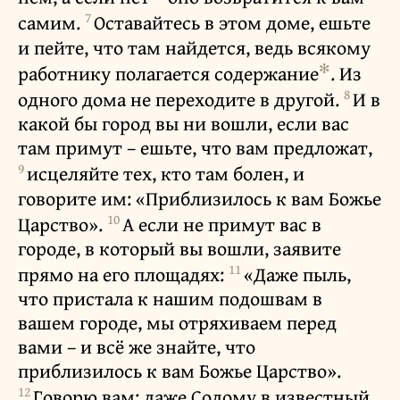
7
самим.
Оставайтесь в этом доме, ешьте
и пейте, что там найдется, ведь всякому
✻
работнику полагается содержание
. Из
8
одного дома не переходите в другой.
И в
какой бы город вы ни вошли, если вас
там примут – ешьте, что вам предложат,
9
исцеляйте тех, кто там болен, и
говорите им: «Приблизилось к вам Божье
10
Царство».
А если не примут вас в
городе, в который вы вошли, заявите
11
прямо на его площадях:
«Даже пыль,
что пристала к нашим подошвам в
вашем городе, мы отряхиваем перед
вами – и всё же знайте, что
приблизилось к вам Божье Царство».
12
Говорю вам: даже Содому в известный