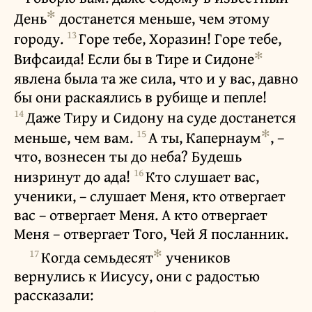
✻
День
достанется меньше, чем этому
13
городу.
Горе тебе, Хоразин! Горе тебе,
✻
Вифсаида! Если бы в Тире и Сидоне
явлена была та же сила, что и у вас, давно
бы они раскаялись в рубище и пепле!
14
Даже Тиру и Сидону на суде достанется
15
✻
меньше, чем вам.
А ты, Капернаум
, –
что, вознесен ты до неба? Будешь
16
низринут до ада!
Кто слушает вас,
ученики, – слушает Меня, кто отвергает
вас – отвергает Меня. А кто отвергает
Меня – отвергает Того, Чей Я посланник.
17
✻
Когда семьдесят
учеников
вернулись к Иисусу, они с радостью
рассказали: