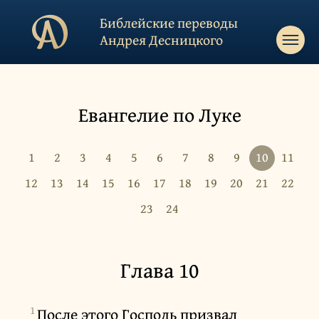
Библейские переводы
Андрея Десницкого
Евангелие по Луке
1
2
3
4
5
6
7
8
9
10
11
12
13
14
15
16
17
18
19
20
21
22
23
24
Глава 10
1
После этого Господь призвал