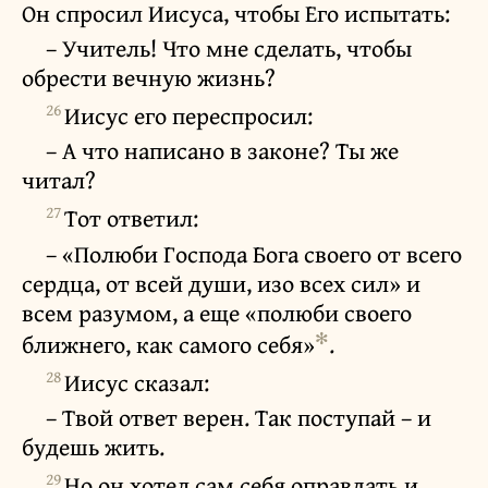
Он спросил Иисуса, чтобы Его испытать:
– Учитель! Что мне сделать, чтобы
обрести вечную жизнь?
26
Иисус его переспросил:
– А что написано в законе? Ты же
читал?
27
Тот ответил:
– «Полюби Господа Бога своего от всего
сердца, от всей души, изо всех сил» и
всем разумом, а еще «полюби своего
✻
ближнего, как самого себя»
.
28
Иисус сказал:
– Твой ответ верен. Так поступай – и
будешь жить.
29
Но он хотел сам себя оправдать и