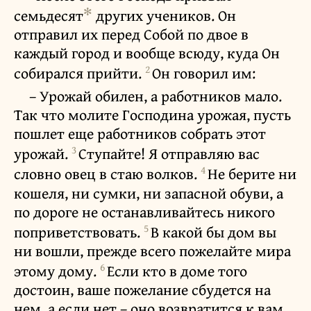
✻
семьдесят
других учеников. Он
отправил их перед Собой по двое в
каждый город и вообще всюду, куда Он
2
собирался прийти.
Он говорил им:
– Урожай обилен, а работников мало.
Так что молите Господина урожая, пусть
пошлет еще работников собрать этот
3
урожай.
Ступайте! Я отправляю вас
4
словно овец в стаю волков.
Не берите ни
кошеля, ни сумки, ни запасной обуви, а
по дороге не останавливайтесь никого
5
поприветствовать.
В какой бы дом вы
ни вошли, прежде всего пожелайте мира
6
этому дому.
Если кто в доме того
достоин, ваше пожелание сбудется на
нем, а если нет – оно возвратится к вам