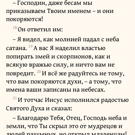
– Господин, даже бесам мы
приказываем Твоим именем – и они
покоряются!
18
Он ответил им:
– Я видел, как молнией падал с неба
19
сатана.
А вас Я наделил властью
попирать змей и скорпионов, как и
всякую вражью силу, и ничто вам не
20
повредит.
И всё же радуйтесь не тому,
что вам покоряются духи, – а тому, что
имена ваши записаны на небесах.
21
И тотчас Иисус исполнился радостью
Святого Духа и сказал:
– Благодарю Тебя, Отец, Господь неба и
земли, что Ты скрыл это от мудрецов и
людей разумных, но открыл младенцам!