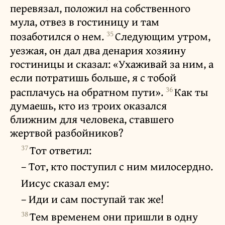
перевязал, положил на собственного
мула, отвез в гостиницу и там
35
позаботился о нем.
Следующим утром,
уезжая, он дал два денария хозяину
гостиницы и сказал: «Ухаживай за ним, а
если потратишь больше, я с тобой
36
расплачусь на обратном пути».
Как ты
думаешь, кто из троих оказался
ближним для человека, ставшего
жертвой разбойников?
37
Тот ответил:
– Тот, кто поступил с ним милосердно.
Иисус сказал ему:
– Иди и сам поступай так же!
38
Тем временем они пришли в одну