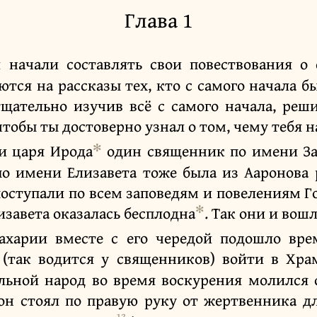
Глава 1
 начали составлять свои повествования о 
ются на рассказы тех, кто с самого начала б
тщательно изучив всё с самого начала, реши
чтобы ты достоверно узнал о том, чему тебя 
✻
и царя Ирода
один священник по имени За
 по имени Елизавета тоже была из Ааронова 
поступали по всем заповедям и повелениям 
✻
изавета оказалась бесплодна
. Так они и вош
ахарии вместе с его чередой подошло вре
(так водится у священников) войти в Хра
альной народ во время воскурения молился
 он стоял по правую руку от жертвенника д
13