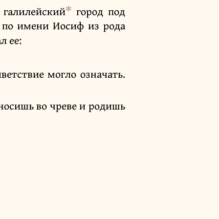
✻
 галилейский
город под
 по имени Иосиф из рода
л ее:
ветствие могло означать.
носишь во чреве и родишь