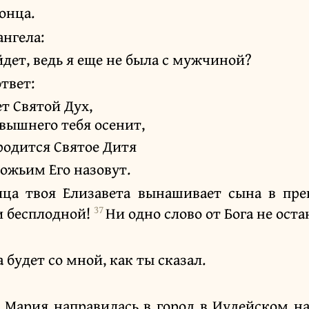
онца.
ангела:
йдет, ведь я еще не была с мужчиной?
ответ:
ет Святой Дух,
евышнего тебя осенит,
родится Святое Дитя
ожьим Его назовут.
ица твоя Елизавета вынашивает сына в пре
37
ли бесплодной!
Ни одно слово от Бога не ост
а будет со мной, как ты сказал.
Мария направилась в город в Иудейском на