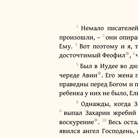
1
Немало писателей
2
произошли, –
они опира
3
Ему.
Вот поэтому и я, 
✻
4
досточтимый Феофил
,
5
Был в Иудее во дн
✻
череде Авии
. Его жена
праведны перед Богом и 
ребенка у них не было, Ел
8
Однажды, когда З
9
выпал Захарии жребий 
✻
10
воскурение
.
Весь ост
явился ангел Господень,