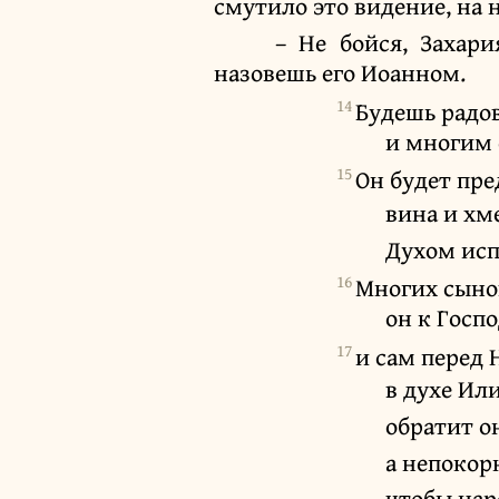
смутило это видение, на 
– Не бойся, Захар
назовешь его Иоанном.
14
Будешь радов
и многим 
15
Он будет пре
вина и хм
Духом исп
16
Многих сыно
он к Госпо
17
и сам перед
в духе Ил
обратит о
а непокор
чтобы нар