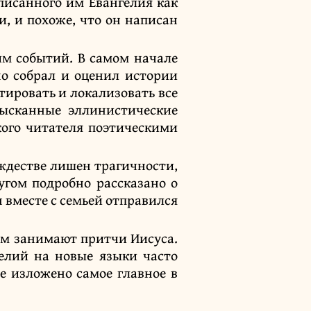
аписанного им Евангелия как
и, и похоже, что он написан
им событий. В самом начале
но собрал и оценил истории
тировать и локализовать все
зысканные эллинистические
ого читателя поэтическими
ождестве лишен трагичности,
угом подробно рассказано о
н вместе с семьей отправился
нем занимают притчи Иисуса.
гелий на новые языки часто
е изложено самое главное в