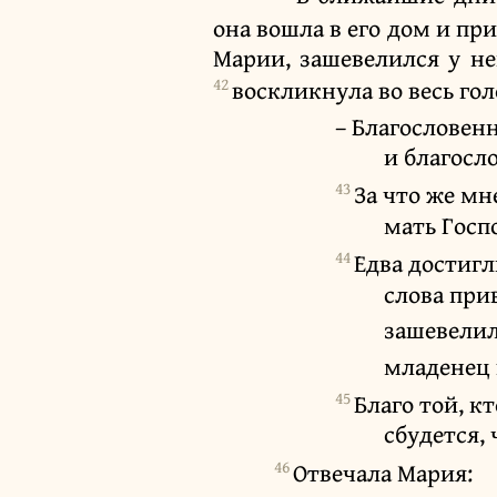
она вошла в его дом и пр
Марии, зашевелился у не
42
воскликнула во весь гол
– Благословен
и благосло
43
За что же мн
мать Госп
44
Едва достигл
слова при
зашевелил
младенец 
45
Благо той, к
сбудется, 
46
Отвечала Мария: