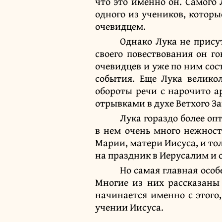
что это именно он. Самого 
одного из учеников, которы
очевидцем.
Однако Лука не прису
своего повествования он г
очевидцев и уже по ним сос
события. Еще Лука велико
обороты речи с нарочито 
отрывками в духе Ветхого За
Лука гораздо более оп
в нем очень много нежност
Марии, матери Иисуса, и тол
на праздник в Иерусалим и ос
Но самая главная особ
Многие из них рассказаны 
начинается именно с этого
учении Иисуса.