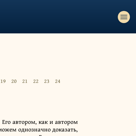
19
20
21
22
23
24
 Его автором, как и автором
можем однозначно доказать,