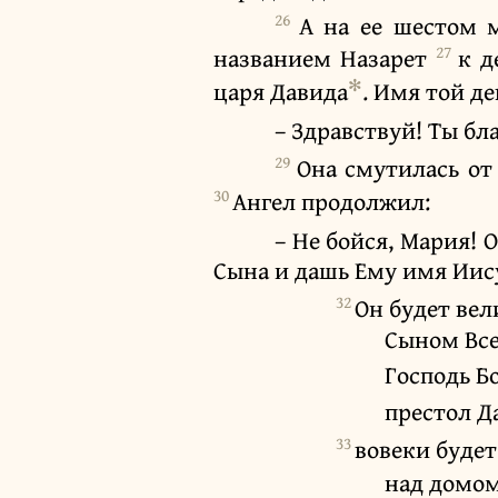
26
А на ее шестом м
27
названием Назарет
к д
✻
царя Давида
. Имя той д
– Здравствуй! Ты бл
29
Она смутилась от 
30
Ангел продолжил:
– Не бойся, Мария! 
Сына и дашь Ему имя Иис
32
Он будет вел
Сыном Все
Господь Б
престол Да
33
вовеки будет
над домом