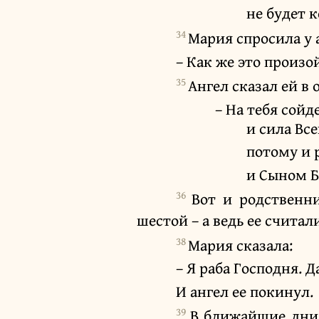
не будет к
34
Мария спросила у 
– Как же это произо
35
Ангел сказал ей в 
– На тебя сойд
и сила Вс
потому и 
и Сыном Б
36
Вот и родственн
шестой – а ведь ее счита
38
Мария сказала:
– Я раба Господня. Д
И ангел ее покинул.
39
В ближайшие дни 