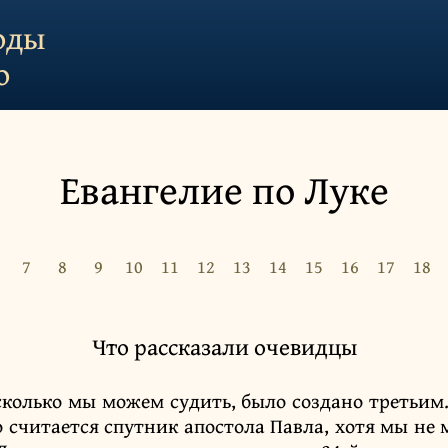
оды
о
Евангелие по Луке
7
8
9
10
11
12
13
14
15
16
17
18
Что рассказали очевидцы
сколько мы можем судить, было создано третьим.
 считается спутник апостола Павла, хотя мы не 