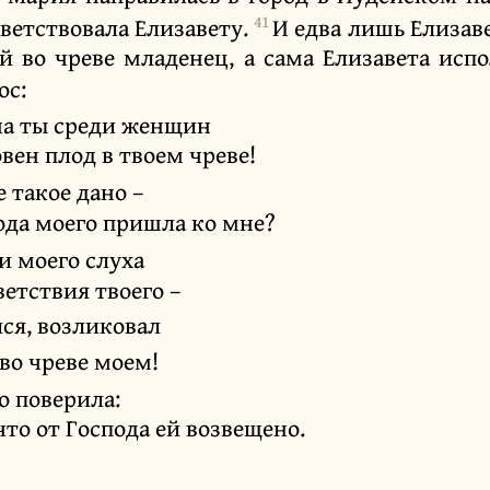
41
иветствовала Елизавету.
И едва лишь Елизав
й во чреве младенец, а сама Елизавета ис
ос:
на ты среди женщин
вен плод в твоем чреве!
е такое дано –
ода моего пришла ко мне?
и моего слуха
ветствия твоего –
ся, возликовал
во чреве моем!
то поверила:
что от Господа ей возвещено.