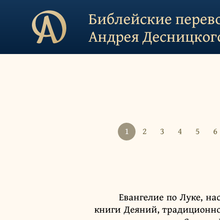
Библейские перев
Андрея Десницког
1
2
3
4
5
6
Евангелие по Луке, на
книги Деяний, традиционно