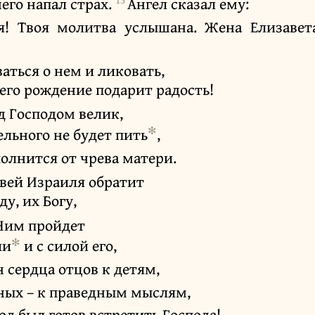
него напал страх.
Ангел сказал ему:
ия! Твоя молитва услышана. Жена Елизавет
аться о нем и ликовать,
его рождение подарит радость!
д Господом велик,
✻
ельного не будет пить
,
олнится от чрева матери.
вей Израиля обратит
ду, их Богу,
 Ним пройдет
✻
ии
и с силой его,
н сердца отцов к детям,
ных – к праведным мыслям,
од был готов встретить Господа!