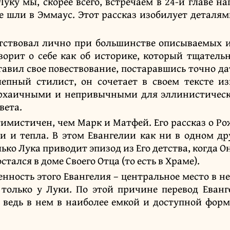
Луку мы, скорее всего, встречаем в 24-й главе н
е шли в Эммаус. Этот рассказ изобилует деталям
тствовал лично при большинстве описываемых 
оворит о себе как об историке, который тщатель
тавил свое повествование, постаравшись точно да
лепный стилист, он сочетает в своем тексте и
архаичными и непривычными для эллинистическ
вета.
тимистичен, чем Марк и Матфей. Его рассказ о Р
и и тепла. В этом Евангелии как ни в одном др
ько Лука приводит эпизод из Его детства, когда О
тался в доме Своего Отца (то есть в Храме).
енность этого Евангелия – центральное место в 
только у Луки. По этой причине перевод Еван
, ведь в нем в наиболее емкой и доступной форм