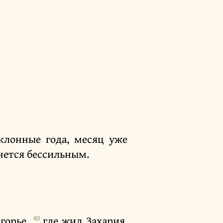
клонные года, месяц уже
анется бессильным.
40
горье,
где жил Захария.