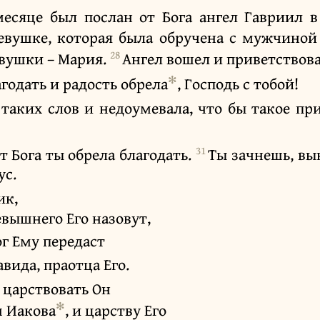
есяце был послан от Бога ангел Гавриил в
евушке, которая была обручена с мужчиной
28
евушки – Мария.
Ангел вошел и приветствова
✻
агодать и радость обрела
, Господь с тобой!
таких слов и недоумевала, что бы такое при
31
От Бога ты обрела благодать.
Ты зачнешь, вы
ус.
ик,
вышнего Его назовут,
ог Ему передаст
вида, праотца Его.
 царствовать Он
✻
 Иакова
, и царству Его