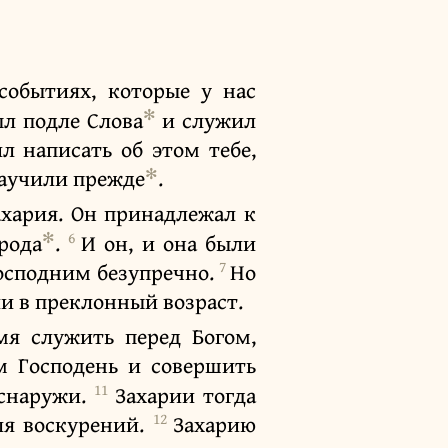
событиях, которые у нас
✻
ыл подле Слова
и служил
л написать об этом тебе,
✻
научили прежде
.
хария. Он принадлежал к
✻
6
рода
.
И он, и она были
7
Господним безупречно.
Но
ли в преклонный возраст.
мя служить перед Богом,
м Господень и совершить
11
 снаружи.
Захарии тогда
12
ля воскурений.
Захарию