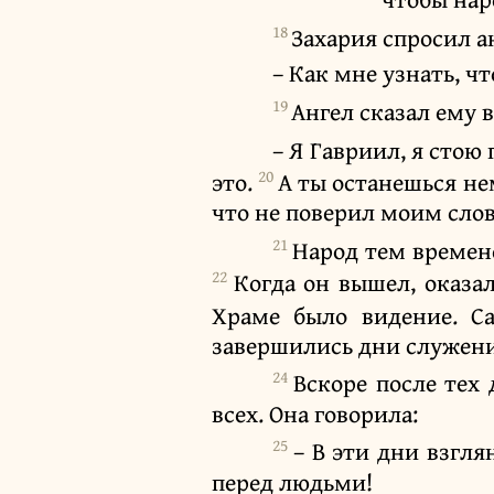
18
Захария спросил а
– Как мне узнать, чт
19
Ангел сказал ему в
– Я Гавриил, я стою
20
это.
А ты останешься нем
что не поверил моим слов
21
Народ тем времен
22
Когда он вышел, оказал
Храме было видение. С
завершились дни служения
24
Вскоре после тех 
всех. Она говорила:
25
– В эти дни взгля
перед людьми!