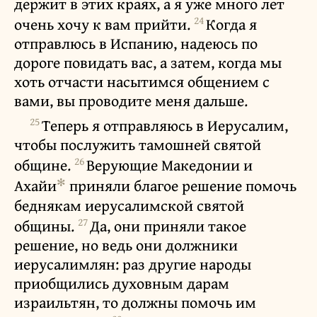
держит в этих краях, а я уже много лет
24
очень хочу к вам прийти.
Когда я
отправлюсь в Испанию, надеюсь по
дороге повидать вас, а затем, когда мы
хоть отчасти насытимся общением с
вами, вы проводите меня дальше.
25
Теперь я отправляюсь в Иерусалим,
чтобы послужить тамошней святой
26
общине.
Верующие Македонии и
✻
Ахайи
приняли благое решение помочь
беднякам иерусалимской святой
27
общины.
Да, они приняли такое
решение, но ведь они должники
иерусалимлян: раз другие народы
приобщились духовным дарам
израильтян, то должны помочь им