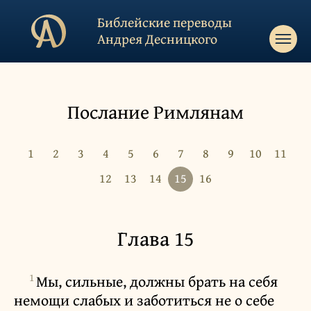
Библейские переводы
Андрея Десницкого
Послание Римлянам
1
2
3
4
5
6
7
8
9
10
11
12
13
14
15
16
Глава 15
1
Мы, сильные, должны брать на себя
немощи слабых и заботиться не о себе