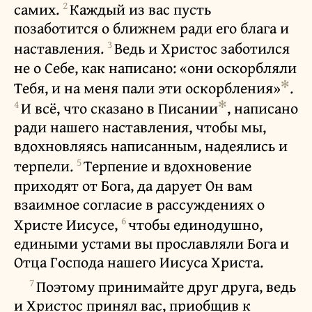
2
самих.
Каждый из вас пусть
позаботится о ближнем ради его блага и
3
наставления.
Ведь и Христос заботился
не о Себе, как написано: «они оскорбляли
✻
Тебя, и на меня пали эти оскорбления»
.
4
✻
И всё, что сказано в Писании
, написано
ради нашего наставления, чтобы мы,
вдохновляясь написанным, надеялись и
5
терпели.
Терпение и вдохновение
приходят от Бога, да дарует Он вам
взаимное согласие в рассуждениях о
6
Христе Иисусе,
чтобы единодушно,
едиными устами вы прославляли Бога и
Отца Господа нашего Иисуса Христа.
7
Поэтому принимайте друг друга, ведь
и Христос принял вас, приобщив к