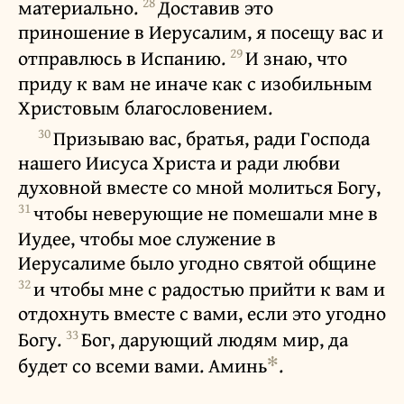
28
материально.
Доставив это
приношение в Иерусалим, я посещу вас и
29
отправлюсь в Испанию.
И знаю, что
приду к вам не иначе как с изобильным
Христовым благословением.
30
Призываю вас, братья, ради Господа
нашего Иисуса Христа и ради любви
духовной вместе со мной молиться Богу,
31
чтобы неверующие не помешали мне в
Иудее, чтобы мое служение в
Иерусалиме было угодно святой общине
32
и чтобы мне с радостью прийти к вам и
отдохнуть вместе с вами, если это угодно
33
Богу.
Бог, дарующий людям мир, да
✻
будет со всеми вами. Аминь
.