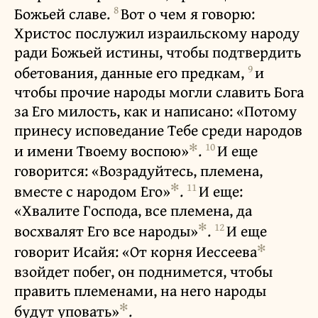
8
Божьей славе.
Вот о чем я говорю:
Христос послужил израильскому народу
ради Божьей истины, чтобы подтвердить
9
обетования, данные его предкам,
и
чтобы прочие народы могли славить Бога
за Его милость, как и написано: «Потому
принесу исповедание Тебе среди народов
✻
10
и имени Твоему воспою»
.
И еще
говорится: «Возрадуйтесь, племена,
✻
11
вместе с народом Его»
.
И еще:
«Хвалите Господа, все племена, да
✻
12
восхвалят Его все народы»
.
И еще
✻
говорит Исайя: «От корня Иессеева
взойдет побег, он поднимется, чтобы
править племенами, на него народы
✻
будут уповать»
.