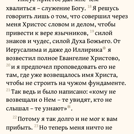
18
хвалиться – служение Богу.
Я решусь
говорить лишь о том, что совершил через
меня Христос словом и делом, чтобы
19
привести к вере язычников,
силой
знаков и чудес, силой Духа Божьего. От
✻
Иерусалима и даже до Иллирика
я
возвестил полное Евангелие Христово,
20
и я предпочел проповедовать его не
там, где уже возвещалось имя Христа,
чтобы не строить на чужом фундаменте.
21
Так ведь и было написано: «кому не
возвещали о Нем – те увидят, кто не
✻
слышал – те узнают»
.
22
Потому я так долго и не мог к вам
23
прибыть.
Но теперь меня ничто не