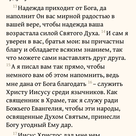
13
Надежда приходит от Бога, да
наполнит Он вас мирной радостью в
вашей вере, чтобы надежда ваша
14
возрастала силой Святого Духа.
И сам я
уверен в вас, братья мои: вы причастны
благу и обладаете всяким знанием, так
что можете сами наставлять друг друга.
15
А я писал вам так прямо, чтобы
немного вам об этом напомнить, ведь
16
мне дана от Бога благодать
– служить
Христу Иисусу среди язычников. Как
священник в Храме, так я служу ради
Божьего Евангелия, чтобы эти народы,
освященные Духом Святым, принесли
Богу угодный Ему дар.
17
Иисус Христос дал мне чем