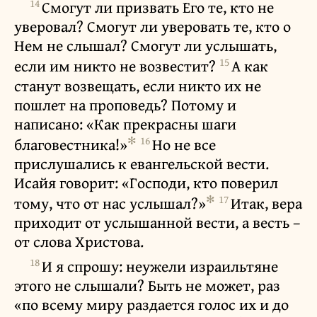
14
Смогут ли призвать Его те, кто не
уверовал? Смогут ли уверовать те, кто о
Нем не слышал? Смогут ли услышать,
15
если им никто не возвестит?
А как
станут возвещать, если никто их не
пошлет на проповедь? Потому и
написано: «Как прекрасны шаги
✻
16
благовестника!»
Но не все
прислушались к евангельской вести.
Исайя говорит: «Господи, кто поверил
✻
17
тому, что от нас услышал?»
Итак, вера
приходит от услышанной вести, а весть –
от слова Христова.
18
И я спрошу: неужели израильтяне
этого не слышали? Быть не может, раз
«по всему миру раздается голос их и до