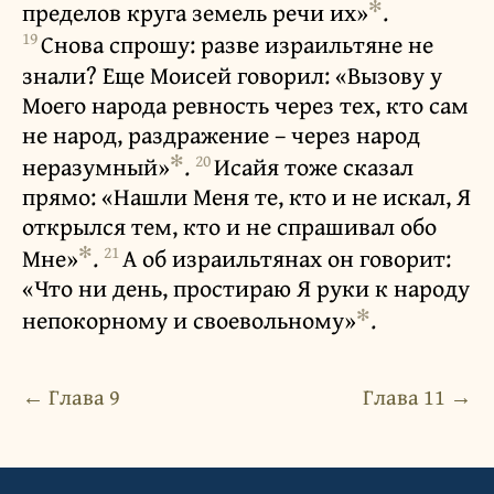
✻
пределов круга земель речи их»
.
19
Снова спрошу: разве израильтяне не
знали? Еще Моисей говорил: «Вызову у
Моего народа ревность через тех, кто сам
не народ, раздражение – через народ
✻
20
неразумный»
.
Исайя тоже сказал
прямо: «Нашли Меня те, кто и не искал, Я
открылся тем, кто и не спрашивал обо
✻
21
Мне»
.
А об израильтянах он говорит:
«Что ни день, простираю Я руки к народу
✻
непокорному и своевольному»
.
← Глава 9
Глава 11 →