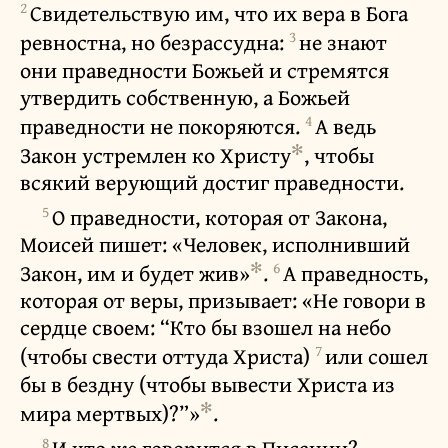
2
Свидетельствую им, что их вера в Бога
3
ревностна, но безрассудна:
не знают
они праведности Божьей и стремятся
утвердить собственную, а Божьей
4
праведности не покоряются.
А ведь
✻
Закон устремлен ко Христу
, чтобы
всякий верующий достиг праведности.
5
О праведности, которая от Закона,
Моисей пишет: «Человек, исполнивший
✻
6
Закон, им и будет жив»
.
А праведность,
которая от веры, призывает: «Не говори в
сердце своем: “Кто бы взошел на небо
7
(чтобы свести оттуда Христа)
или сошел
бы в бездну (чтобы вывести Христа из
✻
мира мертвых)?”»
.
8
И что же говорится в Писании?