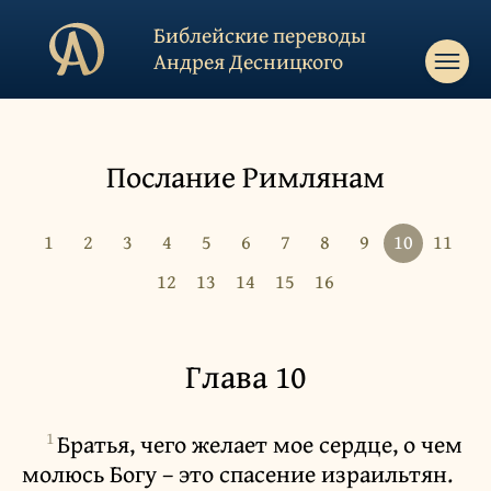
Библейские переводы
Андрея Десницкого
Послание Римлянам
1
2
3
4
5
6
7
8
9
10
11
12
13
14
15
16
Глава 10
1
Братья, чего желает мое сердце, о чем
молюсь Богу – это спасение израильтян.