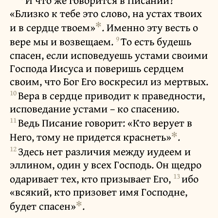
«Близко к тебе это слово, на устах твоих
✻
и в сердце твоем»
. Именно эту весть о
9
вере мы и возвещаем.
То есть будешь
спасен, если исповедуешь устами своими
Господа Иисуса и поверишь сердцем
своим, что Бог Его воскресил из мертвых.
10
Вера в сердце приводит к праведности,
исповедание устами – ко спасению.
11
Ведь Писание говорит: «Кто верует в
✻
Него, тому не придется краснеть»
.
12
Здесь нет различия между иудеем и
эллином, один у всех Господь. Он щедро
13
одаривает тех, кто призывает Его,
ибо
«всякий, кто призовет имя Господне,
✻
будет спасен»
.