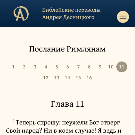
Библейские переводы
Андрея Десницкого
Послание Римлянам
1
2
3
4
5
6
7
8
9
10
11
12
13
14
15
16
Глава 11
1
Теперь спрошу: неужели Бог отверг
Свой народ? Ни в коем случае! Я ведь и