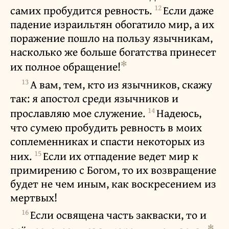
12
самих пробудится ревность.
Если даже
падение израильтян обогатило мир, а их
поражение пошло на пользу язычникам,
насколько же больше богатства принесет
✻
их полное обращение!
13
А вам, тем, кто из язычников, скажу
так: я апостол среди язычников и
14
прославляю мое служение.
Надеюсь,
что сумею пробудить ревность в моих
соплеменниках и спасти некоторых из
15
них.
Если их отпадение ведет мир к
примирению с Богом, то их возвращение
будет не чем иным, как воскресением из
мертвых!
16
Если освящена часть закваски, то и
✻