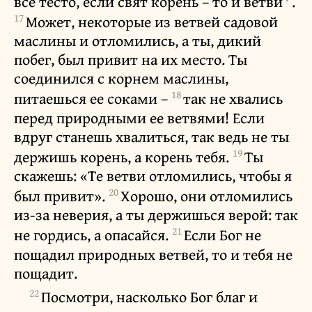
всё тесто, если свят корень – то и ветви
.
17
Может, некоторые из ветвей садовой
маслины и отломились, а ты, дикий
побег, был привит на их место. Ты
соединился с корнем маслины,
18
питаешься ее соками –
так не хвались
перед природными ее ветвями! Если
вдруг станешь хвалиться, так ведь не ты
19
держишь корень, а корень тебя.
Ты
скажешь: «Те ветви отломились, чтобы я
20
был привит».
Хорошо, они отломились
из-за неверия, а ты держишься верой: так
21
не гордись, а опасайся.
Если Бог не
пощадил природных ветвей, то и тебя не
пощадит.
22
Посмотри, насколько Бог благ и