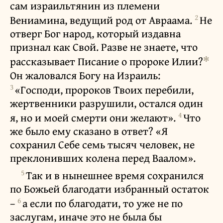
сам израильтянин из племени
2
Вениамина, ведущий род от Авраама.
Не
отверг Бог народ, который издавна
признал как Свой. Разве не знаете, что
✻
рассказывает Писание о пророке Илии?
Он жаловался Богу на Израиль:
3
«Господи, пророков Твоих перебили,
жертвенники разрушили, остался один
4
я, но и моей смерти они желают».
Что
же было ему сказано в ответ? «Я
сохранил Себе семь тысяч человек, не
преклонивших колена перед Ваалом».
5
Так и в нынешнее время сохранился
по Божьей благодати избранный остаток
6
–
а если по благодати, то уже не по
заслугам, иначе это не была бы