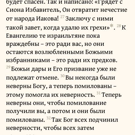
будет спасен. Так и написано: «Грядет с
Сиона Избавитель, Он отвратит нечестие
27
от народа Иакова!
Заключу с ними
✻
28
такой завет, когда удалю их грехи»
.
К
Евангелию те израильтяне пока
враждебны – это ради вас, но они
остаются возлюбленными Божьими
избранниками – это ради их предков.
29
Божьи дары и Его призвание уже не
30
подлежат отмене.
Вы некогда были
неверны Богу, а теперь помилованы –
31
этому помогла их неверность.
Теперь
неверны они, чтобы помилование
получили вы, а потом и они были
32
помилованы.
Так Бог всех подчинил
неверности, чтобы всех затем