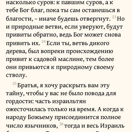
насколько суров: к павшим суров, а к
тебе Бог благ, пока ты сам останешься в
23
благости, – иначе будешь отвергнут.
Но
и природные ветви, если уверуют, будут
привиты обратно, ведь Бог может снова
24
привить их.
Если ты, ветвь дикого
дерева, был вопреки происхождению
привит к садовой маслине, тем более
они привьются к природному своему
стволу.
25
Братья, я хочу раскрыть вам эту
тайну, чтобы у вас не было повода для
гордости: часть израильтян
ожесточилась только на время. А когда к
народу Божьему присоединится полное
26
число язычников,
тогда и весь Израиль