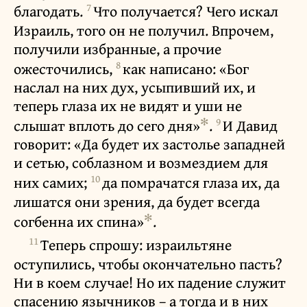
7
благодать.
Что получается? Чего искал
Израиль, того он не получил. Впрочем,
получили избранные, а прочие
8
ожесточились,
как написано: «Бог
наслал на них дух, усыпивший их, и
теперь глаза их не видят и уши не
✻
9
слышат вплоть до сего дня»
.
И Давид
говорит: «Да будет их застолье западней
и сетью, соблазном и возмездием для
10
них самих;
да помрачатся глаза их, да
лишатся они зрения, да будет всегда
✻
согбенна их спина»
.
11
Теперь спрошу: израильтяне
оступились, чтобы окончательно пасть?
Ни в коем случае! Но их падение служит
спасению язычников – а тогда и в них