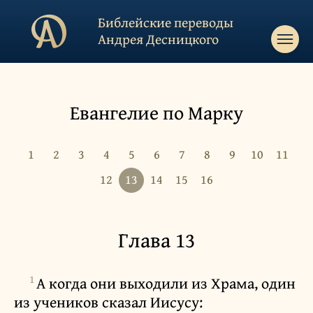
Библейские переводы
Андрея Десницкого
Евангелие по Марку
1
2
3
4
5
6
7
8
9
10
11
12
13
14
15
16
Глава 13
1
А когда они выходили из Храма, один
из учеников сказал Иисусу: