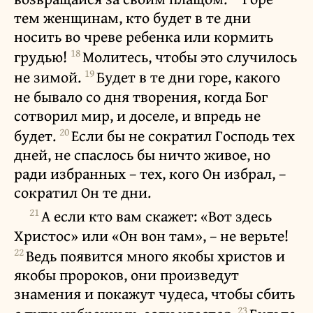
тем женщинам, кто будет в те дни
носить во чреве ребенка или кормить
18
грудью!
Молитесь, чтобы это случилось
19
не зимой.
Будет в те дни горе, какого
не бывало со дня творения, когда Бог
сотворил мир, и доселе, и впредь не
20
будет.
Если бы не сократил Господь тех
дней, не спаслось бы ничто живое, но
ради избранных – тех, кого Он избрал, –
сократил Он те дни.
21
А если кто вам скажет: «Вот здесь
Христос» или «Он вон там», – не верьте!
22
Ведь появится много якобы христов и
якобы пророков, они произведут
знамения и покажут чудеса, чтобы сбить
23