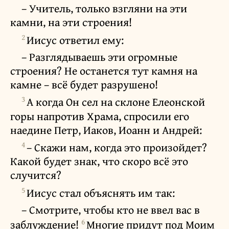
– Учитель, только взгляни на эти
камни, на эти строения!
2
Иисус ответил ему:
– Разглядываешь эти огромные
строения? Не останется тут камня на
камне – всё будет разрушено!
3
А когда Он сел на склоне Елеонской
горы напротив Храма, спросили его
наедине Петр, Иаков, Иоанн и Андрей:
4
– Скажи нам, когда это произойдет?
Какой будет знак, что скоро всё это
случится?
5
Иисус стал объяснять им так:
– Смотрите, чтобы кто не ввел вас в
6
заблуждение!
Многие придут под Моим