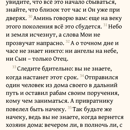
увидите, что всё это начало сбываться,
знайте, что близок тот час и Он уже при
30
дверях.
Аминь говорю вам: еще на веку
31
этого поколения всё это сбудется.
Небо
и земля исчезнут, а слова Мои не
32
прозвучат напрасно.
А о точном дне и
часе не знает никто: ни ангелы на небе,
ни Сын – только Отец.
33
Следите бдительно: вы не знаете,
34
когда настанет этот срок.
Отправился
один человек из дома своего в дальний
путь и оставил рабам своим поручения,
кому чем заниматься. А привратнику
35
повелел быть начеку.
Так будьте же
начеку, ведь вы не знаете, когда вернется
хозяин дома: вечером ли, в полночь ли, с