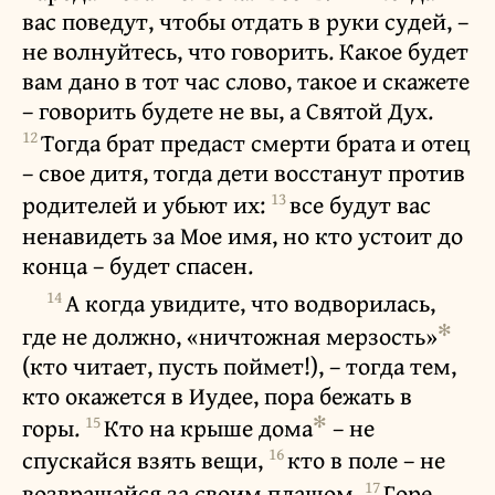
вас поведут, чтобы отдать в руки судей, –
не волнуйтесь, что говорить. Какое будет
вам дано в тот час слово, такое и скажете
– говорить будете не вы, а Святой Дух.
12
Тогда брат предаст смерти брата и отец
– свое дитя, тогда дети восстанут против
13
родителей и убьют их:
все будут вас
ненавидеть за Мое имя, но кто устоит до
конца – будет спасен.
14
А когда увидите, что водворилась,
✻
где не должно, «ничтожная мерзость»
(кто читает, пусть поймет!), – тогда тем,
кто окажется в Иудее, пора бежать в
15
✻
горы.
Кто на крыше дома
– не
16
спускайся взять вещи,
кто в поле – не
17
возвращайся за своим плащом.
Горе