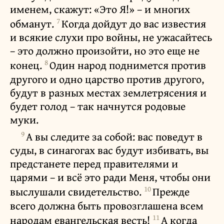
именем, скажут: «Это Я!» – и многих
7
обманут.
Когда дойдут до вас известия
и всякие слухи про войны, не ужасайтесь
– это должно произойти, но это еще не
8
конец.
Один народ поднимется против
другого и одно царство против другого,
будут в разных местах землетрясения и
будет голод – так начнутся родовые
муки.
9
А вы следите за собой: вас поведут в
суды, в синагогах вас будут избивать, вы
предстанете перед правителями и
царями – и всё это ради Меня, чтобы они
10
выслушали свидетельство.
Прежде
всего должна быть провозглашена всем
11
народам евангельская весть!
А когда