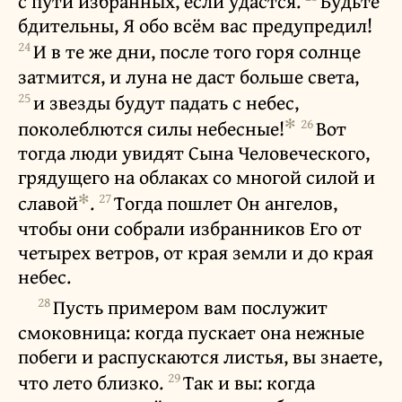
с пути избранных, если удастся.
Будьте
бдительны, Я обо всём вас предупредил!
24
И в те же дни, после того горя солнце
затмится, и луна не даст больше света,
25
и звезды будут падать с небес,
✻
26
поколеблются силы небесные!
Вот
тогда люди увидят Сына Человеческого,
грядущего на облаках со многой силой и
✻
27
славой
.
Тогда пошлет Он ангелов,
чтобы они собрали избранников Его от
четырех ветров, от края земли и до края
небес.
28
Пусть примером вам послужит
смоковница: когда пускает она нежные
побеги и распускаются листья, вы знаете,
29
что лето близко.
Так и вы: когда