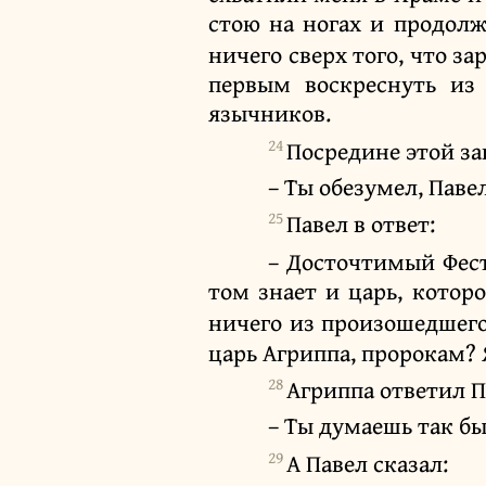
стою на ногах и продолж
ничего сверх того, что з
первым воскреснуть из 
язычников.
24
Посредине этой за
– Ты обезумел, Паве
25
Павел в ответ:
– Досточтимый Фест
том знает и царь, которо
ничего из произошедшего,
царь Агриппа, пророкам? 
28
Агриппа ответил П
– Ты думаешь так б
29
А Павел сказал: