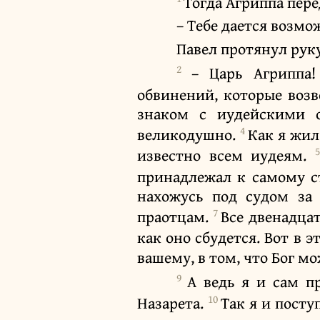
Тогда Агриппа пере
– Тебе дается возмож
Павел протянул руку
2
– Царь Агриппа!
обвинений, которые возв
знаком с иудейскими 
4
великодушно.
Как я жил
известно всем иудеям.
принадлежал к самому с
нахожусь под судом за
7
праотцам.
Все двенадца
как оно сбудется. Вот в 
вашему, в том, что Бог м
9
А ведь я и сам п
10
Назарета.
Так я и посту