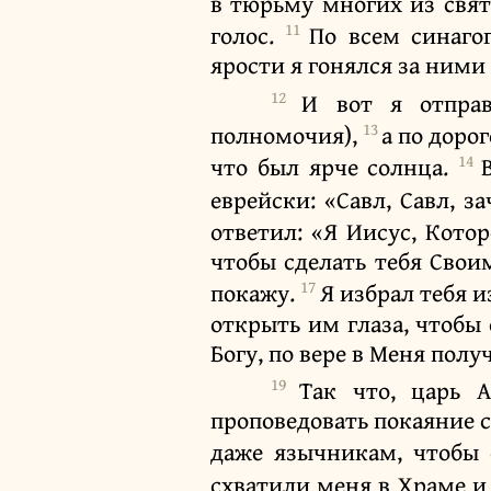
в тюрьму многих из свято
11
голос.
По всем синаго
ярости я гонялся за ними
12
И вот я отпра
13
полномочия),
а по дорог
14
что был ярче солнца.
еврейски: «Савл, Савл, 
ответил: «Я Иисус, Кото
чтобы сделать тебя Свои
17
покажу.
Я избрал тебя 
открыть им глаза, чтобы
Богу, по вере в Меня пол
19
Так что, царь 
проповедовать покаяние с
даже язычникам, чтобы 
схватили меня в Храме и