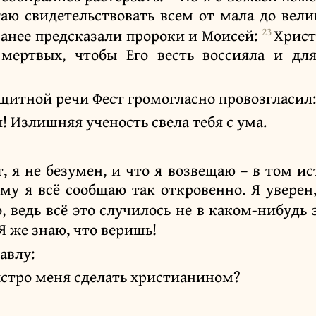
аю свидетельствовать всем от мала до вели
23
аранее предсказали пророки и Моисей:
Христ
мертвых, чтобы Его весть воссияла и дл
щитной речи Фест громогласно провозгласил:
л! Излишняя ученость свела тебя с ума.
, я не безумен, и что я возвещаю – в том и
му я всё сообщаю так откровенно. Я уверен,
 ведь всё это случилось не в каком-нибудь 
Я же знаю, что веришь!
авлу:
ыстро меня сделать христианином?