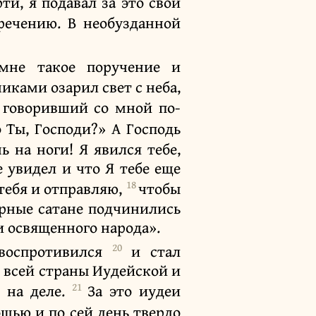
ти, я подавал за это свой
речению. В необузданной
мне такое поручение и
тниками озарил свет с неба,
 говоривший со мной по-
о Ты, Господи?» А Господь
ь на ноги! Я явился тебе,
 увидел и что Я тебе еще
18
тебя и отправляю,
чтобы
орные сатане подчинились
и освященного народа».
20
 воспротивился
и стал
 всей страны Иудейской и
21
е на деле.
За это иудеи
щью и по сей день твердо