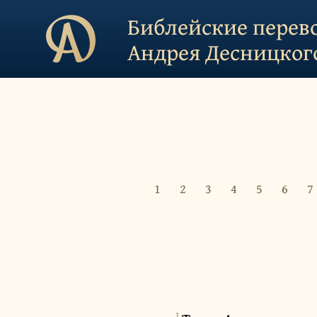
Библейские перев
Андрея Десницког
1
2
3
4
5
6
7
1