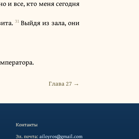
но и все, кто меня сегодня
31
вита.
Выйдя из зала, они
императора.
Глава 27 →
Контакты
Эл. почта:
ailoyros@gmail.com