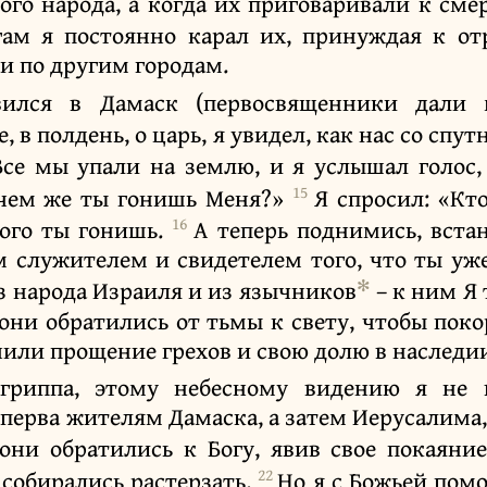
го народа, а когда их приговаривали к смер
гам я постоянно карал их, принуждая к от
 и по другим городам.
вился в Дамаск (первосвященники дали 
е, в полдень, о царь, я увидел, как нас со спу
Все мы упали на землю, и я услышал голос,
15
зачем же ты гонишь Меня?»
Я спросил: «Кт
16
рого ты гонишь.
А теперь поднимись, встан
м служителем и свидетелем того, что ты уже
✻
из народа Израиля и из язычников
– к ним Я 
 они обратились от тьмы к свету, чтобы пок
учили прощение грехов и свою долю в наследи
Агриппа, этому небесному видению я не
перва жителям Дамаска, а затем Иерусалима,
они обратились к Богу, явив свое покаяни
22
 собирались растерзать.
Но я с Божьей помо