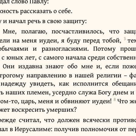
дал слово Павлу:
ность рассказать о себе.
 и начал речь в свою защиту:
 Мне, полагаю, посчастливилось, что защ
3
ели на меня иудеи, я буду перед тобой,
те
обычаями и разногласиями. Потому прош
 с юных лет, с самого начала среди собствен
5
Они издавна знают обо мне и, если поже
трогому направлению в нашей религии – ф
 надежду увидеть, как исполнится обещан
ть наших племен, усердно служа Богу днем и
8
этом-то, царь, меня и обвиняют иудеи!
Что же
ожет воскресить умерших?
режде считал, что должен всячески против
пал в Иерусалиме: получив полномочия от пе