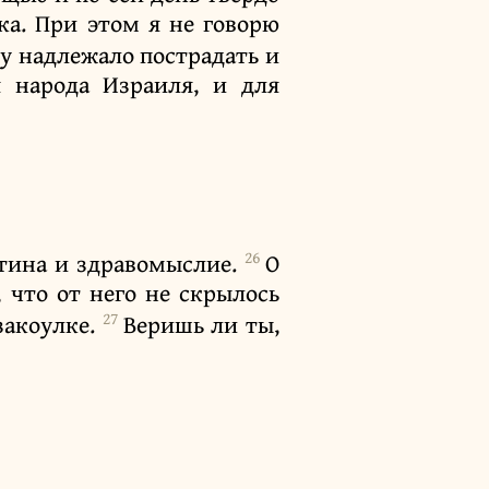
ка. При этом я не говорю
у надлежало пострадать и
я народа Израиля, и для
26
стина и здравомыслие.
О
 что от него не скрылось
27
закоулке.
Веришь ли ты,