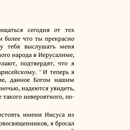
ищаться сегодня от тех
м более что ты прекрасно
у тебя выслушать меня
ного народа в Иерусалиме,
лают, подтвердят, что я
6
арисейскому.
И теперь я
ие, данное Богом нашим
 ночью, надеются увидеть,
 такого невероятного, по-
остоять имени Иисуса из
рвосвященников, я бросал