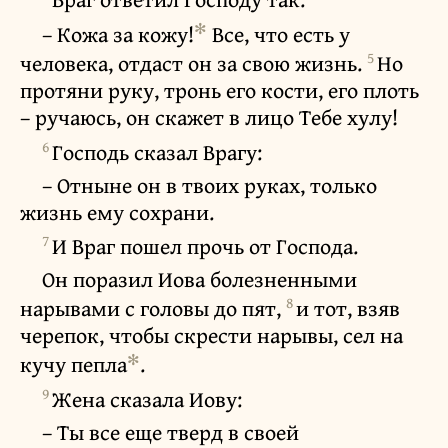
✻
– Кожа за кожу!
Все, что есть у
5
человека, отдаст он за свою жизнь.
Но
протяни руку, тронь его кости, его плоть
– ручаюсь, он скажет в лицо Тебе хулу!
6
Господь сказал Врагу:
– Отныне он в твоих руках, только
жизнь ему сохрани.
7
И Враг пошел прочь от Господа.
Он поразил Иова болезненными
8
нарывами с головы до пят,
и тот, взяв
черепок, чтобы скрести нарывы, сел на
✻
кучу пепла
.
9
Жена сказала Иову:
– Ты все еще тверд в своей