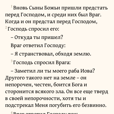
1
Вновь Сыны Божьи пришли предстать
перед Господом, и среди них был Враг.
Когда и он предстал перед Господом,
2
Господь спросил его:
– Откуда ты пришел?
Враг ответил Господу:
– Я странствовал, обходя землю.
3
Господь спросил Врага:
– Заметил ли ты моего раба Иова?
Другого такого нет на земле – он
непорочен, честен, боится Бога и
сторонится всякого зла. Он все еще тверд
в своей непорочности, хотя ты и
подстрекал Меня погубить его безвинно.
4
Враг ответил Господу так: