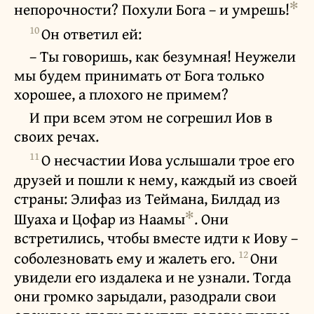
✻
непорочности? Похули Бога – и умрешь!
10
Он ответил ей:
– Ты говоришь, как безумная! Неужели
мы будем принимать от Бога только
хорошее, а плохого не примем?
И при всем этом не согрешил Иов в
своих речах.
11
О несчастии Иова услышали трое его
друзей и пошли к нему, каждый из своей
страны: Элифаз из Теймана, Билдад из
✻
Шуаха и Цофар из Наамы
. Они
встретились, чтобы вместе идти к Иову –
12
соболезновать ему и жалеть его.
Они
увидели его издалека и не узнали. Тогда
они громко зарыдали, разодрали свои