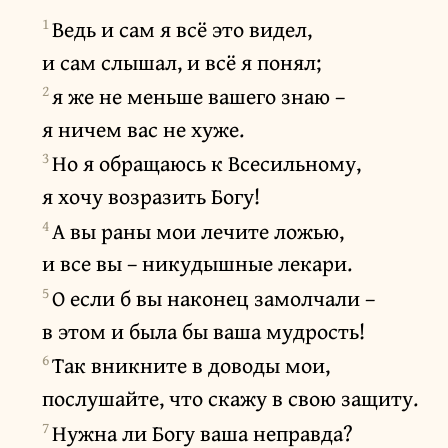
1
Ведь и сам я всё это видел,
и сам слышал, и всё я понял;
2
я же не меньше вашего знаю –
я ничем вас не хуже.
3
Но я обращаюсь к Всесильному,
я хочу возразить Богу!
4
А вы раны мои лечите ложью,
и все вы – никудышные лекари.
5
О если б вы наконец замолчали –
в этом и была бы ваша мудрость!
6
Так вникните в доводы мои,
послушайте, что скажу в свою защиту.
7
Нужна ли Богу ваша неправда?