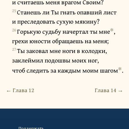
и считаешь меня врагом Своим?
25
Станешь ли Ты гнать опавший лист
и преследовать сухую мякину?
26
✻
Горькую судьбу начертал ты мне
,
грехи юности обращаешь на меня;
27
Ты заковал мне ноги в колодки,
заклеймил подошвы моих ног,
✻
чтоб следить за каждым моим шагом
.
← Глава 12
Глава 14 →
Поддержать