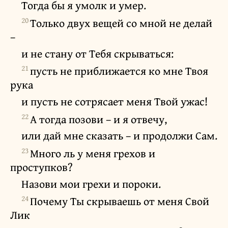
Тогда бы я умолк и умер.
20
Только двух вещей со мной не делай
–
и не стану от Тебя скрываться:
21
пусть не приближается ко мне Твоя
рука
и пусть не сотрясает меня Твой ужас!
22
А тогда позови – и я отвечу,
или дай мне сказать – и продолжи Сам.
23
Много ль у меня грехов и
проступков?
Назови мои грехи и пороки.
24
Почему Ты скрываешь от меня Свой
Лик