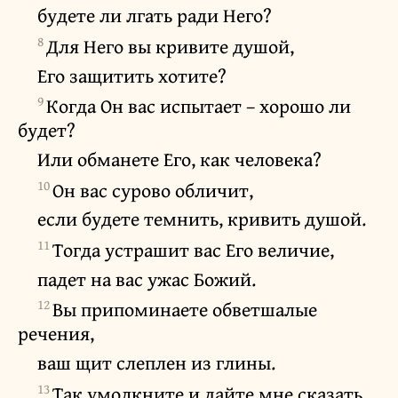
будете ли лгать ради Него?
8
Для Него вы кривите душой,
Его защитить хотите?
9
Когда Он вас испытает – хорошо ли
будет?
Или обманете Его, как человека?
10
Он вас сурово обличит,
если будете темнить, кривить душой.
11
Тогда устрашит вас Его величие,
падет на вас ужас Божий.
12
Вы припоминаете обветшалые
речения,
ваш щит слеплен из глины.
13
Так умолкните и дайте мне сказать,