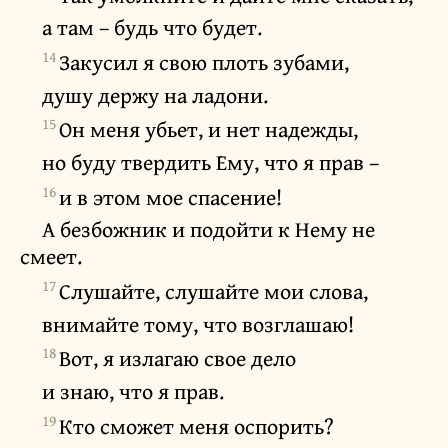
а там – будь что будет.
14
Закусил я свою плоть зубами,
душу держу на ладони.
15
Он меня убьет, и нет надежды,
но буду твердить Ему, что я прав –
16
и в этом мое спасение!
А безбожник и подойти к Нему не
смеет.
17
Слушайте, слушайте мои слова,
внимайте тому, что возглашаю!
18
Вот, я излагаю свое дело
и знаю, что я прав.
19
Кто сможет меня оспорить?