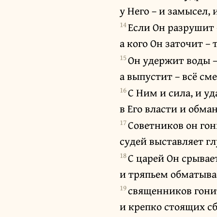
у Него – и замысел, 
14
Если Он разрушит 
а кого Он заточит –
15
Он удержит воды –
а выпустит – всё сме
16
С Ним и сила, и уд
в Его власти и обма
17
Советников он гон
судей выставляет г
18
С царей Он срывае
и тряпьем обматыва
19
священников гони
и крепко стоящих сб