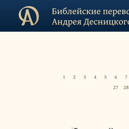
Библейские перев
Андрея Десницког
1
2
3
4
5
6
7
27
28
1