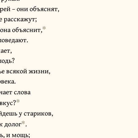
ерей – они объяснят,
е расскажут;
✻
 она объяснит,
поведают.
ает,
подь?
ье всякой жизни,
овека.
чает слова
✻
 вкус?
йдешь у стариков,
✻
ек долог
.
ь, и мощь;