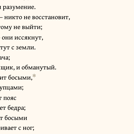
и разумение.
– никто не восстановит,
 тому не выйти;
 они иссякнут,
тут с земли.
ача;
нщик, и обманутый.
✻
ит босыми,
лупцами;
т пояс
ет бедра;
т босыми
ивает с ног;