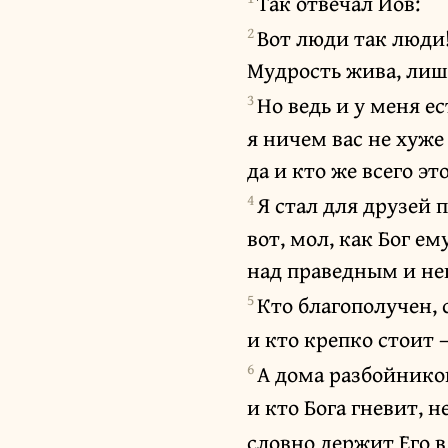
Так отвечал Иов:
2
Вот люди так люди
Мудрость жива, лиш
3
Но ведь и у меня ес
я ничем вас не хуже
да и кто же всего эт
4
Я стал для друзей
вот, мол, как Бог ем
над праведным и н
5
Кто благополучен, 
и кто крепко стоит
6
А дома разбойнико
и кто Бога гневит, не
словно держит Его в