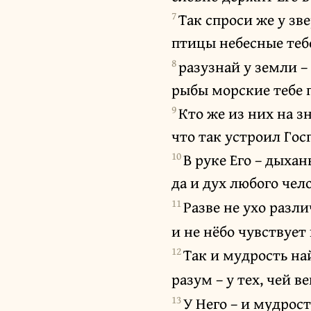
7
Так спроси же у зв
птицы небесные теб
8
разузнай у земли –
рыбы морские тебе 
9
Кто же из них на зн
что так устроил Гос
10
В руке Его – дыхан
да и дух любого чел
11
Разве не ухо разли
и не нёбо чувствует
12
Так и мудрость на
разум – у тех, чей в
13
У Него – и мудрост