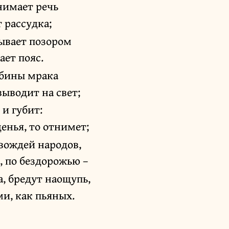
нимает речь
 рассудка;
ывает позором
ает пояс.
убины мрака
ыводит на свет;
и губит:
енья, то отнимет;
вождей народов,
, по бездорожью –
та, бредут наощупь,
ми, как пьяных.