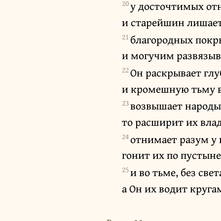
20
у досточтимых от
и старейшин лишает
21
благородных покр
и могучим развязыв
22
Он раскрывает гл
и кромешную тьму в
23
возвышает народы 
то расширит их влад
24
отнимает разум у 
гонит их по пустыне
25
и во тьме, без све
а Он их водит круга