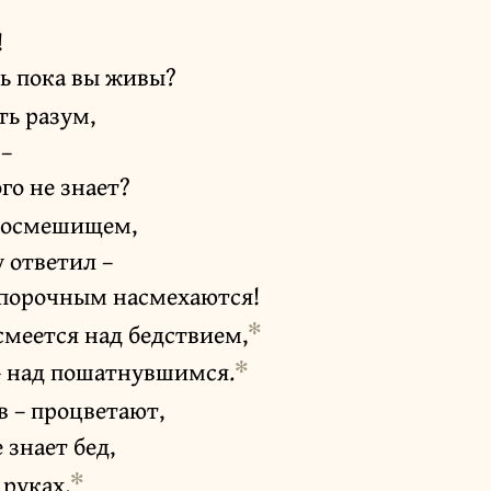
!
ь пока вы живы?
ть разум,
 –
ого не знает?
 посмешищем,
у ответил –
епорочным насмехаются!
✻
смеется над бедствием,
✻
 – над пошатнувшимся.
в – процветают,
 знает бед,
✻
 руках.