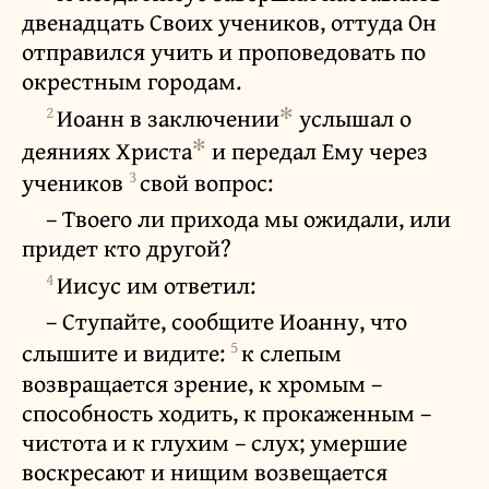
двенадцать Своих учеников, оттуда Он
отправился учить и проповедовать по
окрестным городам.
2
✻
Иоанн в заключении
услышал о
✻
деяниях Христа
и передал Ему через
3
учеников
свой вопрос:
– Твоего ли прихода мы ожидали, или
придет кто другой?
4
Иисус им ответил:
– Ступайте, сообщите Иоанну, что
5
слышите и видите:
к слепым
возвращается зрение, к хромым –
способность ходить, к прокаженным –
чистота и к глухим – слух; умершие
воскресают и нищим возвещается