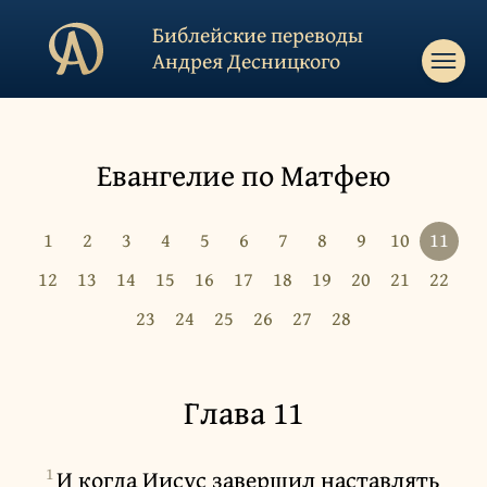
Библейские переводы
Андрея Десницкого
Евангелие по Матфею
1
2
3
4
5
6
7
8
9
10
11
12
13
14
15
16
17
18
19
20
21
22
23
24
25
26
27
28
Глава 11
1
И когда Иисус завершил наставлять