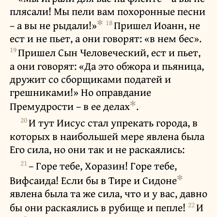
плясали! Мы пели вам похоронные песни
✻
18
– а вы не рыдали!»
Пришел Иоанн, не
ест и не пьет, а они говорят: «в нем бес».
19
Пришел Сын Человеческий, ест и пьет,
а они говорят: «Да это обжора и пьяница,
дружит со сборщиками податей и
грешниками!» Но оправдание
✻
Премудрости – в ее делах
.
20
И тут Иисус стал упрекать города, в
которых в наибольшей мере явлена была
Его сила, но они так и не раскаялись:
21
– Горе тебе, Хоразин! Горе тебе,
✻
Вифсаида! Если бы в Тире и Сидоне
явлена была та же сила, что и у вас, давно
22
бы они раскаялись в рубище и пепле!
И