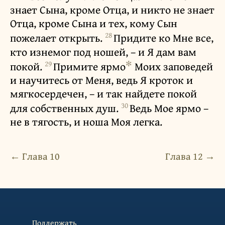
знает Сына, кроме Отца, и никто не знает
Отца, кроме Сына и тех, кому Сын
28
пожелает открыть.
Придите ко Мне все,
кто изнемог под ношей, – и Я дам вам
29
✻
покой.
Примите ярмо
Моих заповедей
и научитесь от Меня, ведь Я кроток и
мягкосердечен, – и так найдете покой
30
для собственных душ.
Ведь Мое ярмо –
не в тягость, и ноша Моя легка.
← Глава 10
Глава 12 →
Поддержать