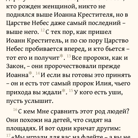
кто рожден женщиной, никто не
поднялся выше Иоанна Крестителя, но в
Царстве Небес даже самый последний –
12
выше него.
С тех пор, как пришел
Иоанн Креститель, и по сю пору Царство
Небес пробивается вперед, и кто бьется –
✻
13
тот его и получит
.
Все пророки, как и
Закон, – они пророчествовали прежде
✻
14
Иоанна
.
И если вы готовы это принять
– он и есть тот самый пророк Илия, чьего
✻
15
прихода вы ждали
.
У кого есть уши,
пусть услышит.
16
С кем Мне сравнить этот род людей?
Они похожи на детей, что сидят на
площадях. И вот одни кричат другим:
17
«Мы играли для вас на флейте – а вы не