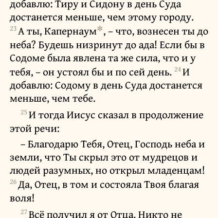
добавлю: Тиру и Сидону в день Суда
достанется меньше, чем этому городу.
23
✻
А ты, Капернаум
, – что, вознесен ты до
неба? Будешь низринут до ада! Если бы в
Содоме была явлена та же сила, что и у
24
тебя, – он устоял бы и по сей день.
И
добавлю: Содому в день Суда достанется
меньше, чем тебе.
25
И тогда Иисус сказал в продолжение
этой речи:
– Благодарю Тебя, Отец, Господь неба и
земли, что Ты скрыл это от мудрецов и
людей разумных, но открыл младенцам!
26
Да, Отец, в том и состояла Твоя благая
воля!
27
Всё получил я от Отца. Никто не