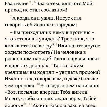
✻
6
Евангелие
.
Благо тем, для кого Мой
приход не стал соблазном!
7
А когда они ушли, Иисус стал
говорить об Иоанне с народом:
– Вы приходили к нему в пустыню –
что хотели вы увидеть? Тростник, что
8
колышется на ветру?
Или на что другое
ходили посмотреть? На человека в
роскошном наряде? Такие наряды носят
9
в царских дворцах.
Так за каким
зрелищем вы ходили – увидеть пророка?
Именно так, говорю вам, и даже больше
10
чем пророка.
Это ведь о нем написано:
«Вот, посылаю впереди Тебя ангела
Моего, чтобы он проложил перед Тобой
✻
11
дорогу»
.
Аминь говорю вам: из всех,