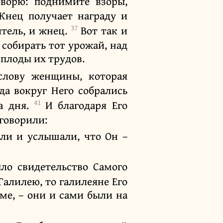
оворю: поднимите взоры,
Жнец получает награду и
37
ятель, и жнец.
Вот так и
 собирать тот урожай, над
 плоды их трудов.
слову женщины, которая
да вокруг Него собрались
41
ва дня.
И благодаря Его
говорили:
ели и услышали, что Он –
ыло свидетельство Самого
Галилею, то галилеяне Его
ме, – они и сами были на