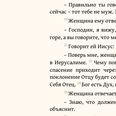
– Правильно ты гов
сейчас – тот тебе не муж.
19
Женщина ему отве
– Господин, я вижу
горе, а вы говорите, что
21
Говорит ей Иисус:
– Поверь мне, женщи
22
в Иерусалиме.
Чему пок
спасение приходит чере
поклонение Отцу будет с
24
Себя Отец.
Бог есть Дух,
25
Женщина отвечает
– Знаю, что должен
объяснит.