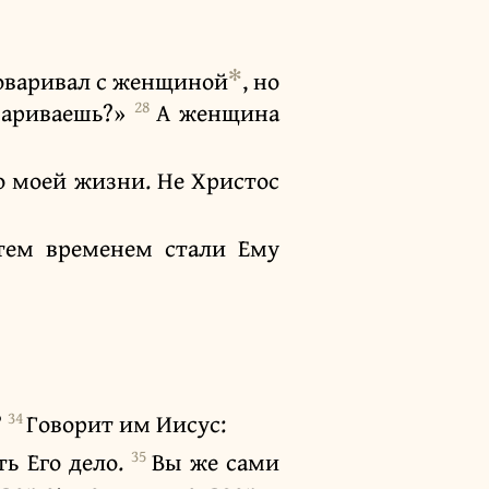
✻
говаривал с женщиной
, но
28
овариваешь?»
А женщина
 о моей жизни. Не Христос
тем временем стали Ему
34
?
Говорит им Иисус:
35
ть Его дело.
Вы же сами