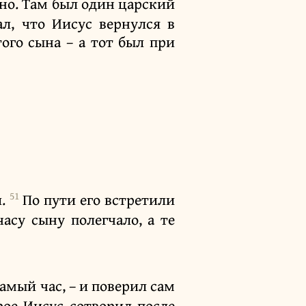
ино. Там был один царский
л, что Иисус вернулся в
ого сына – а тот был при
51
й.
По пути его встретили
часу сыну полегчало, а те
самый час, – и поверил сам
рое Иисус сотворил после