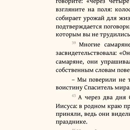
говорите: «через четыр
взгляните на поля: кол
собирает урожай для жиз
подтверждается поговорка
которым вы не трудились:
39
Многие самарян
засвидетельствовала: «О
самаряне, они упрашива
собственным словам пове
– Мы поверили не т
воистину Спаситель мира
43
А через два дня
Иисуса: в родном краю п
приняли, ведь они видели
празднике.
46