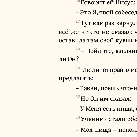
26
Говорит ей Иисус:
– Это Я, твой собесе
27
Тут как раз верну
всё же никто не сказал:
оставила там свой кувшин
29
– Пойдите, взглян
ли Он?
30
Люди отправили
предлагать:
– Равви, поешь что-
32
Но Он им сказал:
– У Меня есть пища, 
33
Ученики стали обс
– Моя пища – испол