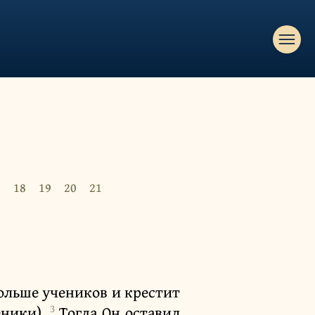
7
18
19
20
21
больше учеников и крестит
3
еники).
Тогда Он оставил