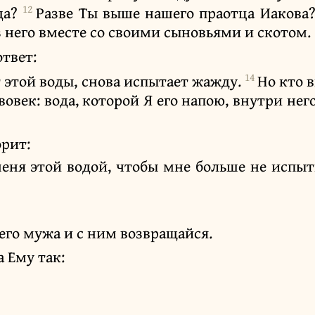
12
да?
Разве Ты выше нашего праотца Иакова?
з него вместе со своими сыновьями и скотом.
ответ:
14
т этой воды, снова испытает жажду.
Но кто в
вовек: вода, которой Я его напою, внутри не
рит:
меня этой водой, чтобы мне больше не испы
оего мужа и с ним возвращайся.
 Ему так: