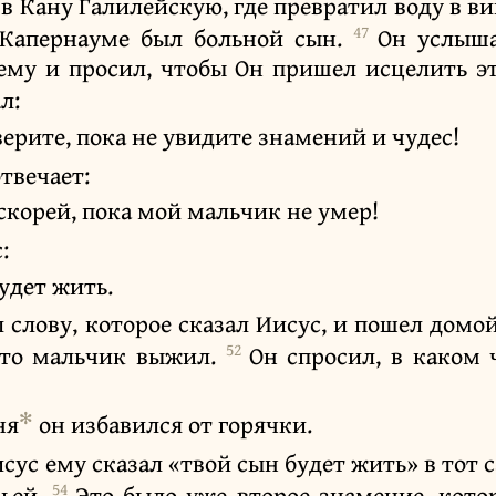
 в Кану Галилейскую, где превратил воду в в
47
 Капернауме был больной сын.
Он услыша
ему и просил, чтобы Он пришел исцелить эт
л:
оверите, пока не увидите знамений и чудес!
твечает:
скорей, пока мой мальчик не умер!
:
будет жить.
 слову, которое сказал Иисус, и пошел домо
52
что мальчик выжил.
Он спросил, в каком 
✻
ня
он избавился от горячки.
сус ему сказал «твой сын будет жить» в тот 
54
мьей.
Это было уже второе знамение, кото