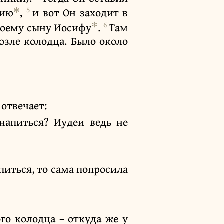
✻
5
рию
,
и вот Он заходит в
✻
6
своему сыну Иосифу
.
Там
озле колодца. Было около
отвечает:
напиться? Иудеи ведь не
апиться, то сама попросила
ого колодца – откуда же у