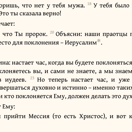
18
оришь, что нет у тебя мужа.
У тебя было 
 Это ты сказала верно!
чает:
20
, что Ты пророк.
Объясни: наши праотцы п
✻
 место для поклонения – Иерусалим
.
на: настает час, когда вы будете поклоняться
лоняетесь вы, и сами не знаете, а мы знаем
23
з иудеев.
Но теперь настает час, и уже
овершаться духовно и истинно – именно таки
 и кто поклоняется Ему, должен делать это ду
 Ему:
 прийти Мессия (то есть Христос), и вот 