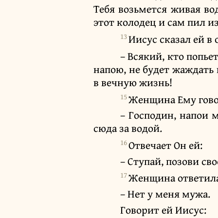
Тебя возьмется живая во
этот колодец и сам пил и
13
Иисус сказал ей в 
– Всякий, кто попье
напою, не будет жаждать 
в вечную жизнь!
15
Женщина Ему гово
– Господин, напои 
сюда за водой.
16
Отвечает Он ей:
– Ступай, позови св
17
Женщина ответила
– Нет у меня мужа.
Говорит ей Иисус: