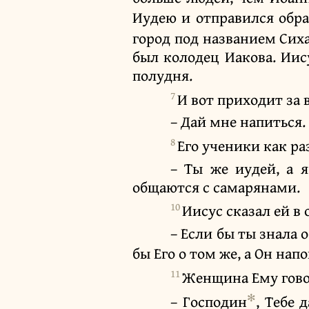
Иудею и отправился обр
город под названием Сих
был колодец Иакова. Иис
полудня.
7
И вот приходит за 
– Дай мне напиться.
8
Его ученики как ра
– Ты же иудей, а 
общаются с самарянами.
10
Иисус сказал ей в 
– Если бы ты знала 
бы Его о том же, а Он нап
11
Женщина Ему гово
✻
– Господин
, Тебе 