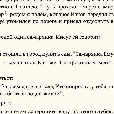
4
атно в Галилею.
Путь проходил через Сама
✻
ар
, рядом с полем, которое Иаков передал 
ус утомился по дороге и присел отдохнуть в
водой одна самарянка. Иисус ей говорит:
9
з отошли в город купить еды.
Самарянка Ему 
я – самарянка. Как же Ты просишь у меня 
ответ:
о Божьем даре и знала, Кто попросил у тебя н
✻
оил бы тебя водой живой
.
рит:
даже нечем зачерпнуть воду из этого глубок