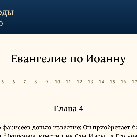
оды
о
Евангелие по Иоанну
5
6
7
8
9
10
11
12
13
14
15
16
1
Глава 4
о фарисеев дошло известие: Он приобретает 
2
нн
(впрочем, крестил не Сам Иисус, а Его уч