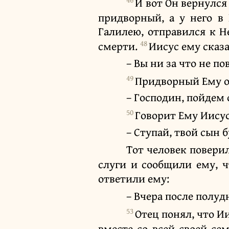
И вот Он вернулся
придворный, а у него в
Галилею, отправился к Н
48
смерти.
Иисус ему сказа
– Вы ни за что не п
49
Придворный Ему о
– Господин, пойдем 
50
Говорит Ему Иисус
– Ступай, твой сын 
Тот человек поверил
слуги и сообщили ему, 
ответили ему:
– Вчера после полуд
53
Отец понял, что Ии
вместе со всей своей се