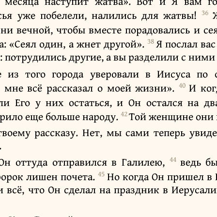
е месяца наступит жатва». Вот и Я вам г
36
осья уже побелели, налились для жатвы!
ни вечной, чтобы вместе порадовались и се
38
: «Сеял один, а жнет другой».
Я послал вас
 потрудились другие, а вы разделили с ними
е из того города уверовали в Иисуса по 
40
н мне всё рассказал о моей жизни».
И ког
ли Его у них остаться, и Он остался на д
42
рило еще больше народу.
Той женщине они 
воему рассказу. Нет, мы сами теперь увид
.
44
 Он оттуда отправился в Галилею,
ведь б
45
ророк лишен почета.
Но когда Он пришел в 
 всё, что Он сделал на праздник в Иерусали