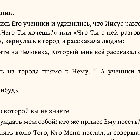
дник.
лись Его ученики и удивились, что Иисус раз
 «Чего Ты хочешь?» или «Что Ты с ней разг
, вернулась в город и рассказала людям:
ите на Человека, Который мне всё рассказал
31
сь из города прямо к Нему.
А ученики 
нибудь.
о которой вы не знаете.
уждать меж собой: кто же принес Ему поесть
нять волю Того, Кто Меня послал, и соверша