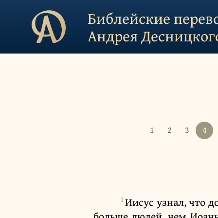
Библейские перев
Андрея Десницког
1
2
3
4
1
Иисус узнал, что д
больше людей, чем Иоа