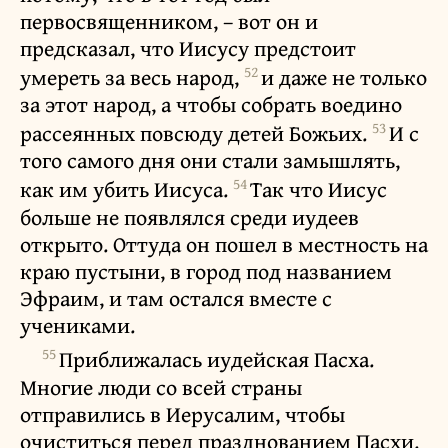
первосвященником, – вот он и
предсказал, что Иисусу предстоит
52
умереть за весь народ,
и даже не только
за этот народ, а чтобы собрать воедино
53
рассеянных повсюду детей Божьих.
И с
того самого дня они стали замышлять,
54
как им убить Иисуса.
Так что Иисус
больше не появлялся среди иудеев
открыто. Оттуда он пошел в местность на
краю пустыни, в город под названием
Эфраим, и там остался вместе с
учениками.
55
Приближалась иудейская Пасха.
Многие люди со всей страны
отправились в Иерусалим, чтобы
очиститься перед празднованием Пасхи.