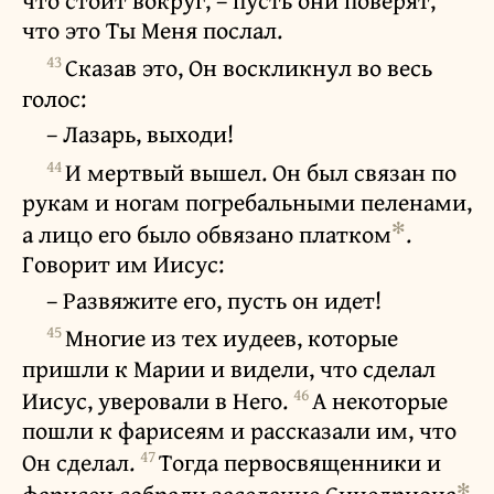
что это Ты Меня послал.
43
Сказав это, Он воскликнул во весь
голос:
– Лазарь, выходи!
44
И мертвый вышел. Он был связан по
рукам и ногам погребальными пеленами,
✻
а лицо его было обвязано платком
.
Говорит им Иисус:
– Развяжите его, пусть он идет!
45
Многие из тех иудеев, которые
пришли к Марии и видели, что сделал
46
Иисус, уверовали в Него.
А некоторые
пошли к фарисеям и рассказали им, что
47
Он сделал.
Тогда первосвященники и
✻