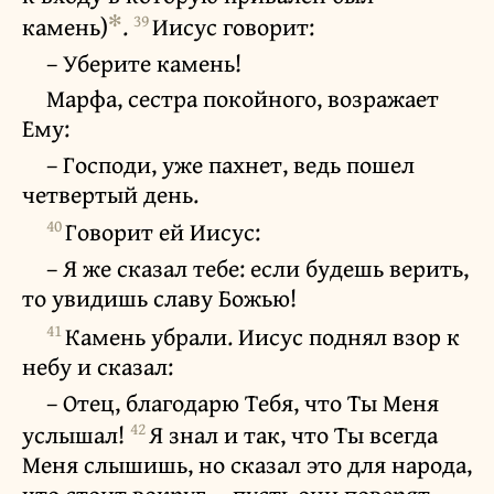
✻
39
камень)
.
Иисус говорит:
– Уберите камень!
Марфа, сестра покойного, возражает
Ему:
– Господи, уже пахнет, ведь пошел
четвертый день.
40
Говорит ей Иисус:
– Я же сказал тебе: если будешь верить,
то увидишь славу Божью!
41
Камень убрали. Иисус поднял взор к
небу и сказал:
– Отец, благодарю Тебя, что Ты Меня
42
услышал!
Я знал и так, что Ты всегда
Меня слышишь, но сказал это для народа,
что стоит вокруг, – пусть они поверят,