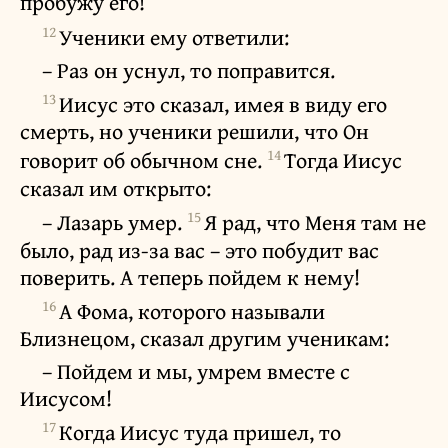
пробужу его!
12
Ученики ему ответили:
– Раз он уснул, то поправится.
13
Иисус это сказал, имея в виду его
смерть, но ученики решили, что Он
14
говорит об обычном сне.
Тогда Иисус
сказал им открыто:
15
– Лазарь умер.
Я рад, что Меня там не
было, рад из-за вас – это побудит вас
поверить. А теперь пойдем к нему!
16
А Фома, которого называли
Близнецом, сказал другим ученикам:
– Пойдем и мы, умрем вместе с
Иисусом!
17
Когда Иисус туда пришел, то