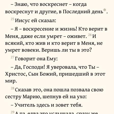
– Знаю, что воскреснет – когда
✻
воскреснут и другие, в Последний день
.
25
Иисус ей сказал:
– Я – воскресение и жизнь! Кто верит в
26
Меня, даже если умрет – оживет.
И
всякий, кто жив и кто верит в Меня, не
умрет вовеки. Веришь ли ты в это?
27
Говорит она Ему:
– Да, Господи! Я уверовала, что Ты –
Христос, Сын Божий, пришедший в этот
мир.
28
Сказав это, она пошла позвала свою
сестру Марию, шепнув ей на ухо:
– Учитель здесь и зовет тебя.
29
А та, едва это услышала, сразу же