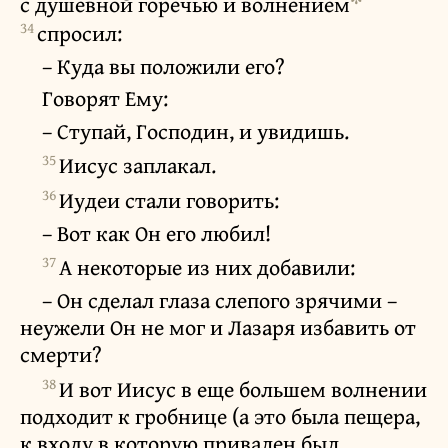
с душевной горечью и волнением
34
спросил:
– Куда вы положили его?
Говорят Ему:
– Ступай, Господин, и увидишь.
35
Иисус заплакал.
36
Иудеи стали говорить:
– Вот как Он его любил!
37
А некоторые из них добавили:
– Он сделал глаза слепого зрячими –
неужели Он не мог и Лазаря избавить от
смерти?
38
И вот Иисус в еще большем волнении
подходит к гробнице (а это была пещера,
к входу в которую привален был