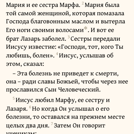
2
Мария и ее сестра Марфа.
Мария была
той самой женщиной, которая помазала
Господа благовонным маслом и вытерла
✻
Его ноги своими волосами
. И вот ее
3
брат Лазарь заболел.
Сестры передали
Иисусу известие: «Господи, тот, кого Ты
4
любишь, болен».
Иисус, услышав об
этом, сказал:
– Эта болезнь не приведет к смерти,
она – ради славы Божьей, чтобы через нее
прославился Сын Человеческий.
5
Иисус любил Марфу, ее сестру и
6
Лазаря.
Но когда Он услышал о его
болезни, то оставался на прежнем месте
7
целых два дня.
Затем Он говорит
ученикам: