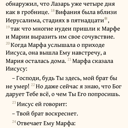
обнаружил, что Лазарь уже четыре дня
18
как в гробнице.
Вифания была вблизи
✻
Иерусалима, стадиях в пятнадцати
,
19
так что многие иудеи пришли к Марфе
и Марии выразить им свое сочувствие.
20
Когда Марфа услышала о приходе
Иисуса, она вышла Ему навстречу, а
21
Мария осталась дома.
Марфа сказала
Иисусу:
– Господи, будь Ты здесь, мой брат бы
22
не умер!
Но даже сейчас я знаю, что Бог
дарует Тебе всё, о чем Ты Его попросишь.
23
Иисус ей говорит:
– Твой брат воскреснет.
24
Отвечает Ему Марфа: