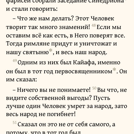
фарисеи собрали заседание Синедриона
и стали говорить:
– Что же нам делать? Этот Человек
48
творит так много знамений!
Если мы
оставим всё как есть, в Него поверят все.
Тогда римляне придут и уничтожат и
✻
нашу святыню
, и весь наш народ.
49
Одним из них был Кайафа, именно
✻
он был в тот год первосвященником
. Он
им сказал:
50
– Ничего вы не понимаете!
Вы что, не
видите собственной выгоды? Пусть
лучше один Человек умрет за народ, зато
весь народ не погибнет!
51
Сказал он это не от себя самого, а
потому, что в тот год был