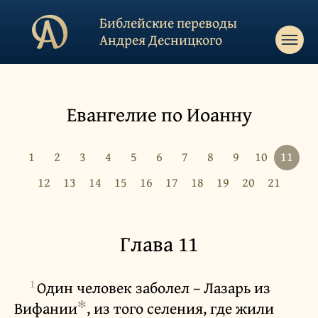
Библейские переводы
Андрея Десницкого
Евангелие по Иоанну
1
2
3
4
5
6
7
8
9
10
11
12
13
14
15
16
17
18
19
20
21
Глава 11
1
Один человек заболел – Лазарь из
✻
Вифании
, из того селения, где жили