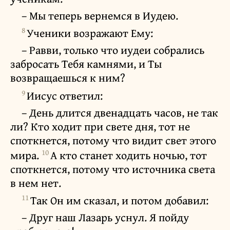
– Мы теперь вернемся в Иудею.
8
Ученики возражают Ему:
– Равви, только что иудеи собрались
забросать Тебя камнями, и Ты
возвращаешься к ним?
9
Иисус ответил:
– День длится двенадцать часов, не так
ли? Кто ходит при свете дня, тот не
споткнется, потому что видит свет этого
10
мира.
А кто станет ходить ночью, тот
споткнется, потому что источника света
в нем нет.
11
Так Он им сказал, и потом добавил:
– Друг наш Лазарь уснул. Я пойду