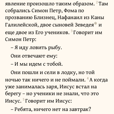
2
явление произошло таким образом.
Там
собрались Симон Петр, Фома по
прозванию Близнец, Нафанаил из Каны
✻
Галилейской, двое сыновей Зеведея
и
3
еще двое из Его учеников.
Говорит им
Симон Петр:
– Я иду ловить рыбу.
Они отвечают ему:
– И мы идем с тобой.
Они пошли и сели в лодку, но той
4
ночью так ничего и не поймали.
А когда
уже занималась заря, Иисус встал на
берегу – но ученики не знали, что это
5
Иисус.
Говорит им Иисус:
– Ребята, ничего нет на завтрак?