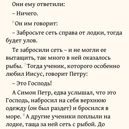
Они ему ответили:
– Ничего.
6
Он им говорит:
– Забросьте сеть справа от лодки, тогда
будет улов.
Те забросили сеть – и не могли ее
вытащить, так много в ней оказалось
7
рыбы.
Тогда ученик, которого особенно
любил Иисус, говорит Петру:
– Это Господь!
А Симон Петр, едва услышал, что это
Господь, набросил на себя верхнюю
одежду (он был раздет) и бросился в
8
море.
А другие ученики поплыли на
лодке, таща за ней сеть с рыбой. До