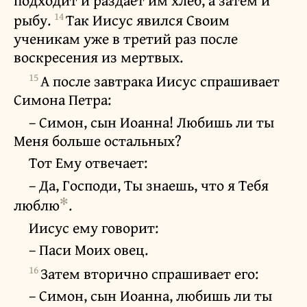
подходит и раздает им хлеб, а затем и
14
рыбу.
Так Иисус явился Своим
ученикам уже в третий раз после
воскресения из мертвых.
15
А после завтрака Иисус спрашивает
Симона Петра:
– Симон, сын Иоанна! Любишь ли ты
Меня больше остальных?
Тот Ему отвечает:
– Да, Господи, Ты знаешь, что я Тебя
✻
люблю
.
Иисус ему говорит:
– Паси Моих овец.
16
Затем вторично спрашивает его:
– Симон, сын Иоанна, любишь ли ты