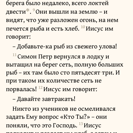
берега было недалеко, всего локтей
✻
9
двести
.
Они вышли на землю – и
видят, что уже разложен огонь, на нем
10
печется рыба и есть хлеб.
Иисус им
говорит:
– Добавьте-ка рыб из свежего улова!
11
Симон Петр вернулся в лодку и
вытащил на берег сеть, полную больших
рыб – их там было сто пятьдесят три. И
при таком их количестве сеть не
12
порвалась!
Иисус им говорит:
– Давайте завтракать!
Никто из учеников не осмеливался
задать Ему вопрос «Кто Ты?» – они
13
поняли, что это Господь.
Иисус