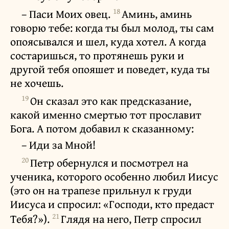
18
– Паси Моих овец.
Аминь, аминь
говорю тебе: когда ты был молод, ты сам
опоясывался и шел, куда хотел. А когда
состаришься, то протянешь руки и
другой тебя опояшет и поведет, куда ты
не хочешь.
19
Он сказал это как предсказание,
какой именно смертью тот прославит
Бога. А потом добавил к сказанному:
– Иди за Мной!
20
Петр обернулся и посмотрел на
ученика, которого особенно любил Иисус
(это он на трапезе прильнул к груди
Иисуса и спросил: «Господи, кто предаст
21
Тебя?»).
Глядя на него, Петр спросил