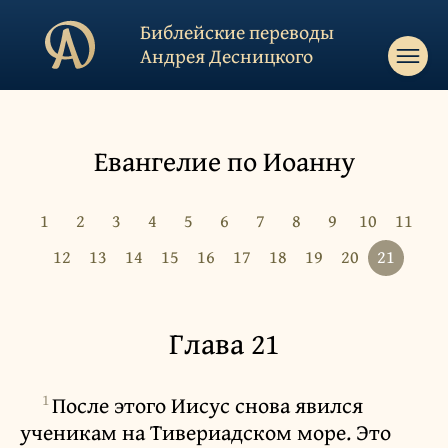
Библейские переводы
Андрея Десницкого
Евангелие по Иоанну
1
2
3
4
5
6
7
8
9
10
11
12
13
14
15
16
17
18
19
20
21
Глава 21
1
После этого Иисус снова явился
ученикам на Тивериадском море. Это