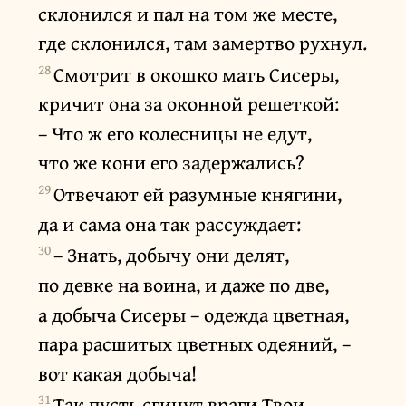
склонился и пал на том же месте,
где склонился, там замертво рухнул.
28
Смотрит в окошко мать Сисеры,
кричит она за оконной решеткой:
– Что ж его колесницы не едут,
что же кони его задержались?
29
Отвечают ей разумные княгини,
да и сама она так рассуждает:
30
– Знать, добычу они делят,
по девке на воина, и даже по две,
а добыча Сисеры – одежда цветная,
пара расшитых цветных одеяний, –
вот какая добыча!
31
Так пусть сгинут враги Твои,