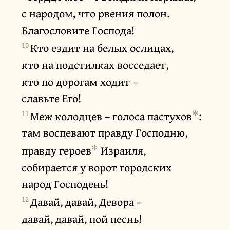
с народом, что рвения полон.
Благословите Господа!
10
Кто ездит на белых ослицах,
кто на подстилках восседает,
кто по дорогам ходит –
славьте Его!
11
✻
Меж колодцев – голоса пастухов
:
там воспевают правду Господню,
✻
правду героев
Израиля,
собирается у ворот городских
народ Господень!
12
Давай, давай, Девора –
давай, давай, пой песнь!