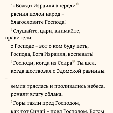
2
✻
«Вожди Израиля впереди
рвения полон народ –
благословите Господа!
3
Слушайте, цари, внимайте,
правители:
о Господе – вот о ком буду петь,
Господа, Бога Израиля, воспевать!
4
✻
Господи, когда из Сеира
Ты шел,
когда шествовал с Эдомской равнины
–
земля тряслась и проливались небеса,
роняли влагу облака.
5
Горы таяли пред Господом,
как тот Синай – пред Господом, Богом