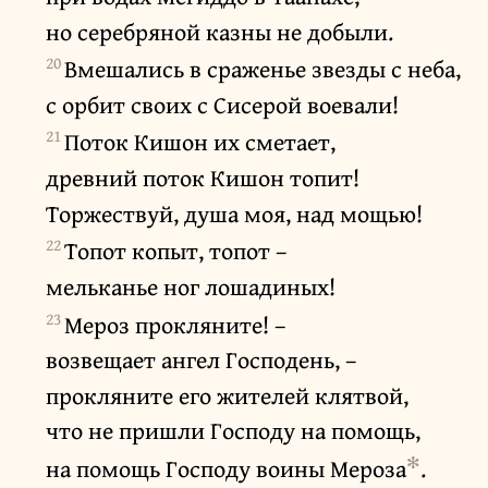
но серебряной казны не добыли.
20
Вмешались в сраженье звезды с неба,
с орбит своих с Сисерой воевали!
21
Поток Кишон их сметает,
древний поток Кишон топит!
Торжествуй, душа моя, над мощью!
22
Топот копыт, топот –
мельканье ног лошадиных!
23
Мероз прокляните! –
возвещает ангел Господень, –
прокляните его жителей клятвой,
что не пришли Господу на помощь,
✻
на помощь Господу воины Мероза
.