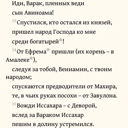
Иди, Варак, пленных веди
сын Авиноама!
13
Спустился, кто остался из князей,
пришел народ Господа ко мне
✻
среди богатырей
!
14
✻
От Ефрема
пришли (их корень – в
✻
Амалеке
),
следуя за тобой, Вениамин, с твоим
народом;
спускаются предводители от Махира,
те, в чьих руках посохи – от Завулона.
15
Вожди Иссахара – с Деворой,
вслед за Вараком Иссахар
пешим в долину устремился.