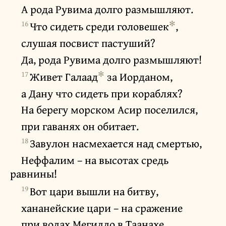
А рода Рувима долго размышляют.
16
✻
Что сидеть среди головешек
,
слушая посвист пастуший?
Да, рода Рувима долго размышляют!
17
✻
Живет Галаад
за Иорданом,
а Дану что сидеть при кораблях?
На берегу морском Асир поселился,
при гаванях он обитает.
18
Завулон насмехается над смертью,
Неффалим – на высотах средь
равнины!
19
Вот цари вышли на битву,
хананейские цари – на сражение
при водах Мегиддо в Таанахе,