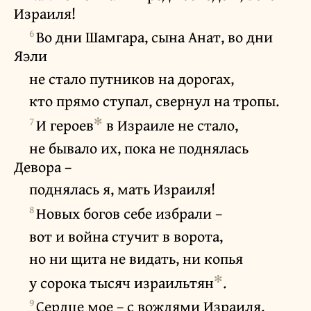
Израиля!
6
Во дни Шамгара, сына Анат, во дни
Яэли
не стало путников на дорогах,
кто прямо ступал, свернул на тропы.
7
✻
И героев
в Израиле не стало,
не бывало их, пока не поднялась
Девора –
поднялась я, мать Израиля!
8
Новых богов себе избрали –
вот и война стучит в ворота,
но ни щита не видать, ни копья
✻
у сорока тысяч израильтян
.
9
Сердце мое – с вождями Израиля,