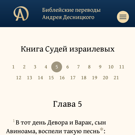
Библейские переводы
Андрея Десницкого
Книга Судей израилевых
1
2
3
4
5
6
7
8
9
10
11
12
13
14
15
16
17
18
19
20
21
Глава 5
1
В тот день Девора и Варак, сын
✻
Авиноама, воспели такую песнь
: