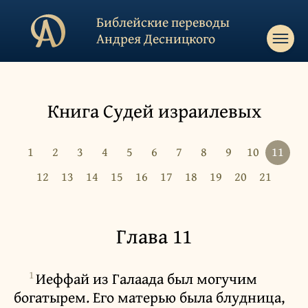
Библейские переводы
Андрея Десницкого
Книга Судей израилевых
1
2
3
4
5
6
7
8
9
10
11
12
13
14
15
16
17
18
19
20
21
Глава 11
1
Иеффай из Галаада был могучим
богатырем. Его матерью была блудница,