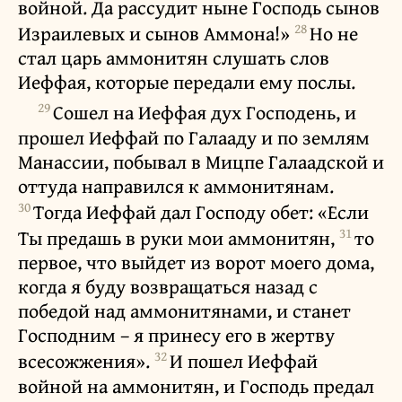
войной. Да рассудит ныне Господь сынов
28
Израилевых и сынов Аммона!»
Но не
стал царь аммонитян слушать слов
Иеффая, которые передали ему послы.
29
Сошел на Иеффая дух Господень, и
прошел Иеффай по Галааду и по землям
Манассии, побывал в Мицпе Галаадской и
оттуда направился к аммонитянам.
30
Тогда Иеффай дал Господу обет: «Если
31
Ты предашь в руки мои аммонитян,
то
первое, что выйдет из ворот моего дома,
когда я буду возвращаться назад с
победой над аммонитянами, и станет
Господним – я принесу его в жертву
32
всесожжения».
И пошел Иеффай
войной на аммонитян, и Господь предал