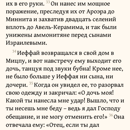
33
их в его руки.
Он нанес им мощное
поражение, преследуя их от Ароэра до
Миннита и захватив двадцать селений
вплоть до Авель-Керамима, и так были
унижены аммонитяне перед сынами
Израилевыми.
34
Иеффай возвращался в свой дом в
Мицпу, и вот навстречу ему выходит его
дочь, танцуя под звуки бубна! Кроме нее,
не было больше у Иеффая ни сына, ни
35
дочери.
Когда он увидел ее, то разорвал
свою одежду и закричал: «О дочь моя!
Какой ты нанесла мне удар! Вышло, что и
ты несешь мне беду – ведь я дал Господу
36
обещание, и не могу отменить его!»
Она
отвечала ему: «Отец, если ты дал