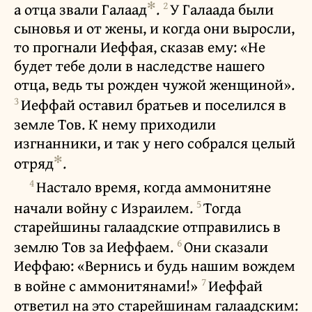
✻
2
а отца звали Галаад
.
У Галаада были
сыновья и от жены, и когда они выросли,
то прогнали Иеффая, сказав ему: «Не
будет тебе доли в наследстве нашего
отца, ведь ты рожден чужой женщиной».
3
Иеффай оставил братьев и поселился в
земле Тов. К нему приходили
изгнанники, и так у него собрался целый
✻
отряд
.
4
Настало время, когда аммонитяне
5
начали войну с Израилем.
Тогда
старейшины галаадские отправились в
6
землю Тов за Иеффаем.
Они сказали
Иеффаю: «Вернись и будь нашим вождем
7
в войне с аммонитянами!»
Иеффай
ответил на это старейшинам галаадским: