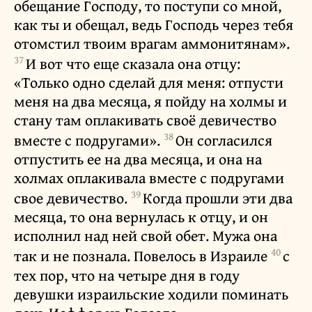
обещание Господу, то поступи со мной,
как ты и обещал, ведь Господь через тебя
отомстил твоим врагам аммонитянам».
37
И вот что еще сказала она отцу:
«Только одно сделай для меня: отпусти
меня на два месяца, я пойду на холмы и
стану там оплакивать своё девичество
38
вместе с подругами».
Он согласился
отпустить ее на два месяца, и она на
холмах оплакивала вместе с подругами
39
свое девичество.
Когда прошли эти два
месяца, то она вернулась к отцу, и он
исполнил над ней свой обет. Мужа она
40
так и не познала. Повелось в Израиле
с
тех пор, что на четыре дня в году
девушки израильские ходили поминать