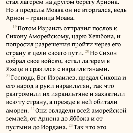
стал лагерем на другом берегу Арнона.
Но в пределы Моава он не вторгался, ведь
Арнон – граница Моава.
19
Потом Израиль отправил послов к
Сихону Аморейскому, царю Хешбона, и
попросил разрешения пройти через его
20
страну к цели своего пути.
Но Сихон
собрал свое войско, встал лагерем в
Яхеце и сразился с израильтянами.
21
Господь, Бог Израилев, предал Сихона и
его народ в руки израильтян, так что
разгромили их израильтяне и захватили
всю ту страну, а прежде в ней обитали
22
амореи.
Они овладели всей аморейской
землей, от Арнона до Яббока и от
23
пустыни до Иордана.
Так что это