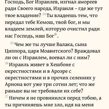
Господь, Бог Израилев, изгнал амореев
ради Своего народа, Израиля – где же тут
24
твое владение?
Ты владеешь тем, что
передал тебе Кемош, твой бог, и мы
владеем землей, которую очистил ради
✻
нас Господь, наш Бог
.
25
Чем же ты лучше Валака, сына
Циппора, царя Моавитского? Враждовал
ли он с Израилем, воевал ли с ним?
26
Израиль живет в Хешбоне с
окрестностями и в Ароэре с
окрестностями и в прочих селениях у
Арнона вот уже три сотни лет; что же
раньше вы не требовали их себе?
27
Ничем я не провинился перед тобою, а
ты причиняешь мне зло, идя на меня