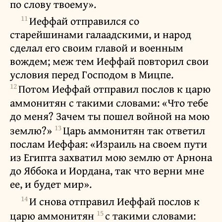
по слову твоему».
11
Иеффай отправился со
старейшинами галаадскими, и народ
сделал его своим главой и военным
вождем; меж тем Иеффай повторил свои
условия перед Господом в Мицпе.
12
Потом Иеффай отправил послов к царю
аммонитян с такими словами: «Что тебе
до меня? Зачем ты пошел войной на мою
13
землю?»
Царь аммонитян так ответил
послам Иеффая: «Израиль на своем пути
из Египта захватил мою землю от Арнона
до Яббока и Иордана, так что верни мне
ее, и будет мир».
14
И снова отправил Иеффай послов к
15
царю аммонитян
с такими словами: