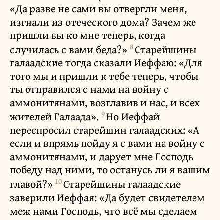
«Да разве не сами вы отвергли меня,
изгнали из отеческого дома? Зачем же
пришли вы ко мне теперь, когда
8
случилась с вами беда?»
Старейшины
галаадские тогда сказали Иеффаю: «Для
того мы и пришли к тебе теперь, чтобы
ты отправился с нами на войну с
аммонитянами, возглавив и нас, и всех
9
жителей Галаада».
Но Иеффай
переспросил старейшин галаадских: «А
если и впрямь пойду я с вами на войну с
аммонитянами, и дарует мне Господь
победу над ними, то останусь ли я вашим
10
главой?»
Старейшины галаадские
заверили Иеффая: «Да будет свидетелем
меж нами Господь, что всё мы сделаем