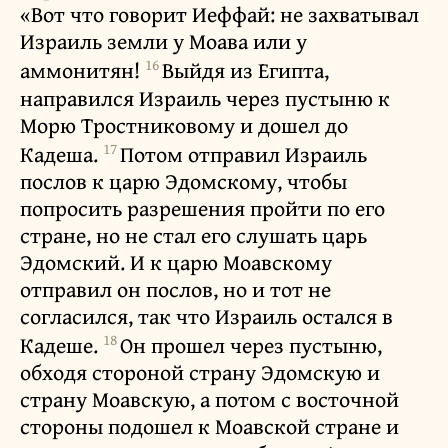
«Вот что говорит Иеффай: не захватывал
Израиль земли у Моава или у
16
аммонитян!
Выйдя из Египта,
направился Израиль через пустыню к
Морю Тростниковому и дошел до
17
Кадеша.
Потом отправил Израиль
послов к царю Эдомскому, чтобы
попросить разрешения пройти по его
стране, но не стал его слушать царь
Эдомский. И к царю Моавскому
отправил он послов, но и тот не
согласился, так что Израиль остался в
18
Кадеше.
Он прошел через пустыню,
обходя стороной страну Эдомскую и
страну Моавскую, а потом с восточной
стороны подошел к Моавской стране и