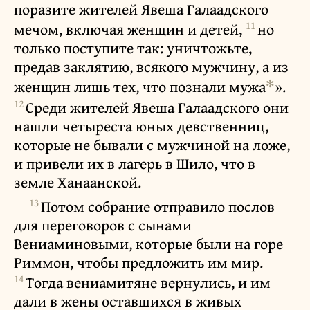
поразите жителей Явеша Галаадского
11
мечом, включая женщин и детей,
но
только поступите так: уничтожьте,
предав заклятию, всякого мужчину, а из
✻
женщин лишь тех, что познали мужа
».
12
Среди жителей Явеша Галаадского они
нашли четыреста юных девственниц,
которые не бывали с мужчиной на ложе,
и привели их в лагерь в Шило, что в
земле Ханаанской.
13
Потом собрание отправило послов
для переговоров с сынами
Вениаминовыми, которые были на горе
Риммон, чтобы предложить им мир.
14
Тогда вениамитяне вернулись, и им
дали в жены оставшихся в живых