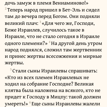
дочь замуж в племя Вениаминово!»
2
Теперь народ пришел в Бет-Эль и сидел
там до вечера перед Богом. Они подняли
3
великий плач:
«Для чего же, Господи,
Боже Израилев, случилось такое в
Израиле, что не стало сегодня в Израиле
4
одного племени?»
На другой день утром
народ поднялся, сложил там жертвенник
и принес жертвы всесожжения и мирные
жертвы.
5
Стали сыны Израилевы спрашивать:
«Кто из всех племен Израилевых не
ходил на собрание Господне? Великая
клятва была наложена на всякого, кто не
придет к Господу в Мицпу: такой должен
6
умереть!»
Еще сыны Израилевы жалели