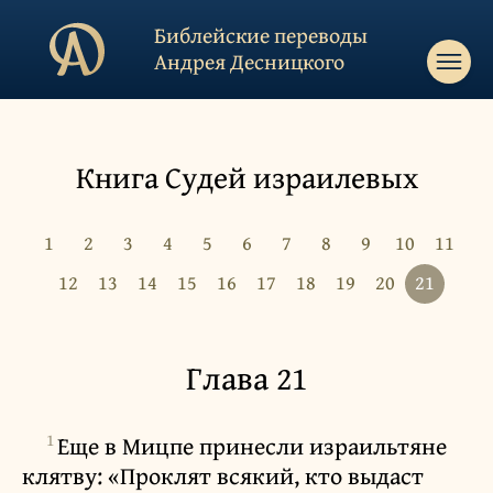
Библейские переводы
Андрея Десницкого
Книга Судей израилевых
1
2
3
4
5
6
7
8
9
10
11
12
13
14
15
16
17
18
19
20
21
Глава 21
1
Еще в Мицпе принесли израильтяне
клятву: «Проклят всякий, кто выдаст