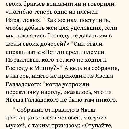
своих братьев вениамитян и говорили:
«Погибло теперь одно из племен
7
Израилевых!
Как же нам поступить,
чтобы добыть жен для уцелевших, если
мы поклялись Господу не давать им в
8
жены своих дочерей?»
Они стали
спрашивать: «Нет ли среди племен
Израилевых кого-то, кто не ходил к
✻
Господу в Мицпу?»
А ведь на собрание,
в лагерь, никто не приходил из Явеша
9
Галаадского:
когда устроили
перекличку народу, оказалось, что из
Явеша Галаадского не было там никого.
10
Собрание отправило в Явеш
двенадцать тысяч человек, могучих
мужей, с таким приказом: «Ступайте,