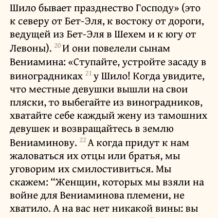
Шило бывает празднество Господу» (это
к северу от Бет-Эля, к востоку от дороги,
ведущей из Бет-Эля в Шехем и к югу от
20
Левоны).
И они повелели сынам
Вениамина: «Ступайте, устройте засаду в
21
виноградниках
у Шило! Когда увидите,
что местные девушки вышли на свои
пляски, то выбегайте из виноградников,
хватайте себе каждый жену из тамошних
девушек и возвращайтесь в землю
22
Вениаминову.
А когда придут к нам
жаловаться их отцы или братья, мы
уговорим их смилостивиться. Мы
скажем: “Женщин, которых мы взяли на
войне для Вениаминова племени, не
хватило. А на вас нет никакой вины: вы