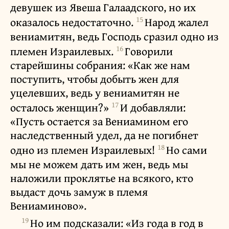
девушек из Явеша Галаадского, но их
15
оказалось недостаточно.
Народ жалел
вениамитян, ведь Господь сразил одно из
16
племен Израилевых.
Говорили
старейшины собрания: «Как же нам
поступить, чтобы добыть жен для
уцелевших, ведь у вениамитян не
17
осталось женщин?»
И добавляли:
«Пусть остается за Вениамином его
наследственный удел, да не погибнет
18
одно из племен Израилевых!
Но сами
мы не можем дать им жен, ведь мы
наложили проклятье на всякого, кто
выдаст дочь замуж в племя
Вениаминово».
19
Но им подсказали: «Из года в год в