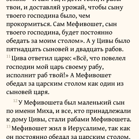
твои, и доставляй урожай, чтобы сыну
твоего господина было, чем
прокормиться. Сам Мефивошет, сын
твоего господина, будет постоянно
обедать за моим столом». А у Цивы было
пятнадцать сыновей и двадцать рабов.
11
Цива ответил царю: «Всё, что повелел
господин мой царь своему рабу,
исполнит раб твой!» А Мефивошет
обедал за царским столом как один из
сыновей царя.
12
У Мефивошета был маленький сын
по имени Миха, и все, кто принадлежали
к дому Цивы, стали рабами Мефивошета.
13
Мефивошет жил в Иерусалиме, так как
он постоянно обедал за царским столом,