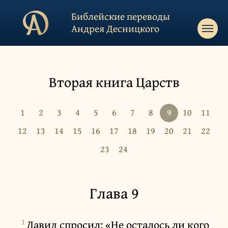
Библейские переводы
Андрея Десницкого
Вторая книга Царств
1
2
3
4
5
6
7
8
9
10
11
12
13
14
15
16
17
18
19
20
21
22
23
24
Глава 9
1
Давид спросил: «Не осталось ли кого