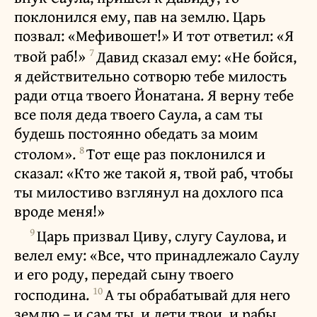
поклонился ему, пав на землю. Царь
позвал: «Мефивошет!» И тот ответил: «Я
7
твой раб!»
Давид сказал ему: «Не бойся,
я действительно сотворю тебе милость
ради отца твоего Йонатана. Я верну тебе
все поля деда твоего Саула, а сам ты
будешь постоянно обедать за моим
8
столом».
Тот еще раз поклонился и
сказал: «Кто же такой я, твой раб, чтобы
ты милостиво взглянул на дохлого пса
вроде меня!»
9
Царь призвал Циву, слугу Саулова, и
велел ему: «Все, что принадлежало Саулу
и его роду, передай сыну твоего
10
господина.
А ты обрабатывай для него
землю – и сам ты, и дети твои, и рабы