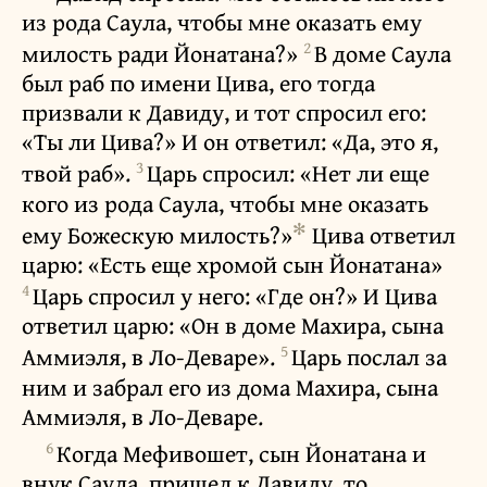
из рода Саула, чтобы мне оказать ему
2
милость ради Йонатана?»
В доме Саула
был раб по имени Цива, его тогда
призвали к Давиду, и тот спросил его:
«Ты ли Цива?» И он ответил: «Да, это я,
3
твой раб».
Царь спросил: «Нет ли еще
кого из рода Саула, чтобы мне оказать
✻
ему Божескую милость?»
Цива ответил
царю: «Есть еще хромой сын Йонатана»
4
Царь спросил у него: «Где он?» И Цива
ответил царю: «Он в доме Махира, сына
5
Аммиэля, в Ло-Деваре».
Царь послал за
ним и забрал его из дома Махира, сына
Аммиэля, в Ло-Деваре.
6
Когда Мефивошет, сын Йонатана и
внук Саула, пришел к Давиду, то