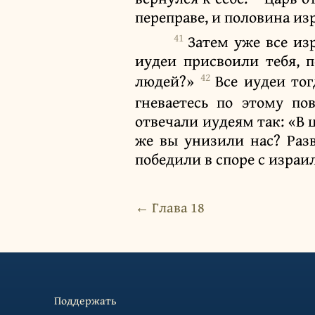
переправе, и половина из
41
Затем уже все из
иудеи присвоили тебя, п
42
людей?»
Все иудеи то
гневаетесь по этому по
отвечали иудеям так: «В ц
же вы унизили нас? Раз
победили в споре с израи
← Глава 18
Поддержать