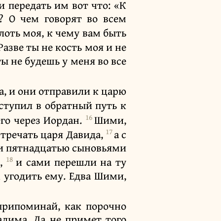
 передать им вот что: «К
? О чем говорят во всем
плоть моя, к чему вам быть
Разве ты не кость моя и не
ты не будешь у меня во все
а, и они отправили к царю
ступил в обратный путь к
16
его через Иордан.
Шими,
17
стречать царя Давида,
а с
ми пятнадцатью сыновьями
18
ь,
и сами перешли на ту
 угодить ему. Едва Шими,
 припоминай, как порочно
алима. Да не примет того