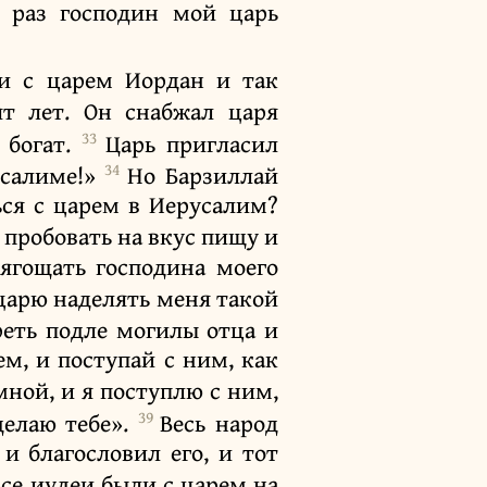
, раз господин мой царь
ти с царем Иордан и так
ят лет. Он снабжал царя
33
 богат.
Царь пригласил
34
усалиме!»
Но Барзиллай
ься с царем в Иерусалим?
у пробовать на вкус пищу и
тягощать господина моего
 царю наделять меня такой
реть подле могилы отца и
ем, и поступай с ним, как
мной, и я поступлю с ним,
39
делаю тебе».
Весь народ
и благословил его, и тот
Все иудеи были с царем на