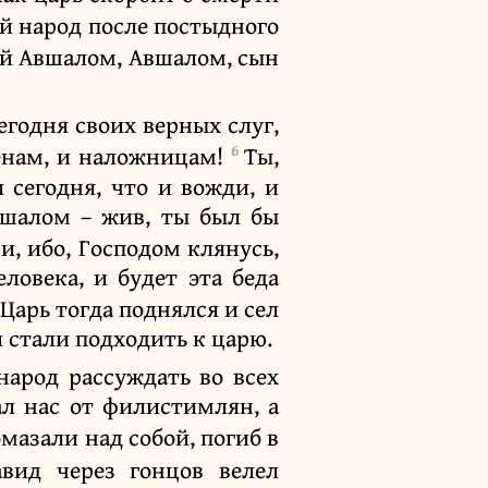
ой народ после постыдного
мой Авшалом, Авшалом, сын
егодня своих верных слуг,
6
женам, и наложницам!
Ты,
 сегодня, что и вожди, и
вшалом – жив, ты был бы
и, ибо, Господом клянусь,
ловека, и будет эта беда
Царь тогда поднялся и сел
и стали подходить к царю.
народ рассуждать во всех
ал нас от филистимлян, а
мазали над собой, погиб в
вид через гонцов велел