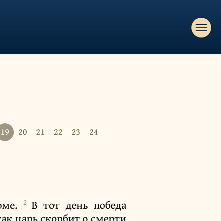
19
20
21
22
23
24
2
оме.
В тот день победа
как царь скорбит о смерти