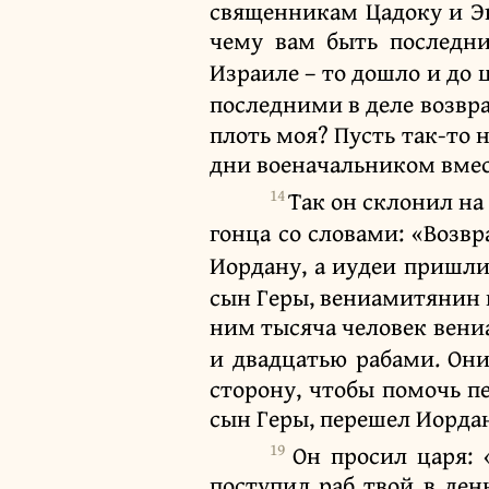
священникам Цадоку и Эв
чему вам быть последни
Израиле – то дошло и до ц
последними в деле возвр
плоть моя? Пусть так-то н
дни военачальником вмес
14
Так он склонил на
гонца со словами: «Возв
Иордану, а иудеи пришли
сын Геры, вениамитянин 
ним тысяча человек вениа
и двадцатью рабами. Они
сторону, чтобы помочь п
сын Геры, перешел Иордан
19
Он просил царя: 
поступил раб твой в ден