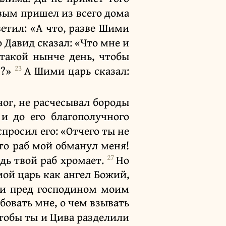
ервым пришел из всего дома
етил: «А что, разве Шими
 Давид сказал: «Что мне и
 такой нынче день, чтобы
23
м?»
А Шими царь сказал:
ог, не расчесывал бороды
и до его благополучного
просил его: «Отчего ты не
это раб мой обманул меня!
27
едь твой раб хромает.
Но
ой царь как ангел Божий,
ти пред господином моим
ебовать мне, о чем взывать
чтобы ты и Цива разделили