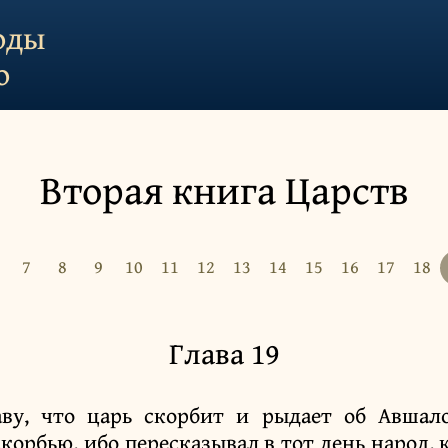
оды
о
Вторая книга Царств
7
8
9
10
11
12
13
14
15
16
17
18
Глава 19
аву, что царь скорбит и рыдает об Авшал
корбью, ибо пересказывал в тот день народ, 