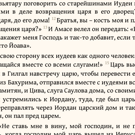
ьятару поговорить со старейшинами Иудеи и
ми в деле возвращения царя в его дворец
12
аря, до его дома!
Братья, вы – кость моя и 
13
ащения царя?»
И Амасе велел он передать: «
акажет меня Господь и так-то добавит, если 
то Йоава».
 свою сторону всех иудеев как одного человек
15
ращайся вместе со всеми слугами!»
Царь вы
 в Гилгал навстречу царю, чтобы перевести 
из Бахурима, отправился вместе с иудеями в
митян, и Цива, слуга Саулова дома, со свои
 устремились к Иордану, туда, где был цар
ереправлять через Иордан царский дом и так
, он пал пред царем.
«Не ставь мне в вину, мой господин, и не
ь, когда господин мой царь вышел из Иерус