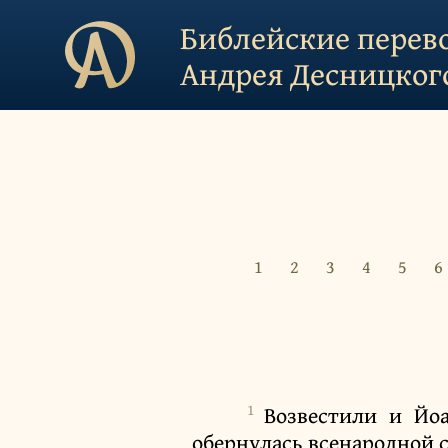
Библейские перев
Андрея Десницког
1
2
3
4
5
6
1
Возвестили и Йо
обернулась всенародной с