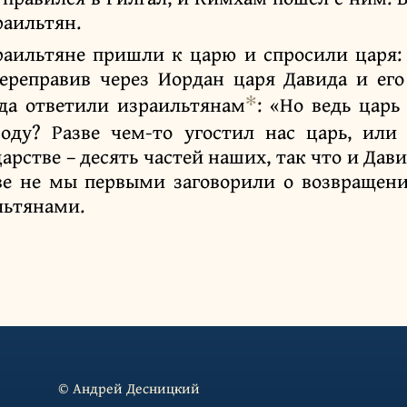
раильтян.
раильтяне пришли к царю и спросили царя:
ереправив через Иордан царя Давида и его
✻
гда ответили израильтянам
: «Но ведь царь
воду? Разве чем-то угостил нас царь, ил
арстве – десять частей наших, так что и Дав
ве не мы первыми заговорили о возвращени
льтянами.
© Андрей Десницкий