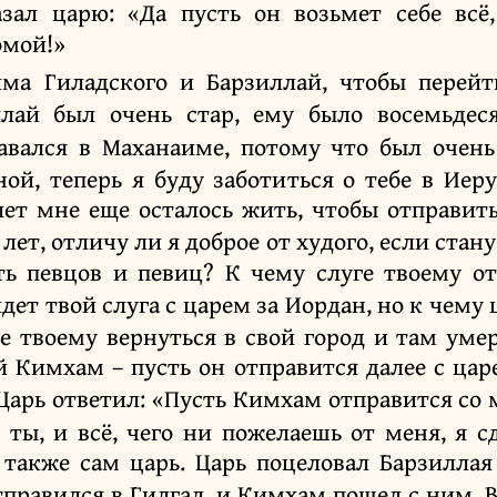
зал царю: «Да пусть он возьмет себе всё
омой!»
ма Гиладского и Барзиллай, чтобы перей
ллай был очень стар, ему было восемьдес
тавался в Маханаиме, потому что был очень
ной, теперь я буду заботиться о тебе в Иер
лет мне еще осталось жить, чтобы отправит
лет, отличу ли я доброе от худого, если стан
ть певцов и певиц? К чему слуге твоему о
дет твой слуга с царем за Иордан, но к чему
ге твоему вернуться в свой город и там уме
й Кимхам – пусть он отправится далее с цар
Царь ответил: «Пусть Кимхам отправится со 
ты, и всё, чего ни пожелаешь от меня, я с
 также сам царь. Царь поцеловал Барзиллая 
тправился в Гилгал, и Кимхам пошел с ним. 