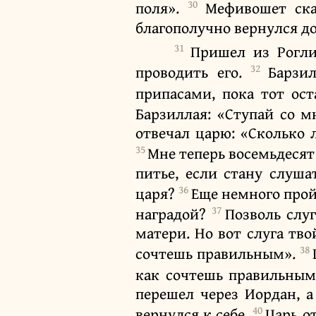
30
поля».
Мефивошет ска
благополучно вернулся д
31
Пришел из Рогли
32
проводить его.
Барзи
припасами, пока тот ос
Барзиллая: «Ступай со м
отвечал царю: «Сколько 
35
Мне теперь восемьдесят 
питье, если стану слуша
36
царя?
Еще немного прой
37
наградой?
Позволь слу
матери. Но вот слуга тво
38
сочтешь правильным».
как сочтешь правильным 
перешел через Иордан, а
40
вернулся к себе.
Царь о