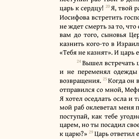
20
царь к сердцу!
Я, твой 
Иосифова встретить госп
не ждет смерть за то, чт
вам до того, сыновья Це
казнить кого-то в Израил
«Тебя не казнят». И царь 
24
Вышел встречать ц
и не переменял одежды 
25
возвращения.
Когда он 
отправился со мной, Ме
Я хотел оседлать осла и 
мой раб оклеветал меня 
поступай, как тебе угодн
царем, но ты посадил свое
29
к царю?»
Царь ответил 