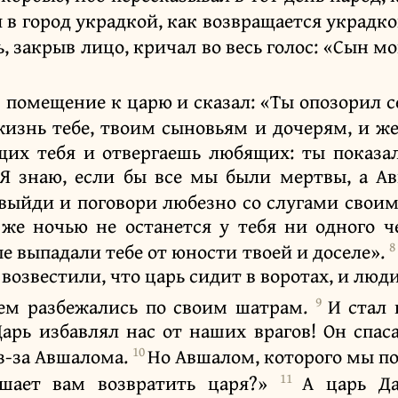
 в город украдкой, как возвращается украдк
ь, закрыв лицо, кричал во весь голос: «Сын 
 помещение к царю и сказал: «Ты опозорил с
жизнь тебе, твоим сыновьям и дочерям, и 
их тебя и отвергаешь любящих: ты показал
! Я знаю, если бы все мы были мертвы, а А
 выйди и поговори любезно со слугами своим
же ночью не останется у тебя ни одного че
8
ые выпадали тебе от юности твоей и доселе».
 возвестили, что царь сидит в воротах, и люд
9
ем разбежались по своим шатрам.
И стал 
арь избавлял нас от наших врагов! Он спас
10
з-за Авшалома.
Но Авшалом, которого мы по
11
шает вам возвратить царя?»
А царь Да