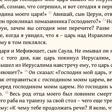
раб, сознаю, что согрешил, и вот сегодня я п
21
одина моего царя!»
Авишай, сын Церуи, отв
22
о он проклинал помазанника Господнего?»
Но
руи, зачем вы сегодня мне перечите? Разве
е, когда я увидел, что я – царь над Израиле
ему в том поклялся.
аря и Мефивошет, сын Саула. Не омывал он н
с того дня, как царь покинул Иерусалим, 
вышел из Иерусалима навстречу ему, то царь с
26
фивошет?»
Он сказал: «Господин мой царь, 
так отправиться с господином моим царем, в
перед господином моим царем. Но господин м
28
о.
Весь род отца моего был повинен смер
го раба на трапезу за свой стол – чего еще тр
ему: «К чему тебе продолжать речи? Я велю, 