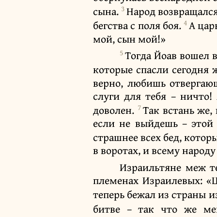
3
сына.
Народ возвращался
4
бегства с поля боя.
А цар
мой, сын мой!»
5
Тогда Йоав вошел в
которые спасли сегодня 
верно, любишь отвергающ
слуги для тебя – ничто
7
доволен.
Так встань же,
если не выйдешь – этой 
страшнее всех бед, котор
в воротах, и всему народу
Израильтяне меж т
племенах Израилевых: «Ц
теперь бежал из страны и
битве – так что же ме