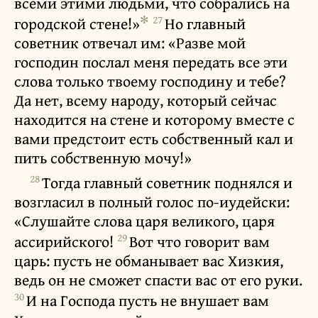
всеми этими людьми, что собрались на
✻
27
городской стене!»
Но главный
советник отвечал им: «Разве мой
господин послал меня передать все эти
слова только твоему господину и тебе?
Да нет, всему народу, который сейчас
находится на стене и которому вместе с
вами предстоит есть собственный кал и
пить собственную мочу!»
28
Тогда главный советник поднялся и
возгласил в полный голос по-иудейски:
«Слушайте слова царя великого, царя
29
ассирийского!
Вот что говорит вам
царь: пусть не обманывает вас Хизкия,
ведь он не сможет спасти вас от его руки.
30
И на Господа пусть не внушает вам