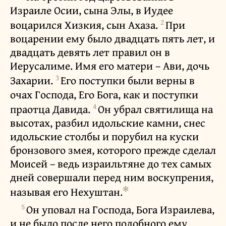
Израиле Осии, сына Элы, в Иудее
2
воцарился Хизкия, сын Ахаза.
При
воцарении ему было двадцать пять лет, и
двадцать девять лет правил он в
Иерусалиме. Имя его матери – Ави, дочь
3
Захарии.
Его поступки были верны в
очах Господа, Его Бога, как и поступки
4
праотца Давида.
Он убрал святилища на
высотах, разбил идольские камни, снес
идольские столбы и порубил на куски
бронзового змея, которого прежде сделал
Моисей – ведь израильтяне до тех самых
дней совершали перед ним воскупрения,
✻
называя его Нехуштан.
5
Он уповал на Господа, Бога Израилева,
и не было после него подобного ему