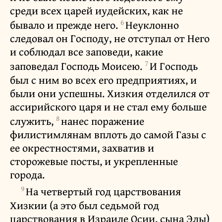
среди всех царей иудейских, как не
6
бывало и прежде него.
Неуклонно
следовал он Господу, не отступал от Него
и соблюдал все заповеди, какие
7
заповедал Господь Моисею.
И Господь
был с ним во всех его предприятиях, и
были они успешны. Хизкия отделился от
ассирийского царя и не стал ему больше
8
служить,
нанес поражение
филистимлянам вплоть до самой Газы с
ее окрестностями, захватив и
сторожевые посты, и укрепленные
города.
9
На четвертый год царствования
Хизкии (а это был седьмой год
царствования в Израиле Осии, сына Элы)