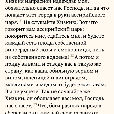
Хизкия напрасной надежды: мол,
обязательно спасет нас Господь, ни за что
попадет этот город в руки ассирийского
31
царя.
Не слушайте Хизкию! Вот что
говорит вам ассирийский царь:
покоритесь мне, сдайтесь мне, и будете
каждый есть плоды собственной
виноградный лозы и смоковницы, пить
32
из собственного водоема!
А потом я
приду за вами и отведу вас в такую же
страну, как ваша, обильную зерном и
вином, пшеницей и виноградом,
маслинами и медом, и будете жить там.
Вы не умрете! Так не слушайте же
Хизкии, он обольщает вас: мол, Господь
33
нас спасет.
Что, боги разных народов –
сберегли они каждый свою страну от