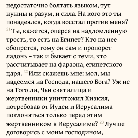
недостаточно болтать языком, тут
нужны и разум, и сила. На кого это ты
понадеялся, когда восстал против меня?
21
Ты, кажется, оперся на надломленную
трость, то есть на Египет? Кто на нее
обопрется, тому он сам и пропорет
ладонь – так и бывает с теми, кто
рассчитывает на фараона, египетского
22
царя.
Или скажешь мне: мол, мы
надеемся на Господа, нашего Бога? Уж не
на Того ли, Чьи святилища и
жертвенники уничтожил Хизкия,
потребовав от Иудеи и Иерусалима
поклоняться только перед этим
23
жертвенником в Иерусалиме?
Лучше
договорись с моим господином,