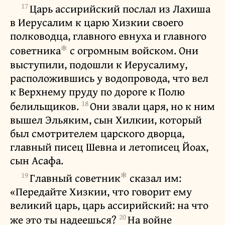
17
Царь ассирийский послал из Лахиша
в Иерусалим к царю Хизкии своего
полководца, главного евнуха и главного
✻
советника
с огромным войском. Они
выступили, подошли к Иерусалиму,
расположившись у водопровода, что вел
к Верхнему пруду по дороге к Полю
18
белильщиков.
Они звали царя, но к ним
вышел Эльяким, сын Хилкии, который
был смотрителем царского дворца,
главный писец Шевна и летописец Йоах,
сын Асафа.
19
✻
Главный советник
сказал им:
«Передайте Хизкии, что говорит ему
великий царь, царь ассирийский: на что
20
же это ты надеешься?
На войне