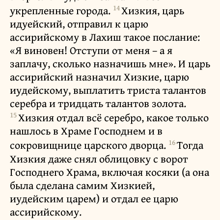
14
укрепленные города.
Хизкия, царь
идуейский, отправил к царю
ассирийскому в Лахиш такое послание:
«Я виновен! Отступи от меня – а я
заплачу, сколько назначишь мне». И царь
ассирийский назначил Хизкие, царю
иудейскому, выплатить триста талантов
серебра и тридцать талантов золота.
15
Хизкия отдал всё серебро, какое только
нашлось в Храме Господнем и в
16
сокровищнице царского дворца.
Тогда
Хизкия даже снял облицовку с ворот
Господнего Храма, включая косяки (а она
была сделана самим Хизкией,
иудейским царем) и отдал ее царю
ассирийскому.