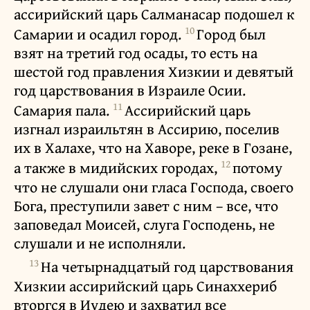
ассирийский царь Салманасар подошел к
10
Самарии и осадил город.
Город был
взят на третий год осады, то есть на
шестой год правления Хизкии и девятый
год царствования в Израиле Осии.
11
Самария пала.
Ассирийский царь
изгнал израильтян в Ассирию, поселив
их в Халахе, что на Хаворе, реке в Гозане,
12
а также в мидийских городах,
потому
что не слушали они гласа Господа, своего
Бога, преступили завет с ним – все, что
заповедал Моисей, слуга Господень, не
слушали и не исполняли.
13
На четырнадцатый год царствования
Хизкии ассирийский царь Синаххериб
вторгся в Иудею и захватил все