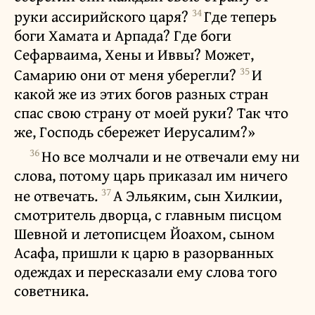
34
руки ассирийского царя?
Где теперь
боги Хамата и Арпада? Где боги
Сефарваима, Хены и Иввы? Может,
35
Самарию они от меня уберегли?
И
какой же из этих богов разных стран
спас свою страну от моей руки? Так что
же, Господь сбережет Иерусалим?»
36
Но все молчали и не отвечали ему ни
слова, потому царь приказал им ничего
37
не отвечать.
А Эльяким, сын Хилкии,
смотритель дворца, с главным писцом
Шевной и летописцем Йоахом, сыном
Асафа, пришли к царю в разорванных
одеждах и пересказали ему слова того
советника.