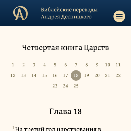
Библейские переводы
Андрея Десницкого
Четвертая книга Царств
1
2
3
4
5
6
7
8
9
10
11
12
13
14
15
16
17
18
19
20
21
22
23
24
25
Глава 18
1
На третий год царствования в