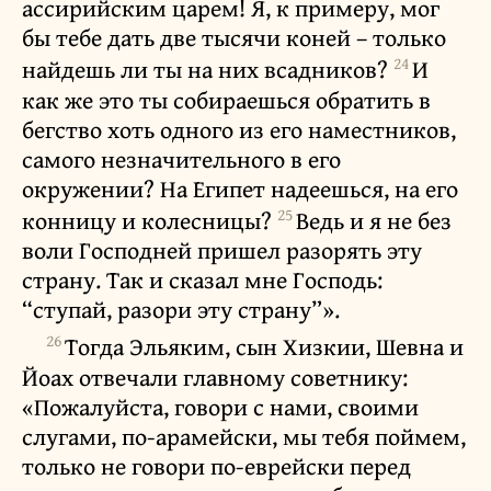
ассирийским царем! Я, к примеру, мог
бы тебе дать две тысячи коней – только
24
найдешь ли ты на них всадников?
И
как же это ты собираешься обратить в
бегство хоть одного из его наместников,
самого незначительного в его
окружении? На Египет надеешься, на его
25
конницу и колесницы?
Ведь и я не без
воли Господней пришел разорять эту
страну. Так и сказал мне Господь:
“ступай, разори эту страну”».
26
Тогда Эльяким, сын Хизкии, Шевна и
Йоах отвечали главному советнику:
«Пожалуйста, говори с нами, своими
слугами, по-арамейски, мы тебя поймем,
только не говори по-еврейски перед