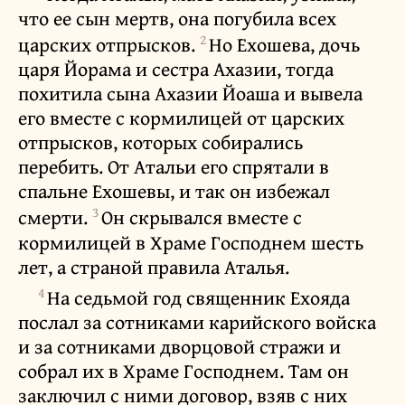
что ее сын мертв, она погубила всех
2
царских отпрысков.
Но Ехошева, дочь
царя Йорама и сестра Ахазии, тогда
похитила сына Ахазии Йоаша и вывела
его вместе с кормилицей от царских
отпрысков, которых собирались
перебить. От Атальи его спрятали в
спальне Ехошевы, и так он избежал
3
смерти.
Он скрывался вместе с
кормилицей в Храме Господнем шесть
лет, а страной правила Аталья.
4
На седьмой год священник Ехояда
послал за сотниками карийского войска
и за сотниками дворцовой стражи и
собрал их в Храме Господнем. Там он
заключил с ними договор, взяв с них