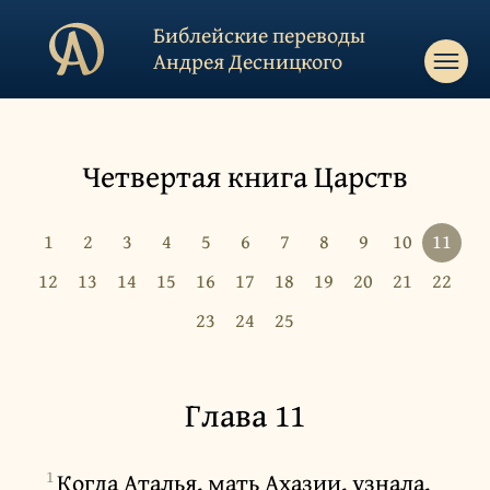
Библейские переводы
Андрея Десницкого
Четвертая книга Царств
1
2
3
4
5
6
7
8
9
10
11
12
13
14
15
16
17
18
19
20
21
22
23
24
25
Глава 11
1
Когда Аталья, мать Ахазии, узнала,