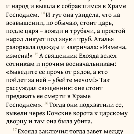
и народ и вышла к собравшимся в Храме
14
Господнем.
И тут она увидела, что на
возвышении, по обычаю, стоит царь,
подле царя – вожди и трубачи, а простой
народ ликует под звуки труб. Аталья
разорвала одежды и закричала: «Измена,
15
измена!»
А священник Ехояда велел
сотникам и прочим военачальникам:
«Выведите ее прочь от рядов, а кто
пойдет за ней – убейте мечом!» Так
рассуждал священник: «не стоит
предавать ее смерти в Храме
16
Господнем».
Тогда они подхватили ее,
вывели через Конские ворота к царскому
дворцу и там она была убита.
17
Ехояда заключил тогда завет между