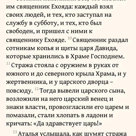
им священник Ехояда: каждый взял
своих людей, и тех, кто заступал на
службу в субботу, и тех, кто был
свободен, и пришел с ними к
10
священнику Ехояде.
Священник раздал
сотникам копья и щиты царя Давида,
которые хранились в Храме Господнем.
11
Стража стояла с оружием в руках от
южного и до северного крыла Храма, и у
жертвенника, и у царского дворца –
12
повсюду.
Тогда вывели царского сына,
возложили на него царский венец и
знаки власти, провозгласили его царем и
помазали, стали хлопать в ладони и
кричать: «Да здравствует царь!»
13
Аталья услышала, как шумят стража