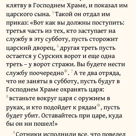
клятву в Господнем Храме, и показал им
5
царского сына.
Такой он отдал им
приказ: «Вот как вы должны поступить:
третья часть из тех, кто заступает на
службу в эту субботу, пусть сторожит
6
царский дворец,
другая треть пусть
остается у Сурских ворот и еще одна
треть – у ворот стражи. Вы будете нести
✻
7
службу поочередно
.
А те два отряда,
что не заняты в субботу, пусть будут в
Господнем Храме охранять царя:
8
встаньте вокруг царя с оружием в
✻
руках, и кто подойдет к рядам
, пусть
будет убит. Оставайтесь при царе, куда
бы он ни пошел!»
9
Сотники исполнили все, что повелел