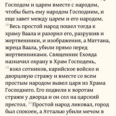
Господом и царем вместе с народом,
чтобы быть ему народом Господним, и
еще завет между царем и его народом.
18
Весь простой народ пошел тогда к
храму Ваала и разорил его, разрушив и
жертвенники, и изображения, а Маттана,
жреца Ваала, убили прямо перед
жертвенниками. Священник Ехояда
назначил охрану в Храм Господень,
19
взял сотников, карийское войско и
дворцовую стражу и вместе со всем
простым народом вывел царя из Храма
Господнего. Его подвели к воротам
стражи у дворца и он сел на царский
20
престол.
Простой народ ликовал, город
был спокоен, а Атталью убили мечом в