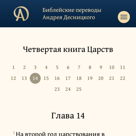
Библейские переводы
Андрея Десницкого
Четвертая книга Царств
1
2
3
4
5
6
7
8
9
10
11
12
13
14
15
16
17
18
19
20
21
22
23
24
25
Глава 14
1
На второй год царствования в