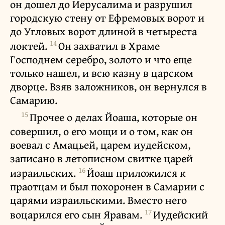
он дошел до Иерусалима и разрушил
городскую стену от Ефремовых ворот и
до Угловых ворот длиной в четыреста
14
локтей.
Он захватил в Храме
Господнем серебро, золото и что еще
только нашел, и всю казну в царском
дворце. Взяв заложников, он вернулся в
Самарию.
15
Прочее о делах Йоаша, которые он
совершил, о его мощи и о том, как он
воевал с Амацьей, царем иудейском,
записано в летописном свитке царей
16
израильских.
Йоаш приложился к
праотцам и был похоронен в Самарии с
царями израильскими. Вместо него
17
воцарился его сын Яравам.
Иудейский