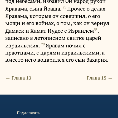
под небесами, избавил Он народ рукой
28
Яравама, сына Йоаша.
Прочее о делах
Яравама, которые он совершил, о его
мощи и его войнах, о том, как он вернул
✻
Дамаск и Хамат Иудее с Израилем
,
записано в летописном свитке царей
29
израильских.
Яравам почил с
праотцами, с царями израильскими, а
вместо него воцарился его сын Захария.
← Глава 13
Глава 15 →
Поддержать