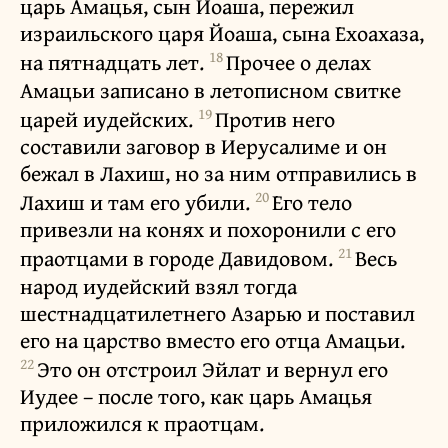
царь Амацья, сын Йоаша, пережил
израильского царя Йоаша, сына Ехоахаза,
18
на пятнадцать лет.
Прочее о делах
Амацьи записано в летописном свитке
19
царей иудейских.
Против него
составили заговор в Иерусалиме и он
бежал в Лахиш, но за ним отправились в
20
Лахиш и там его убили.
Его тело
привезли на конях и похоронили с его
21
праотцами в городе Давидовом.
Весь
народ иудейский взял тогда
шестнадцатилетнего Азарью и поставил
его на царство вместо его отца Амацьи.
22
Это он отстроил Эйлат и вернул его
Иудее – после того, как царь Амацья
приложился к праотцам.