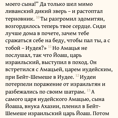
моего сына!” Да только шел мимо
ливанский дикий зверь – и растоптал
10
терновник.
Ты разгромил эдомитян,
возгордилось теперь твое сердце. Сиди
лучше дома в почете, зачем тебе
сражаться себе на беду, чтобы пал ты, а с
11
тобой – Иудея?»
Но Амацья не
послушал, так что Йоаш, царь
израильский, выступил в поход. Он
встретился с Амацьей, царем иудейским,
12
при Бейт-Шемеше в Иудее.
Иудеи
потерпели поражение от израильтян и
13
разбежались по своим шатрам.
А
самого царя иудейского Амацью, сына
Йоаша, внука Ахазии, пленил в Бейт-
Шемеше израильский царь Йоаш. Потом