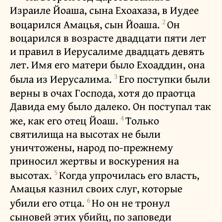
Израиле Йоаша, сына Ехоахаза, в Иудее
2
воцарился Амацья, сын Йоаша.
Он
воцарился в возрасте двадцати пяти лет
и правил в Иерусалиме двадцать девять
лет. Имя его матери было Ехоаддин, она
3
была из Иерусалима.
Его поступки были
верны в очах Господа, хотя до праотца
Давида ему было далеко. Он поступал так
4
же, как его отец Йоаш.
Только
святилища на высотах не были
уничтожены, народ по-прежнему
приносил жертвы и воскурения на
5
высотах.
Когда упрочилась его власть,
Амацья казнил своих слуг, которые
6
убили его отца.
Но он не тронул
сыновей этих убийц, по заповеди