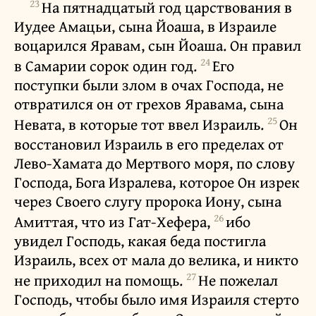
23
На пятнадцатый год царствования в
Иудее Амацьи, сына Йоаша, в Израиле
воцарился Яравам, сын Йоаша. Он правил
24
в Самарии сорок один год.
Его
поступки были злом в очах Господа, не
отвратился он от грехов Яравама, сына
25
Невата, в которые тот ввел Израиль.
Он
восстановил Израиль в его пределах от
Лево-Хамата до Мертвого моря, по слову
Господа, Бога Изралева, которое Он изрек
через Своего слугу пророка Иону, сына
26
Амиттая, что из Гат-Хефера,
ибо
увидел Господь, какая беда постигла
Израиль, всех от мала до велика, и никто
27
не приходил на помощь.
Не пожелал
Господь, чтобы было имя Израиля стерто