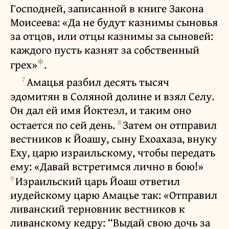
Господней, записанной в книге Закона
Моисеева: «Да не будут казнимы сыновья
за отцов, или отцы казнимы за сыновей:
каждого пусть казнят за собственный
✻
грех»
.
7
Амацья разбил десять тысяч
эдомитян в Соляной долине и взял Селу.
Он дал ей имя Йоктеэл, и таким оно
8
остается по сей день.
Затем он отправил
вестников к Йоашу, сыну Ехоахаза, внуку
Еху, царю израильскому, чтобы передать
ему: «Давай встретимся лично в бою!»
9
Израильский царь Йоаш ответил
иудейскому царю Амацье так: «Отправил
ливанский терновник вестников к
ливанскому кедру: “Выдай свою дочь за