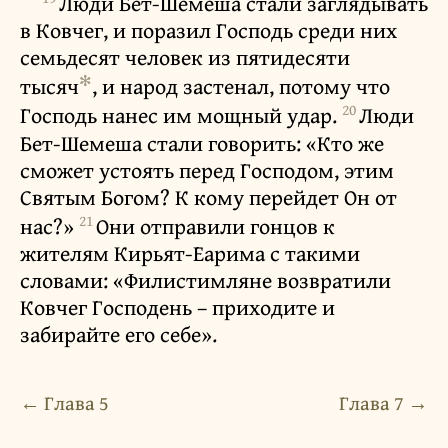
Люди Бет-Шемеша стали заглядывать
в Ковчег, и поразил Господь среди них
семьдесят человек из пятидесяти
✻
тысяч
, и народ застенал, потому что
20
Господь нанес им мощный удар.
Люди
Бет-Шемеша стали говорить: «Кто же
сможет устоять перед Господом, этим
Святым Богом? К кому перейдет Он от
21
нас?»
Они отправили гонцов к
жителям Кирьят-Еарима с такими
словами: «Филистимляне возвратили
Ковчег Господень – приходите и
забирайте его себе».
← Глава 5
Глава 7 →