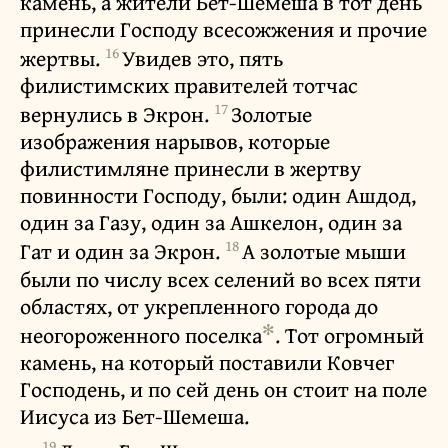
камень, а жители Бет-Шемеша в тот день
принесли Господу всесожжения и прочие
16
жертвы.
Увидев это, пять
филистимских правителей тотчас
17
вернулись в Экрон.
Золотые
изображения нарывов, которые
филистимляне принесли в жертву
повинности Господу, были: один Ашдод,
один за Газу, один за Ашкелон, один за
18
Гат и один за Экрон.
А золотые мыши
были по числу всех селений во всех пяти
областях, от укрепленного города до
✻
неогороженного поселка
. Тот огромный
камень, на который поставили Ковчег
Господень, и по сей день он стоит на поле
Иисуса из Бет-Шемеша.
19