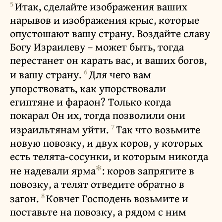
5
Итак, сделайте изображения ваших
нарывов и изображения крыс, которые
опустошают вашу страну. Воздайте славу
Богу Израилеву – может быть, тогда
перестанет он карать вас, и ваших богов,
6
и вашу страну.
Для чего вам
упорствовать, как упорствовали
египтяне и фараон? Только когда
покарал Он их, тогда позволили они
7
израильтянам уйти.
Так что возьмите
новую повозку, и двух коров, у которых
есть телята-сосунки, и которым никогда
✻
не надевали ярма
: коров запрягите в
повозку, а телят отведите обратно в
8
загон.
Ковчег Господень возьмите и
поставьте на повозку, а рядом с ним