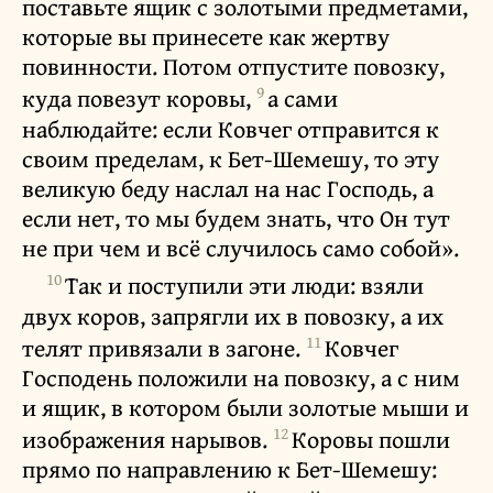
поставьте ящик с золотыми предметами,
которые вы принесете как жертву
повинности. Потом отпустите повозку,
9
куда повезут коровы,
а сами
наблюдайте: если Ковчег отправится к
своим пределам, к Бет-Шемешу, то эту
великую беду наслал на нас Господь, а
если нет, то мы будем знать, что Он тут
не при чем и всё случилось само собой».
10
Так и поступили эти люди: взяли
двух коров, запрягли их в повозку, а их
11
телят привязали в загоне.
Ковчег
Господень положили на повозку, а с ним
и ящик, в котором были золотые мыши и
12
изображения нарывов.
Коровы пошли
прямо по направлению к Бет-Шемешу: