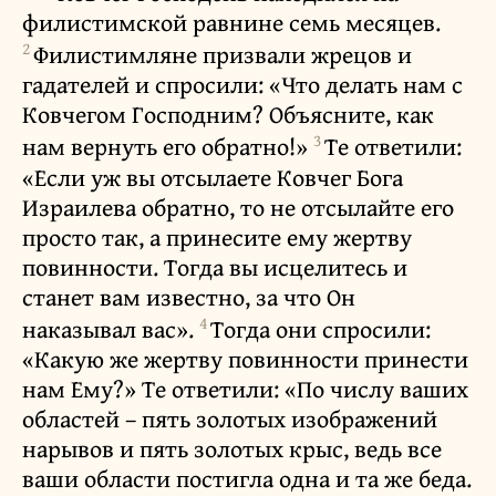
филистимской равнине семь месяцев.
2
Филистимляне призвали жрецов и
гадателей и спросили: «Что делать нам с
Ковчегом Господним? Объясните, как
3
нам вернуть его обратно!»
Те ответили:
«Если уж вы отсылаете Ковчег Бога
Израилева обратно, то не отсылайте его
просто так, а принесите ему жертву
повинности. Тогда вы исцелитесь и
станет вам известно, за что Он
4
наказывал вас».
Тогда они спросили:
«Какую же жертву повинности принести
нам Ему?» Те ответили: «По числу ваших
областей – пять золотых изображений
нарывов и пять золотых крыс, ведь все
ваши области постигла одна и та же беда.