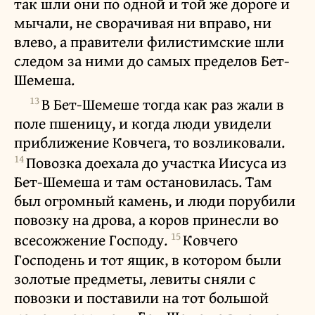
так шли они по одной и той же дороге и
мычали, не сворачивая ни вправо, ни
влево, а правители филистимские шли
следом за ними до самых пределов Бет-
Шемеша.
13
В Бет-Шемеше тогда как раз жали в
поле пшеницу, и когда люди увидели
приближение Ковчега, то возликовали.
14
Повозка доехала до участка Иисуса из
Бет-Шемеша и там остановилась. Там
был огромный камень, и люди порубили
повозку на дрова, а коров принесли во
15
всесожжение Господу.
Ковчего
Господень и тот ящик, в котором были
золотые предметы, левиты сняли с
повозки и поставили на тот большой