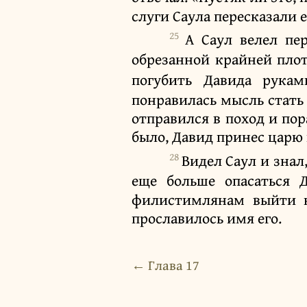
слуги Саула пересказали е
25
А Саул велел пе
обрезанной крайней пло
погубить Давида рука
понравилась мысль стать
отправился в поход и по
было, Давид принес царю к
28
Видел Саул и знал
еще больше опасаться 
филистимлянам выйти на
прославилось имя его.
← Глава 17