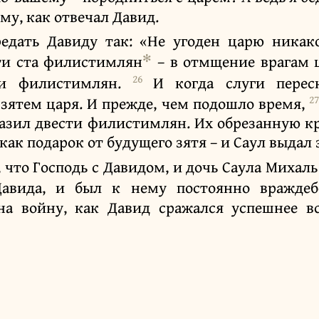
му, как отвечал Давид.
редать Давиду так: «Не угоден царю никак
✻
ти ста филистимлян
– в отмщение врагам ц
26
ми филистимлян.
И когда слуги перес
2
 зятем царя. И прежде, чем подошло время,
разил двести филистимлян. Их обрезанную к
ак подарок от будущего зятя – и Саул выдал з
, что Господь с Давидом, и дочь Саула Михаль
Давида, и был к нему постоянно вражде
 войну, как Давид сражался успешнее вс