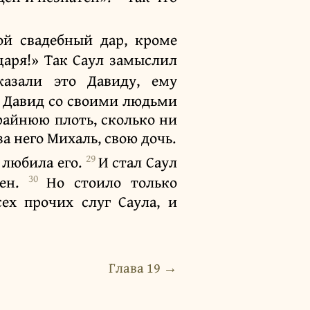
ой свадебный дар, кроме
аря!» Так Саул замыслил
казали это Давиду, ему
7
Давид со своими людьми
райнюю плоть, сколько ни
а него Михаль, свою дочь.
29
 любила его.
И стал Саул
30
бен.
Но стоило только
ех прочих слуг Саула, и
Глава 19 →