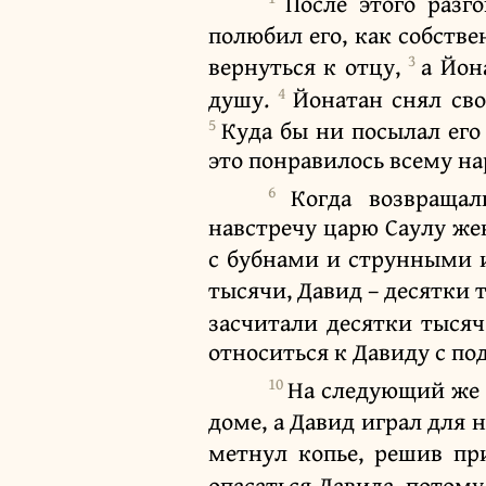
После этого разг
полюбил его, как собств
3
вернуться к отцу,
а Йон
4
душу.
Йонатан снял сво
5
Куда бы ни посылал его 
это понравилось всему нар
6
Когда возвраща
навстречу царю Саулу же
с бубнами и струнными
тысячи, Давид – десятки 
засчитали десятки тысяч
относиться к Давиду с под
10
На следующий же д
доме, а Давид играл для н
метнул копье, решив пр
опасаться Давида, потому