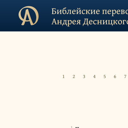
Библейские перев
Андрея Десницког
1
2
3
4
5
6
7
1