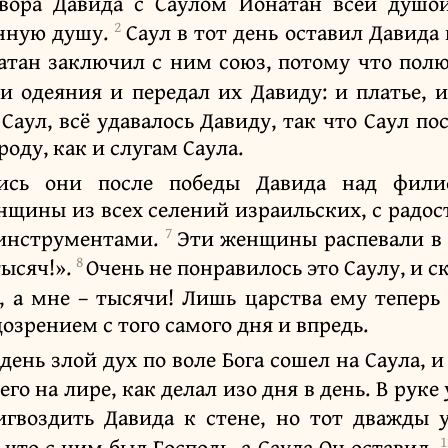
овора Давида с Саулом Йонатан всей душо
2
енную душу.
Саул в тот день оставил Давида 
атан заключил с ним союз, потому что полю
и одеяния и передал их Давиду: и платье, и
Саул, всё удавалось Давиду, так что Саул по
оду, как и слугам Саула.
лись они после победы Давида над фили
нщины из всех селений израильских, с радо
7
 инструментами.
Эти женщины распевали в 
8
тысяч!».
Очень не понравилось это Саулу, и с
, а мне – тысячи! Лишь царства ему теперь
озрением с того самого дня и впредь.
ень злой дух по воле Бога сошел на Саула, и
его на лире, как делал изо дня в день. В руке
игвоздить Давида к стене, но тот дважды 
 что с ним был Господь, а Саула Он оставил.