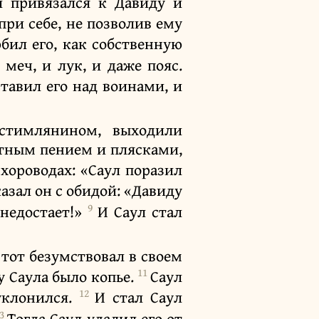
й привязался к Давиду и
при себе, не позволив ему
бил его, как собственную
 меч, и лук, и даже пояс.
ставил его над воинами, и
стимлянином, выходили
стным пением и плясками,
хороводах: «Саул поразил
казал он с обидой: «Давиду
9
 недостает!»
И Саул стал
 тот безумствовал в своем
11
 у Саула было копье.
Саул
12
уклонился.
И стал Саул
13
Тогда Саул удалил его от