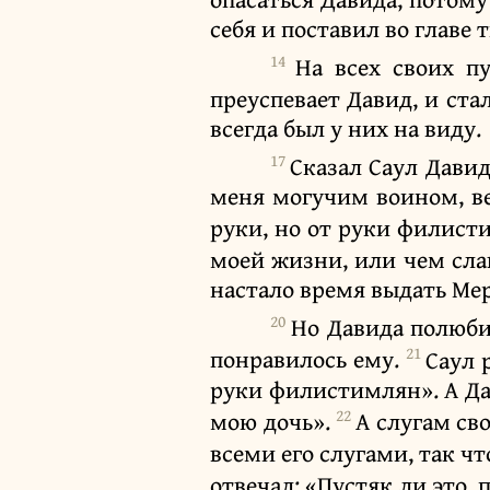
себя и поставил во главе 
14
На всех своих п
преуспевает Давид, и стал
всегда был у них на виду.
17
Сказал Саул Давид
меня могучим воином, ве
руки, но от руки филист
моей жизни, или чем сла
настало время выдать Мер
20
Но Давида полюбил
21
понравилось ему.
Саул 
руки филистимлян». А Дав
22
мою дочь».
А слугам св
всеми его слугами, так чт
отвечал: «Пустяк ли это, 