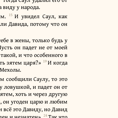
а виду у народа.
15
им.
И увидел Саул, как
ли Давида, потому что он
ебе в жены, только будь у
усть он падет не от моей
 такой, и что особенного в
19
ать зятем царя?»
И когда
 Мехолы.
ом сообщили Саулу, то это
у ловушкой, и падет он от
ятем, хоть и через другую
л, он угоден царю и любим
 всё это Давиду, но Давид
24
еден и незнатен».
Так что