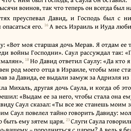
тысячи воинов, так что теперь он всегда был н
утях преуспевал Давид, и Господь был с н
16
 опасаться его.
А весь Израиль и Иуда люби
у: «Вот моя старшая дочь Мерав. Я отдам ее т
ди войны Господни». Саул рассуждал так: «П
18
ималян».
Но Давид ответил Саулу: «Да кто я
вен род моего отца в Израиле, чтобы мне ст
ав за Давида, ее выдали замуж за Адриэля из
а Михаль, другая дочь Саула, и когда об эт
решил: «Выдам ее за него, чтобы стала она ем
иду Саул сказал: «Ты все же станешь моим з
оим Саул повелел тайно говорить Давиду: мо
23
о быть ему зятем царя.
Слуги Саула говорили
по-вашему – породниться с царем? А ведь я б