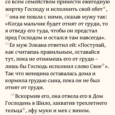
со всем семейством принести ежегодную
✻
жертву Господу и исполнить свой обет
,
22
она не пошла с ними, сказав мужу так:
«Когда мальчик будет отнят от груди, то
я отведу его туда, чтобы он предстал
пред Господом и остался там навсегда».
23
Ее муж Элкана ответил ей: «Поступай,
как считаешь правильным, оставайся
тут, пока не отнимешь его от груди –
✻
лишь бы Господь исполнил слово Свое
».
Так что женщина оставалась дома и
кормила грудью сына, пока он не был
отнят от груди.
24
Вскормив его, она отвела его в Дом
Господень в Шило, захватив трехлетнего
✻
тельца
, эфу муки и мех с вином.