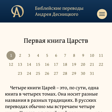
Библейские переводы
Андрея Десницкого
Первая книга Царств
1
2
3
4
5
6
7
8
9
10
11
12
13
14
15
16
17
18
19
20
21
22
23
24
25
26
27
28
29
30
31
Четыре книги Царей – это, по сути, одна
книга в четырех томах. Она носит разные
названия в разных традициях. В русских
переводах обычно мы встречаем четыре