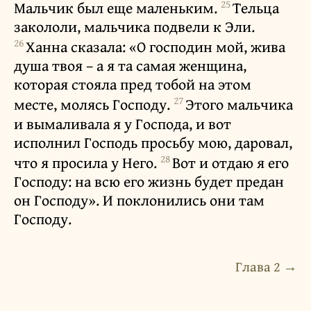
25
Мальчик был еще маленьким.
Тельца
закололи, мальчика подвели к Эли.
26
Ханна сказала: «О господин мой, жива
душа твоя – а я та самая женщина,
которая стояла пред тобой на этом
27
месте, молясь Господу.
Этого мальчика
и вымаливала я у Господа, и вот
исполнил Господь просьбу мою, даровал,
28
что я просила у Него.
Вот и отдаю я его
Господу: на всю его жизнь будет предан
он Господу». И поклонились они там
Господу.
Глава 2 →