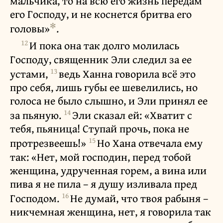
мальчика, то на всю его жизнь передам
его Господу, и не коснется бритва его
✻
головы»
.
12
И пока она так долго молилась
Господу, священник Эли следил за ее
13
устами,
ведь Ханна говорила всё это
про себя, лишь губы ее шевелились, но
голоса не было слышно, и Эли принял ее
14
за пьяную.
Эли сказал ей: «Хватит с
тебя, пьяница! Ступай прочь, пока не
15
протрезвеешь!»
Но Хана отвечала ему
так: «Нет, мой господин, перед тобой
женщина, удрученная горем, а вина или
пива я не пила – я душу изливала пред
16
Господом.
Не думай, что твоя рабыня –
никчемная женщина, нет, я говорила так