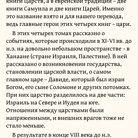
книги Царств, а в еврейской традиции – две
книги Самуила и две книги Царей. Именно
это название взято и для нашего перевода,
ведь главные герои этих четырех книг – цари.
В этих четырех томах рассказно о
событиях, которые происходили в XI-VI вв. до
н.э. на довольно небольшом пространстве – в
Ханаане (стране Израиля, Палестине). В ней
рассказано о возникновении государства,
становлении царской власти, о самом
главном царе – Давиде, который был изран
Богом, его сыне Соломоне и других потомках.
При них царство разделилось на две части:
Израиль на Севере и Иудея на юге.
Отношения между царствами были
напряженными, и внешних врагов тоже не
стало меньше.
В результате в конце VIII века до н.э.