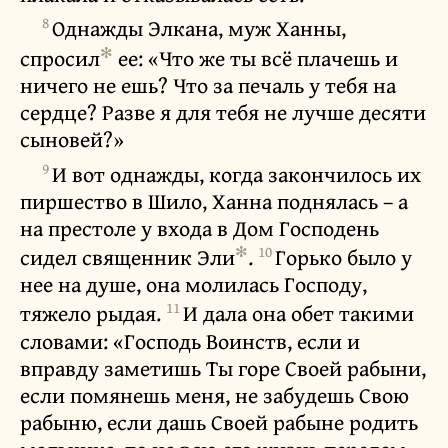
8
Однажды Элкана, муж Ханны,
✻
спросил
ее: «Что же ты всё плачешь и
ничего не ешь? Что за печаль у тебя на
сердце? Разве я для тебя не лучше десяти
сыновей?»
9
И вот однажды, когда закончилось их
пиршество в Шило, Ханна поднялась – а
на престоле у входа в Дом Господень
✻
10
сидел священник Эли
.
Горько было у
нее на душе, она молилась Господу,
11
тяжело рыдая.
И дала она обет такими
словами: «Господь Воинств, если и
вправду заметишь Ты горе Своей рабыни,
если помянешь меня, не забудешь Свою
рабыню, если дашь Своей рабыне родить