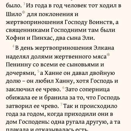
3
было.
Из года в год человек тот ходил в
✻
Шило
для поклонения и
жертвоприношения Господу Воинств, а
священниками Господними там были
Хофни и Пинхас, два сына Эли.
4
В день жертвоприношения Элкана
✻
наделял долями жертвенного мяса
Пенинну со всеми ее сыновьями и
5
дочерями,
а Ханне он давал двойную
долю – он любил Ханну, хотя Господь и
6
заключил ее чрево.
Зато соперница
обижала ее и бранила за то, что Господь
7
затворил ее чрево.
Так и происходило
года за годом, когда приходили они в
дом Господень: одна ругала другую, а та
плакала и отказывалась есть.