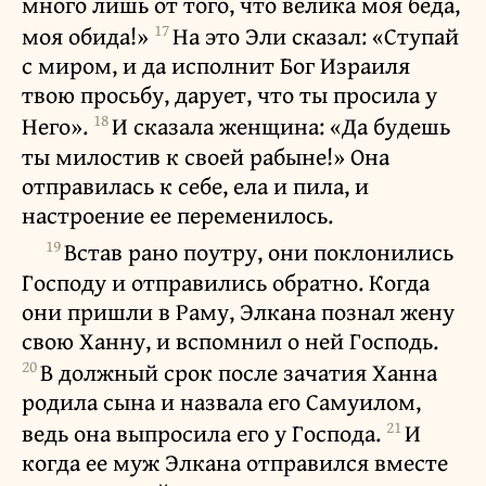
много лишь от того, что велика моя беда,
17
моя обида!»
На это Эли сказал: «Ступай
с миром, и да исполнит Бог Израиля
твою просьбу, дарует, что ты просила у
18
Него».
И сказала женщина: «Да будешь
ты милостив к своей рабыне!» Она
отправилась к себе, ела и пила, и
настроение ее переменилось.
19
Встав рано поутру, они поклонились
Господу и отправились обратно. Когда
они пришли в Раму, Элкана познал жену
свою Ханну, и вспомнил о ней Господь.
20
В должный срок после зачатия Ханна
родила сына и назвала его Самуилом,
21
ведь она выпросила его у Господа.
И
когда ее муж Элкана отправился вместе