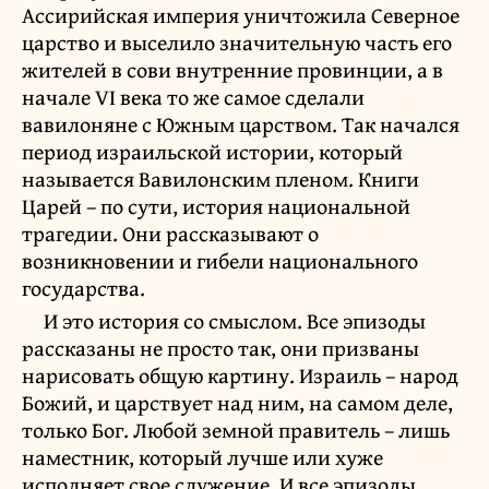
Ассирийская империя уничтожила Северное
царство и выселило значительную часть его
жителей в сови внутренние провинции, а в
начале VI века то же самое сделали
вавилоняне с Южным царством. Так начался
период израильской истории, который
называется Вавилонским пленом. Книги
Царей – по сути, история национальной
трагедии. Они рассказывают о
возникновении и гибели национального
государства.
И это история со смыслом. Все эпизоды
рассказаны не просто так, они призваны
нарисовать общую картину. Израиль – народ
Божий, и царствует над ним, на самом деле,
только Бог. Любой земной правитель – лишь
наместник, который лучше или хуже
исполняет свое служение. И все эпизоды