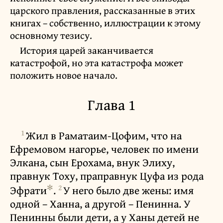
царского правления, рассказанные в этих
книгах – собственно, иллюстрации к этому
основному тезису.
История царей заканчивается
катастрофой, но эта катастрофа может
положить новое начало.
Глава 1
1
Жил в Раматаим-Цофим, что на
Ефремовом нагорье, человек по имени
Элкана, сын Ерохама, внук Элиху,
правнук Тоху, праправнук Цуфа из рода
✻
2
Эфрати
.
У него было две жены: имя
одной – Ханна, а другой – Пенинна. У
Пенинны были дети, а у Ханы детей не