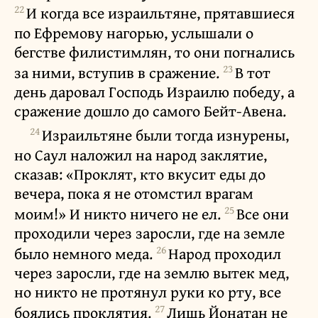
22
И когда все израильтяне, прятавшиеся
по Ефремову нагорью, услышали о
бегстве филистимлян, то они погнались
23
за ними, вступив в сражение.
В тот
день даровал Господь Израилю победу, а
сражение дошло до самого Бейт-Авена.
24
Израильтяне были тогда изнурены,
но Саул наложил на народ заклятие,
сказав: «Проклят, кто вкусит еды до
вечера, пока я не отомстил врагам
25
моим!» И никто ничего не ел.
Все они
проходили через заросли, где на земле
26
было немного меда.
Народ проходил
через заросли, где на землю вытек мед,
но никто не протянул руки ко рту, все
27
боялись проклятия.
Лишь Йонатан не