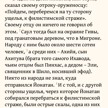
сказал своему отроку-оруженосцу:
«Пойдем, переберемся на ту сторону
ущелья, к филистимской страже».
Своему отцу он ничего не говорил об
2
этом.
Саул тогда был на окраине Гивы,
под гранатовым деревом, что в Мигроне.
Народу с ним было около шести сотен
3
человек,
а среди них – Ахийя, сын
Ахитува (брата того самого Ихавода,
чьим отцом был Пинхас, а дедом – Эли,
священник в Шило, носивший эфод).
Никто из народа не знал, куда
4
отправился Йонатан.
И с той, и с другой
стороны ущелья, через которое Йонатан
собирался перебраться к филистимской
страже, были острые скалы, одна из них