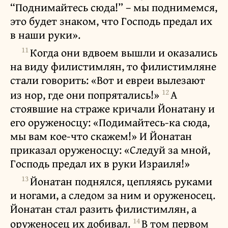
“Поднимайтесь сюда!” – мы поднимемся,
это будет знаком, что Господь предал их
в наши руки».
11
Когда они вдвоем вышли и оказались
на виду филистимлян, то филистимляне
стали говорить: «Вот и евреи вылезают
12
из нор, где они попрятались!»
А
стоявшие на страже кричали Йонатану и
его оруженосцу: «Подимайтесь-ка сюда,
мы вам кое-что скажем!» И Йонатан
приказал оруженосцу: «Следуй за мной,
Господь предал их в руки Израиля!»
13
Йонатан поднялся, цепляясь руками
и ногами, а следом за ним и оруженосец.
Йонатан стал разить филистимлян, а
14
оруженосец их добивал.
В том первом