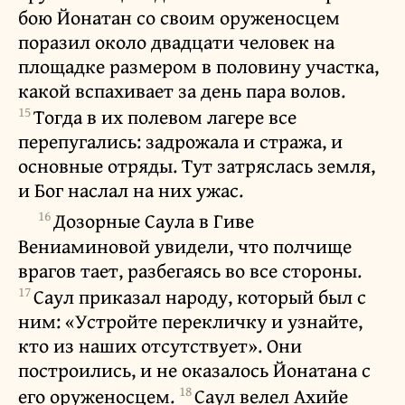
бою Йонатан со своим оруженосцем
поразил около двадцати человек на
площадке размером в половину участка,
какой вспахивает за день пара волов.
15
Тогда в их полевом лагере все
перепугались: задрожала и стража, и
основные отряды. Тут затряслась земля,
и Бог наслал на них ужас.
16
Дозорные Саула в Гиве
Вениаминовой увидели, что полчище
врагов тает, разбегаясь во все стороны.
17
Саул приказал народу, который был с
ним: «Устройте перекличку и узнайте,
кто из наших отсутствует». Они
построились, и не оказалось Йонатана с
18
его оруженосцем.
Саул велел Ахийе