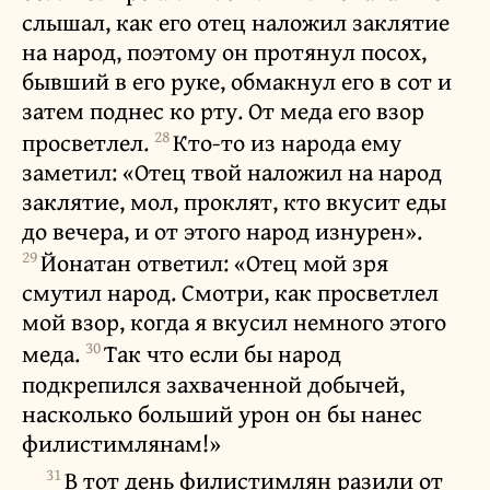
слышал, как его отец наложил заклятие
на народ, поэтому он протянул посох,
бывший в его руке, обмакнул его в сот и
затем поднес ко рту. От меда его взор
28
просветлел.
Кто-то из народа ему
заметил: «Отец твой наложил на народ
заклятие, мол, проклят, кто вкусит еды
до вечера, и от этого народ изнурен».
29
Йонатан ответил: «Отец мой зря
смутил народ. Смотри, как просветлел
мой взор, когда я вкусил немного этого
30
меда.
Так что если бы народ
подкрепился захваченной добычей,
насколько больший урон он бы нанес
филистимлянам!»
31
В тот день филистимлян разили от