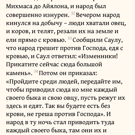
Михмаса до Айялона, и народ был
32
совершенно изнурен.
Вечером народ
кинулся на добычу – люди хватали овец,
и коров, и телят, резали их на земле и
33
ели прямо с кровью.
Сообщили Саулу,
что народ грешит против Господа, едя с
кровью, и Саул ответил: «Изменники!
Прикатите сейчас сюда большой
34
камень».
Потом он приказал:
«Пройдите среди людей, передайте им,
чтобы приводил сюда ко мне каждый
своего быка и свою овцу, пусть режут их
здесь и едят. Так вы будете есть без
крови, не греша против Господа». И
народ в ту ночь стал приводить туда
каждый своего быка, там они их и