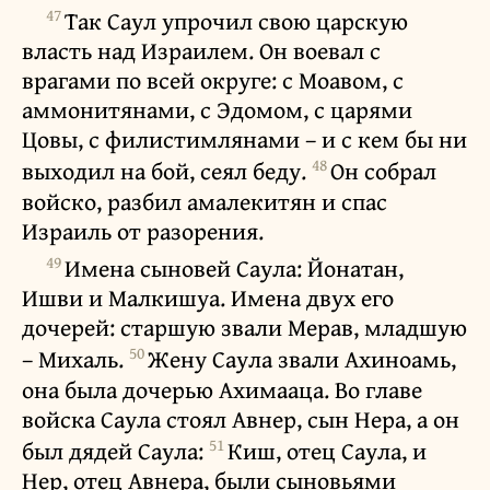
47
Так Саул упрочил свою царскую
власть над Израилем. Он воевал с
врагами по всей округе: с Моавом, с
аммонитянами, с Эдомом, с царями
Цовы, с филистимлянами – и с кем бы ни
48
выходил на бой, сеял беду.
Он собрал
войско, разбил амалекитян и спас
Израиль от разорения.
49
Имена сыновей Саула: Йонатан,
Ишви и Малкишуа. Имена двух его
дочерей: старшую звали Мерав, младшую
50
– Михаль.
Жену Саула звали Ахиноамь,
она была дочерью Ахимааца. Во главе
войска Саула стоял Авнер, сын Нера, а он
51
был дядей Саула:
Киш, отец Саула, и
Нер, отец Авнера, были сыновьями