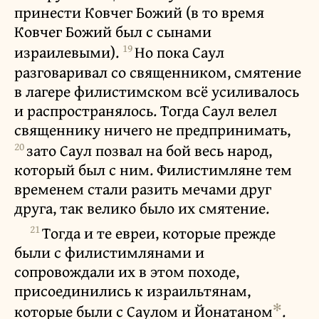
принести Ковчег Божий (в то время
Ковчег Божий был с сынами
19
израилевыми).
Но пока Саул
разговаривал со священником, смятение
в лагере филистимском всё усиливалось
и распространялось. Тогда Саул велел
священнику ничего не предпринимать,
20
зато Саул позвал на бой весь народ,
который был с ним. Филистимляне тем
временем стали разить мечами друг
друга, так велико было их смятение.
21
Тогда и те евреи, которые прежде
были с филистимлянами и
сопровождали их в этом походе,
присоединились к израильтянам,
✻
которые были с Саулом и Йонатаном
.