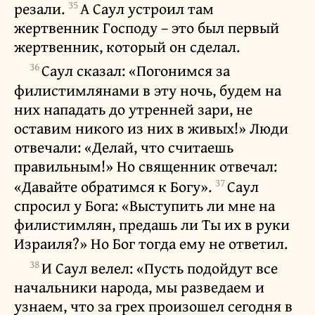
35
резали.
А Саул устроил там
жертвенник Господу – это был первый
жертвенник, который он сделал.
36
Саул сказал: «Погонимся за
филистимлянами в эту ночь, будем на
них нападать до утренней зари, не
оставим никого из них в живых!» Люди
отвечали: «Делай, что считаешь
правильным!» Но священник отвечал:
37
«Давайте обратимся к Богу».
Саул
спросил у Бога: «Выступить ли мне на
филистимлян, предашь ли Ты их в руки
Израиля?» Но Бог тогда ему не ответил.
38
И Саул велел: «Пусть подойдут все
начальники народа, мы разведаем и
узнаем, что за грех произошел сегодня в