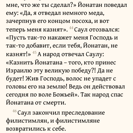
мне, что же ты сделал?» Йонатан поведал
ему: «Да, я отведал немного меда,
зачерпнув его концом посоха, и вот
44
теперь меня казнят».
Саул отозвался:
«Пусть так-то накажет меня Господь и
так-то добавит, если тебя, Йонатан, не
45
казнят!»
А народ отвечал Саулу:
«Казнить Йонатана – того, кто принес
Израилю эту великую победу?! Да не
будет! Жив Господь, волос не упадет с
головы его на землю! Ведь он действовал
сегодня по воле Божьей». Так народ спас
Йонатана от смерти.
46
Саул закончил преследование
филистимлян, и филистимляне
возвратились к себе.