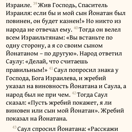
39
Израиле.
Жив Господь, Спаситель
Израиля: если бы и мой сын Йонатан был
повинен, он будет казнен!» Но никто из
40
народа не отвечал ему.
Тогда он велел
всем Израильтянам: «Вы встаньте по
одну сторону, а я со своим сыном
Йонатаном – по другую». Народ ответил
Саулу: «Делай, что считаешь
41
правильным!»
Саул попросил знака у
Господа, Бога Израилева, и жребий
указал на виновность Йонатана и Саула, а
42
народ был не при чем.
Тогда Саул
сказал: «Пусть жребий покажет, я ли
виновен или сын мой Йонатан». Жребий
показал на Йонатана.
43
Саул спросил Йонатана: «Расскажи