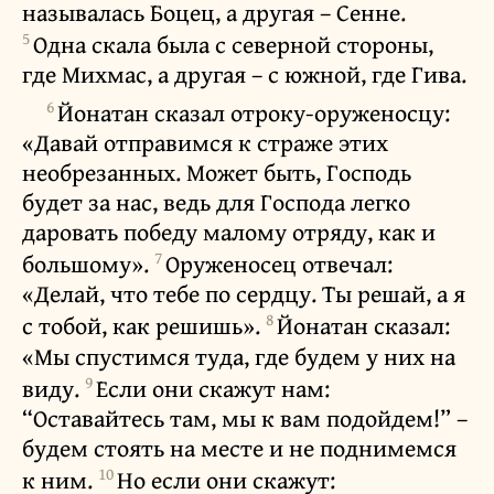
называлась Боцец, а другая – Сенне.
5
Одна скала была с северной стороны,
где Михмас, а другая – с южной, где Гива.
6
Йонатан сказал отроку-оруженосцу:
«Давай отправимся к страже этих
необрезанных. Может быть, Господь
будет за нас, ведь для Господа легко
даровать победу малому отряду, как и
7
большому».
Оруженосец отвечал:
«Делай, что тебе по сердцу. Ты решай, а я
8
с тобой, как решишь».
Йонатан сказал:
«Мы спустимся туда, где будем у них на
9
виду.
Если они скажут нам:
“Оставайтесь там, мы к вам подойдем!” –
будем стоять на месте и не поднимемся
10
к ним.
Но если они скажут: