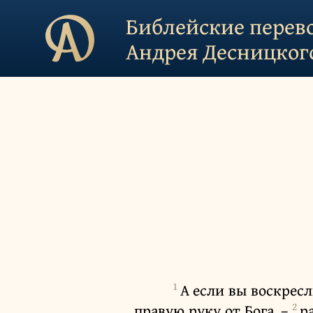
Библейские перев
Андрея Десницког
1
А если вы воскресл
2
правую руку от Бога, –
р