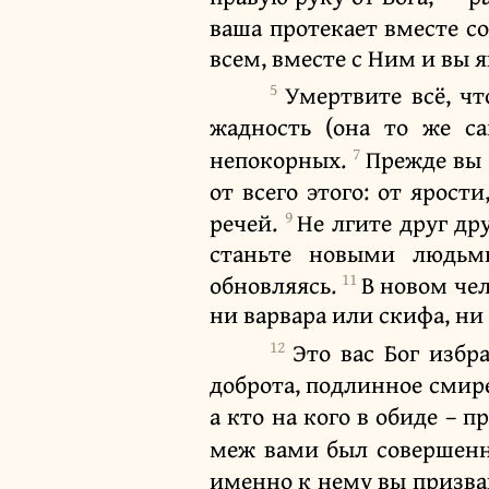
ваша протекает вместе со
всем, вместе с Ним и вы я
5
Умертвите всё, чт
жадность (она то же с
7
непокорных.
Прежде вы 
от всего этого: от ярост
9
речей.
Не лгите друг др
станьте новыми людьми
11
обновляясь.
В новом чел
ни варвара или скифа, ни 
12
Это вас Бог избр
доброта, подлинное смире
а кто на кого в обиде – п
меж вами был совершен
именно к нему вы призван