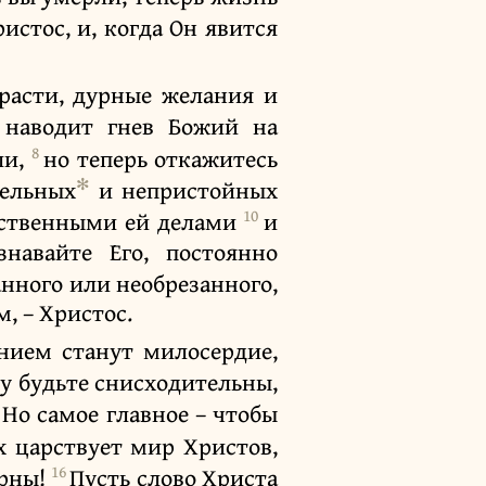
истос, и, когда Он явится
страсти, дурные желания и
 наводит гнев Божий на
8
ли,
но теперь откажитесь
✻
тельных
и непристойных
10
ойственными ей делами
и
навайте Его, постоянно
анного или необрезанного,
м, – Христос.
янием станут милосердие,
гу будьте снисходительны,
4
Но самое главное – чтобы
х царствует мир Христов,
16
арны!
Пусть слово Христа