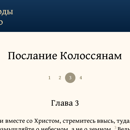
оды
о
Послание Колоссянам
1
2
3
4
Глава 3
и вместе со Христом, стремитесь ввысь, туда,
3
азмышляйте о небесном, а не о земном.
Ведь