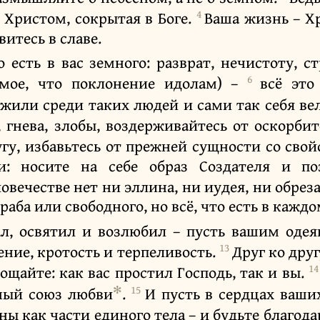
4
 Христом, сокрытая в Боге.
Ваша жизнь – Хр
витесь в славе.
о есть в вас земного: разврат, нечистоту, 
6
амое, что поклонение идолам) –
всё это
жили среди таких людей и сами так себя ве
и, гнева, злобы, воздерживайтесь от оскорби
угу, избавьтесь от прежней сущности со св
: носите на себе образ Создателя и поз
овечестве нет ни эллина, ни иудея, ни обрез
раба или свободного, но всё, что есть в каждо
ал, освятил и возлюбил – пусть вашим оде
13
ние, кротость и терпеливость.
Друг ко дру
1
рощайте: как вас простил Господь, так и вы.
✻
15
ный союз любви
.
И пусть в сердцах ваши
ы как части единого тела – и будьте благод