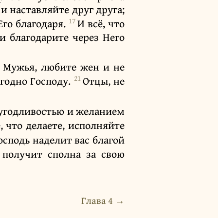
 и наставляйте друг друга;
17
Его благодаря.
И всё, что
и благодарите через Него
9
Мужья, любите жен и не
21
угодно Господу.
Отцы, не
й угодливостью и желанием
, что делаете, исполняйте
осподь наделит вас благой
, получит сполна за свою
Глава 4 →