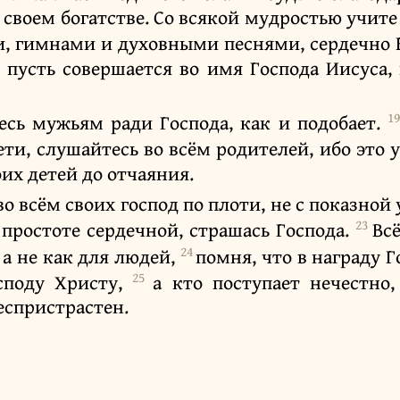
 своем богатстве. Со всякой мудростью учите
и, гимнами и духовными песнями, сердечно 
 пусть совершается во имя Господа Иисуса, 
1
сь мужьям ради Господа, как и подобает.
ети, слушайтесь во всём родителей, ибо это 
их детей до отчаяния.
во всём своих господ по плоти, не с показно
23
 простоте сердечной, страшась Господа.
Всё
24
 а не как для людей,
помня, что в награду Г
25
споду Христу,
а кто поступает нечестно
беспристрастен.