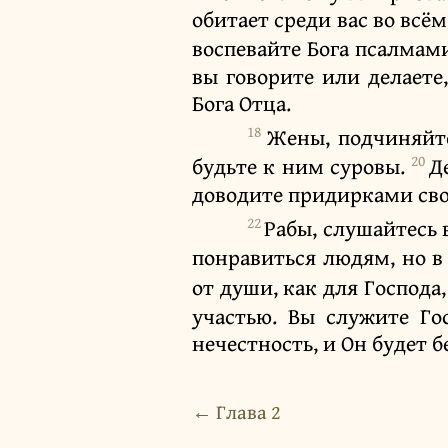
обитает среди вас во всём
воспевайте Бога псалмам
вы говорите или делаете,
Бога Отца.
18
Жены, подчиняйте
20
будьте к ним суровы.
Д
доводите придирками сво
22
Рабы, слушайтесь 
понравиться людям, но в
от души, как для Господа,
участью. Вы служите Го
нечестность, и Он будет 
← Глава 2