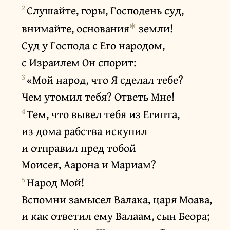
2
Слушайте, горы, Господень суд,
✻
внимайте, основания
земли!
Суд у Господа с Его народом,
с Израилем Он спорит:
3
«Мой народ, что Я сделал тебе?
Чем утомил тебя? Ответь Мне!
4
Тем, что вывел тебя из Египта,
из дома рабства искупил
и отправил пред тобой
Моисея, Аарона и Мариам?
5
Народ Мой!
Вспомни замысел Валака, царя Моава,
и как ответил ему Валаам, сын Беора;