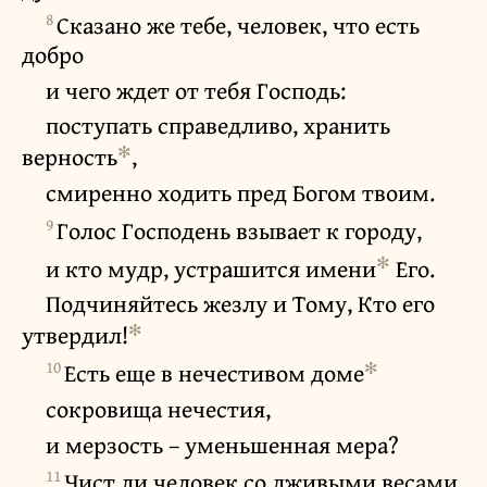
8
Сказано же тебе, человек, что есть
добро
и чего ждет от тебя Господь:
поступать справедливо, хранить
✻
верность
,
смиренно ходить пред Богом твоим.
9
Голос Господень взывает к городу,
✻
и кто мудр, устрашится имени
Его.
Подчиняйтесь жезлу и Тому, Кто его
✻
утвердил!
10
✻
Есть еще в нечестивом доме
сокровища нечестия,
и мерзость – уменьшенная мера?
11
Чист ли человек со лживыми весами,