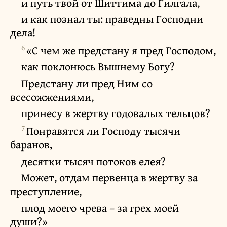
и путь твой от Шиттима до Гилгала,
и как познал ты: праведны Господни
дела!
6
«С чем же предстану я пред Господом,
как поклонюсь Вышнему Богу?
Предстану ли пред Ним со
всесожжениями,
принесу в жертву годовалых тельцов?
7
Понравятся ли Господу тысячи
баранов,
десятки тысяч потоков елея?
Может, отдам первенца в жертву за
преступление,
плод моего чрева – за грех моей
души?»