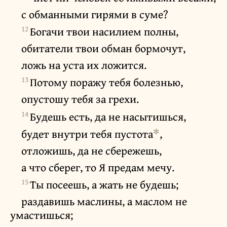
с обманными гирями в суме?
12
Богачи твои насилием полны,
обитатели твои обман бормочут,
ложь на уста их ложится.
13
Потому поражу тебя болезнью,
опустошу тебя за грехи.
14
Будешь есть, да не насытишься,
✻
будет внутри тебя пустота
,
отложишь, да не сбережешь,
а что сберег, то Я предам мечу.
15
Ты посеешь, а жать не будешь;
раздавишь маслины, а маслом не
умастишься;