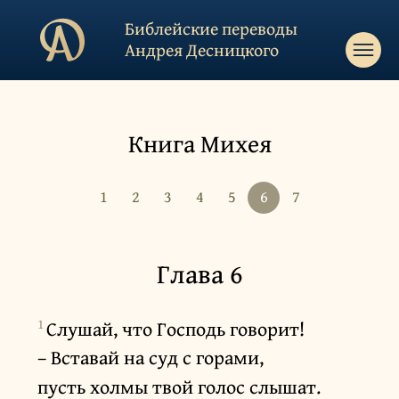
Библейские переводы
Андрея Десницкого
Книга Михея
1
2
3
4
5
6
7
Глава 6
1
Слушай, что Господь говорит!
– Вставай на суд с горами,
пусть холмы твой голос слышат.