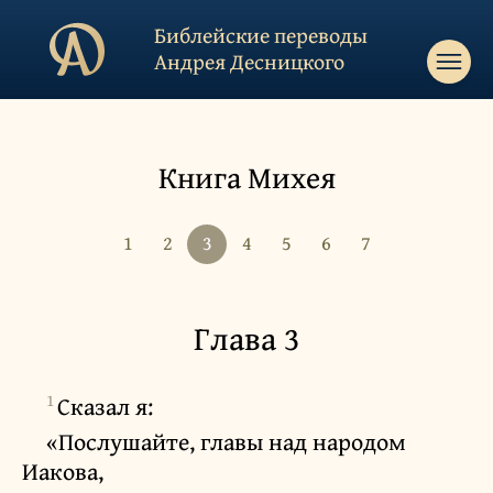
Библейские переводы
Андрея Десницкого
Книга Михея
1
2
3
4
5
6
7
Глава 3
1
Сказал я:
«Послушайте, главы над народом
Иакова,