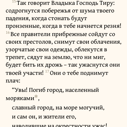
15
Так говорит Владыка Господь Тиру:
содрогнутся побережья от шума твоего
падения, когда стонать будут
пронзенные, когда в тебе начнется резня!
16
Все правители прибрежные сойдут со
своих престолов, снимут свои облачения,
узорчатые свои одежды, облекутся в
трепет, сядут на землю, что ни миг,
будет бить их дрожь – так ужаснутся они
17
твоей участи!
Они о тебе поднимут
плач:
“Увы! Погиб город, населенный
✻
моряками
,
славный город, на море могучий,
и сам он, и жители его,
наводившие на окрестности ужас!