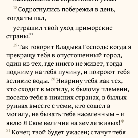
18
Содрогнулись побережья в день,
когда ты пал,
устрашил твой уход приморские
страны!”
19
Так говорит Владыка Господь: когда я
превращу тебя в опустошенный город,
один из тех, где никто не живет, тогда
подниму на тебя пучину, и покроют тебя
20
великие воды.
Низрину тебя как тех,
кто сходит в могилу, к былому племени,
поселю тебя в нижних странах, в былых
руинах вместе с теми, кто сошел в
могилу, не бывать тебе населенным – и
✻
явлю Я Свое величие на земле живых!
21
Конец твой будет ужасен; станут тебя