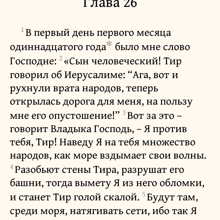
Глава 26
1
В первый день первого месяца
✻
одиннадцатого года
было мне слово
2
Господне:
«Сын человеческий! Тир
говорил об Иерусалиме: “Ага, вот и
рухнули врата народов, теперь
открылась дорога для меня, на пользу
3
мне его опустошение!”
Вот за это –
говорит Владыка Господь, – Я против
тебя, Тир! Наведу Я на тебя множество
народов, как море вздымает свои волны.
4
Разобьют стены Тира, разрушат его
башни, тогда вымету Я из него обломки,
5
и станет Тир голой скалой.
Будут там,
среди моря, натягивать сети, ибо так Я