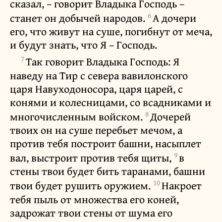
сказал, – говорит Владыка Господь –
6
станет он добычей народов.
А дочери
его, что живут на суше, погибнут от меча,
и будут знать, что Я – Господь.
7
Так говорит Владыка Господь: Я
наведу на Тир с севера вавилонского
царя Навуходоносора, царя царей, с
конями и колесницами, со всадниками и
8
многочисленным войском.
Дочерей
твоих он на суше перебьет мечом, а
против тебя построит башни, насыплет
9
вал, выстроит против тебя щиты,
в
стены твои будет бить таранами, башни
10
твои будет рушить оружием.
Накроет
тебя пыль от множества его коней,
задрожат твои стены от шума его