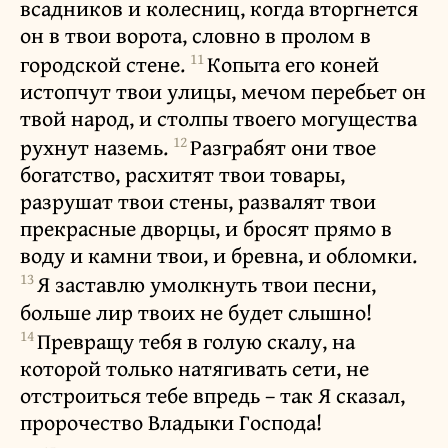
всадников и колесниц, когда вторгнется
он в твои ворота, словно в пролом в
11
городской стене.
Копыта его коней
истопчут твои улицы, мечом перебьет он
твой народ, и столпы твоего могущества
12
рухнут наземь.
Разграбят они твое
богатство, расхитят твои товары,
разрушат твои стены, развалят твои
прекрасные дворцы, и бросят прямо в
воду и камни твои, и бревна, и обломки.
13
Я заставлю умолкнуть твои песни,
больше лир твоих не будет слышно!
14
Превращу тебя в голую скалу, на
которой только натягивать сети, не
отстроиться тебе впредь – так Я сказал,
пророчество Владыки Господа!