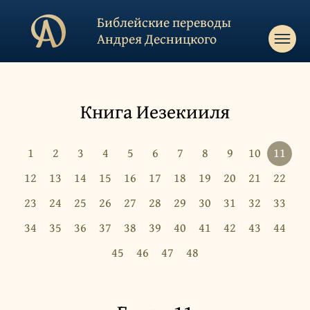
Библейские переводы
Андрея Десницкого
Книга Иезекииля
1
2
3
4
5
6
7
8
9
10
11
12
13
14
15
16
17
18
19
20
21
22
23
24
25
26
27
28
29
30
31
32
33
34
35
36
37
38
39
40
41
42
43
44
45
46
47
48