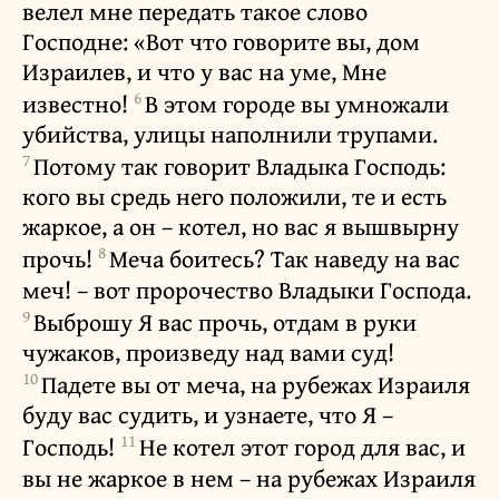
велел мне передать такое слово
Господне: «Вот что говорите вы, дом
Израилев, и что у вас на уме, Мне
6
известно!
В этом городе вы умножали
убийства, улицы наполнили трупами.
7
Потому так говорит Владыка Господь:
кого вы средь него положили, те и есть
жаркое, а он – котел, но вас я вышвырну
8
прочь!
Меча боитесь? Так наведу на вас
меч! – вот пророчество Владыки Господа.
9
Выброшу Я вас прочь, отдам в руки
чужаков, произведу над вами суд!
10
Падете вы от меча, на рубежах Израиля
буду вас судить, и узнаете, что Я –
11
Господь!
Не котел этот город для вас, и
вы не жаркое в нем – на рубежах Израиля