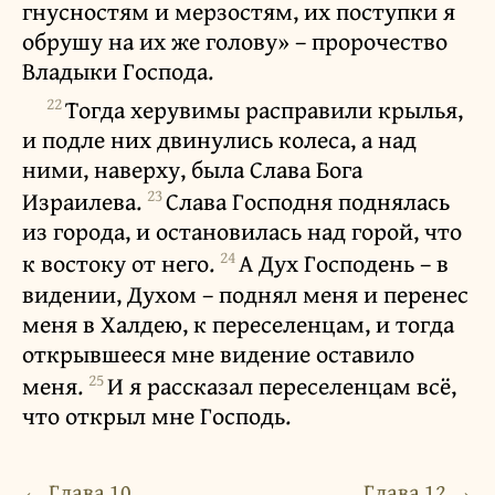
гнусностям и мерзостям, их поступки я
обрушу на их же голову» – пророчество
Владыки Господа.
22
Тогда херувимы расправили крылья,
и подле них двинулись колеса, а над
ними, наверху, была Слава Бога
23
Израилева.
Слава Господня поднялась
из города, и остановилась над горой, что
24
к востоку от него.
А Дух Господень – в
видении, Духом – поднял меня и перенес
меня в Халдею, к переселенцам, и тогда
открывшееся мне видение оставило
25
меня.
И я рассказал переселенцам всё,
что открыл мне Господь.
← Глава 10
Глава 12 →