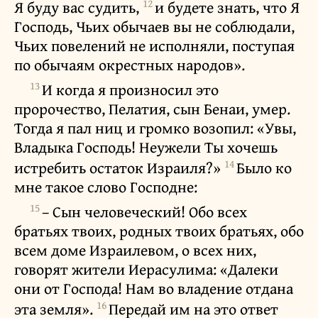
12
Я буду вас судить,
и будете знать, что Я
Господь, Чьих обычаев вы не соблюдали,
Чьих повелений не исполняли, поступая
по обычаям окрестных народов».
13
И когда я произносил это
пророчество, Пелатия, сын Бенаи, умер.
Тогда я пал ниц и громко возопил: «Увы,
Владыка Господь! Неужели Ты хочешь
14
истребить остаток Израиля?»
Было ко
мне такое слово Господне:
15
– Сын человеческий! Обо всех
братьях твоих, родных твоих братьях, обо
всем доме Израилевом, о всех них,
говорят жители Иерасулима: «Далеки
они от Господа! Нам во владение отдана
16
эта земля».
Передай им на это ответ