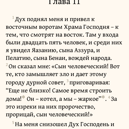
Глава 11
1
Дух поднял меня и привел к
восточным воротам Храма Господня – к
тем, что смотрят на восток. Там у входа
были двадцать пять человек, и среди них
я увидел Яазанию, сына Аззура, и
Пелатию, сына Бенаи, вождей народа.
2
Он сказал мне: «Сын человеческий! Вот
те, кто замышляет зло и дает этому
3
городу дурной совет,
приговаривая:
“Еще не близко! Самое время строить
✻
✻
4
дома!
Он – котел, а мы – жаркое”
.
За
это изреки на них пророчество,
прорицай, сын человеческий!»
5
На меня снизошел Дух Господень и