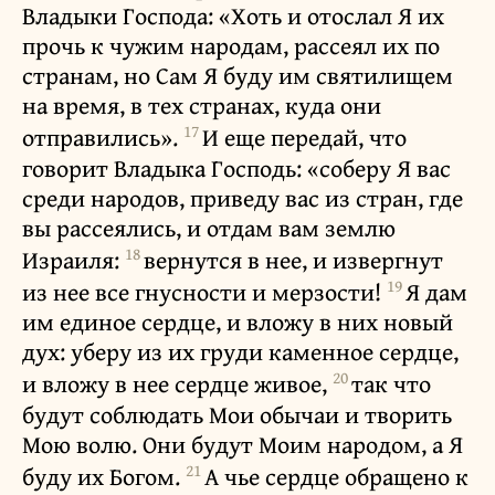
Владыки Господа: «Хоть и отослал Я их
прочь к чужим народам, рассеял их по
странам, но Сам Я буду им святилищем
на время, в тех странах, куда они
17
отправились».
И еще передай, что
говорит Владыка Господь: «соберу Я вас
среди народов, приведу вас из стран, где
вы рассеялись, и отдам вам землю
18
Израиля:
вернутся в нее, и извергнут
19
из нее все гнусности и мерзости!
Я дам
им единое сердце, и вложу в них новый
дух: уберу из их груди каменное сердце,
20
и вложу в нее сердце живое,
так что
будут соблюдать Мои обычаи и творить
Мою волю. Они будут Моим народом, а Я
21
буду их Богом.
А чье сердце обращено к