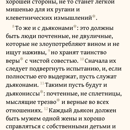
хорошей стороны, не то станет легкой
мишенью для их ругани и
✻
клеветнических измышлений
.
8
✻
То же и с дьяконами
: это должны
быть люди почтенные, не двуличные,
которые не злоупотребляют вином и не
9
ищут наживы,
но хранят таинство
✻
10
веры
с чистой совестью.
Сначала их
следует подвергнуть испытанию, и, если
полностью его выдержат, пусть служат
11
дьяконами.
Такими пусть будут и
✻
дьякониссы
: почтенные, не сплетницы,
✻
мыслящие трезво
и верные во всех
12
отношениях.
Каждый дьякон должен
быть мужем одной жены и хорошо
справляться с собственными детьми и