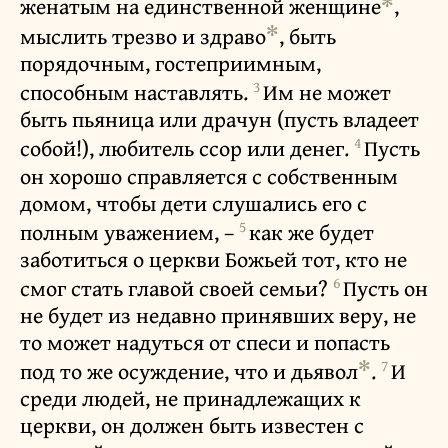
✻
женатым на единственной женщине
,
✻
мыслить трезво и здраво
, быть
порядочным, гостеприимным,
3
способным наставлять.
Им не может
быть пьяница или драчун (пусть владеет
4
собой!), любитель ссор или денег.
Пусть
он хорошо справляется с собственным
домом, чтобы дети слушались его с
5
полным уважением, –
как же будет
заботиться о церкви Божьей тот, кто не
6
смог стать главой своей семьи?
Пусть он
не будет из недавно принявших веру, не
то может надуться от спеси и попасть
✻
7
под то же осуждение, что и дьявол
.
И
среди людей, не принадлежащих к
церкви, он должен быть известен с