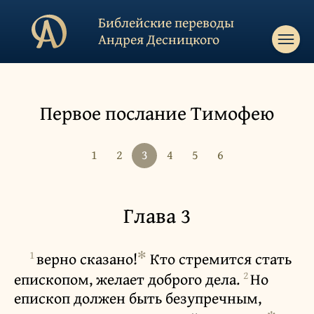
Библейские переводы
Андрея Десницкого
Первое послание Тимофею
1
2
3
4
5
6
Глава 3
1
✻
верно сказано!
Кто стремится стать
2
епископом, желает доброго дела.
Но
епископ должен быть безупречным,