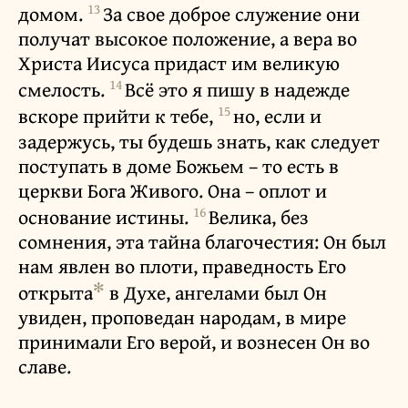
13
домом.
За свое доброе служение они
получат высокое положение, а вера во
Христа Иисуса придаст им великую
14
смелость.
Всё это я пишу в надежде
15
вскоре прийти к тебе,
но, если и
задержусь, ты будешь знать, как следует
поступать в доме Божьем – то есть в
церкви Бога Живого. Она – оплот и
16
основание истины.
Велика, без
сомнения, эта тайна благочестия: Он был
нам явлен во плоти, праведность Его
✻
открыта
в Духе, ангелами был Он
увиден, проповедан народам, в мире
принимали Его верой, и вознесен Он во
славе.