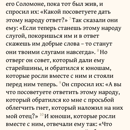
его Соломоне, пока тот был жив, и
спросил их: «Какой посоветуете дать
7
этому народу ответ?»
Так сказали они
ему: «Если теперь станешь этому народу
слугой, покоришься им и в ответ
скажешь им добрые слова – то станут
8
они твоими слугами навсегда».
Но
отверг он совет, который дали ему
старейшины, и обратился к юношам,
которые росли вместе с ним и стояли
9
перед ним теперь.
Он спросил их: «А вы
что посоветуете ответить этому народу,
который обратился ко мне с просьбой
облегчить гнет, который наложил на них
10
мой отец?»
И юноши, которые росли
вместе с ним, отвечали ему так: «Что