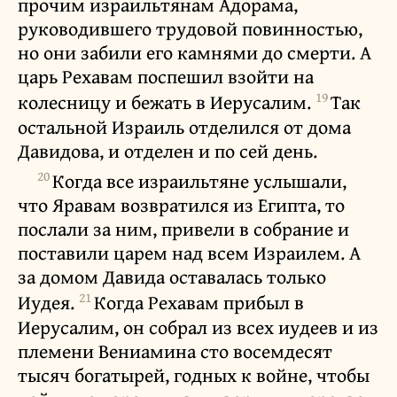
прочим израильтянам Адорама,
руководившего трудовой повинностью,
но они забили его камнями до смерти. А
царь Рехавам поспешил взойти на
19
колесницу и бежать в Иерусалим.
Так
остальной Израиль отделился от дома
Давидова, и отделен и по сей день.
20
Когда все израильтяне услышали,
что Яравам возвратился из Египта, то
послали за ним, привели в собрание и
поставили царем над всем Израилем. А
за домом Давида оставалась только
21
Иудея.
Когда Рехавам прибыл в
Иерусалим, он собрал из всех иудеев и из
племени Вениамина сто восемдесят
тысяч богатырей, годных к войне, чтобы