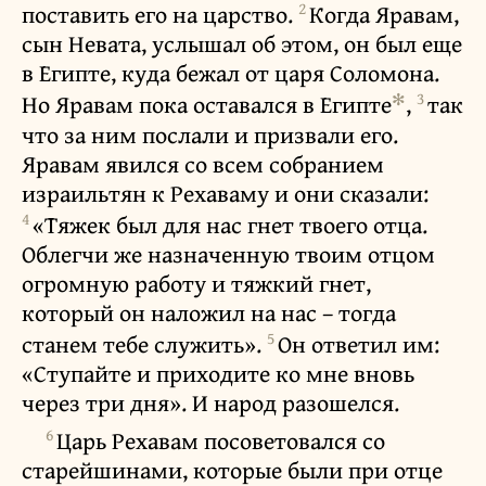
2
поставить его на царство.
Когда Яравам,
сын Невата, услышал об этом, он был еще
в Египте, куда бежал от царя Соломона.
✻
3
Но Яравам пока оставался в Египте
,
так
что за ним послали и призвали его.
Яравам явился со всем собранием
израильтян к Рехаваму и они сказали:
4
«Тяжек был для нас гнет твоего отца.
Облегчи же назначенную твоим отцом
огромную работу и тяжкий гнет,
который он наложил на нас – тогда
5
станем тебе служить».
Он ответил им:
«Ступайте и приходите ко мне вновь
через три дня». И народ разошелся.
6
Царь Рехавам посоветовался со
старейшинами, которые были при отце