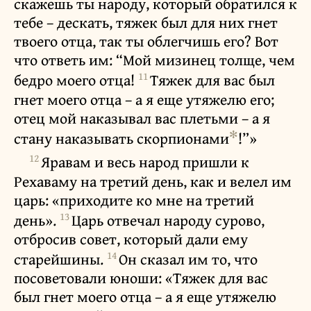
скажешь ты народу, который обратился к
тебе – дескать, тяжек был для них гнет
твоего отца, так ты облегчишь его? Вот
что ответь им: “Мой мизинец толще, чем
11
бедро моего отца!
Тяжек для вас был
гнет моего отца – а я еще утяжелю его;
отец мой наказывал вас плетьми – а я
✻
стану наказывать скорпионами
!”»
12
Яравам и весь народ пришли к
Рехаваму на третий день, как и велел им
царь: «приходите ко мне на третий
13
день».
Царь отвечал народу сурово,
отбросив совет, который дали ему
14
старейшины.
Он сказал им то, что
посоветовали юноши: «Тяжек для вас
был гнет моего отца – а я еще утяжелю