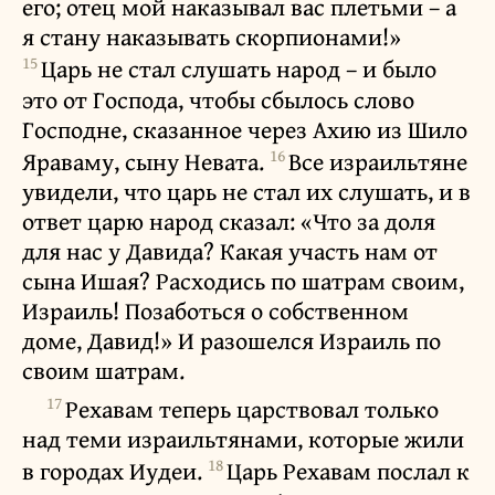
его; отец мой наказывал вас плетьми – а
я стану наказывать скорпионами!»
15
Царь не стал слушать народ – и было
это от Господа, чтобы сбылось слово
Господне, сказанное через Ахию из Шило
16
Яраваму, сыну Невата.
Все израильтяне
увидели, что царь не стал их слушать, и в
ответ царю народ сказал: «Что за доля
для нас у Давида? Какая участь нам от
сына Ишая? Расходись по шатрам своим,
Израиль! Позаботься о собственном
доме, Давид!» И разошелся Израиль по
своим шатрам.
17
Рехавам теперь царствовал только
над теми израильтянами, которые жили
18
в городах Иудеи.
Царь Рехавам послал к