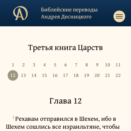
Библейские переводы
Андрея Десницкого
Третья книга Царств
1
2
3
4
5
6
7
8
9
10
11
12
13
14
15
16
17
18
19
20
21
22
Глава 12
1
Рехавам отправился в Шехем, ибо в
Шехем сошлись все израильтяне, чтобы