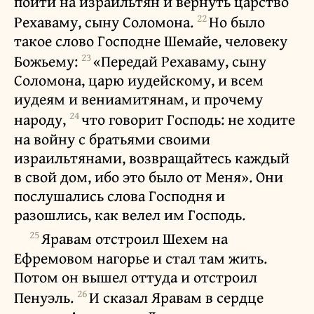
пойти на израильтян и вернуть царство
22
Рехаваму, сыну Соломона.
Но было
такое слово Господне Шемайе, человеку
23
Божьему:
«Передай Рехаваму, сыну
Соломона, царю иудейскому, и всем
иудеям и вениамитянам, и прочему
24
народу,
что говорит Господь: не ходите
на войну с братьями своими
израильтянами, возвращайтесь каждый
в свой дом, ибо это было от Меня». Они
послушались слова Господня и
разошлись, как велел им Господь.
25
Яравам отстроил Шехем на
Ефремовом нагорье и стал там жить.
Потом он вышел оттуда и отстроил
26
Пенуэль.
И сказал Яравам в сердце