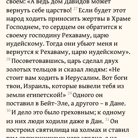
своем: «А ведь дом Давидов может
27
вернуть себе царство!
Если будет этот
народ ходить приносить жертвы в Храме
Господнем, то сердцем он обратится к
своему господину Рехаваму, царю
иудейскому. Тогда они убьют меня и
вернутся к Рехаваму, царю иудейскому».
28
Посоветовавшись, царь сделал двух
золотых тельцов и сказал людям: «Не
стоит вам ходить в Иерусалим. Вот боги
твои, Израиль, которые вывели тебя из
29
земли египетской!»
Одного он
поставил в Бейт-Эле, а другого – в Дане.
30
И дело это было греховным; к одному
31
из них люди ходили даже в Дан.
Он
построил святилища на холмах и ставил
там священниками кого угодно, а не