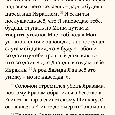
над всем, чего желаешь – да, ты будешь
38
царем над Израилем.
И если ты
послушаешь всё, что Я заповедаю тебе,
будешь ступать по Моим путям и
творить угодное Мне, соблюдая Мои
установления и заповеди, как поступал
слуга мой Давид, то Я буду с тобой и
воздвигну тебе прочный дом, как тот,
что воздвиг Я для Давида, и отдам тебе
39
Израиль.
А род Давида Я за всё это
унижу – но не навсегда”».
40
Соломон стремился убить Яравама,
поэтому Яравам обратился в бегство в
Египет, к царю египетскому Шишаку. Он
оставался в Египте до смерти Соломона.
41