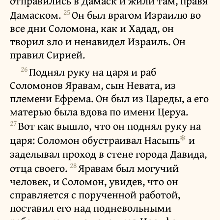
отправились в Дамаск и жили там, правя
25
Дамаском.
Он был врагом Израилю во
все дни Соломона, как и Хадад, он
творил зло и ненавидел Израиль. Он
правил Сирией.
26
Поднял руку на царя и раб
Соломонов Яравам, сын Невата, из
племени Ефрема. Он был из Цареды, а его
матерью была вдова по имени Церуа.
27
Вот как вышло, что он поднял руку на
✻
царя: Соломон обустраивал Насыпь
и
заделывал проход в стене города Давида,
28
отца своего.
Яравам был могучий
человек, и Соломон, увидев, что он
справляется с порученной работой,
поставил его над подневольными