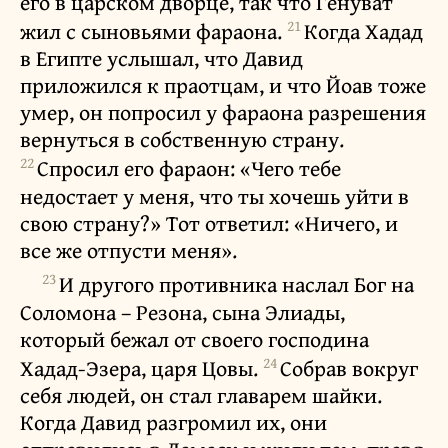
его в царском дворце, так что Генуват
21
жил с сыновьями фараона.
Когда Хадад
в Египте услышал, что Давид
приложился к праотцам, и что Йоав тоже
умер, он попросил у фараона разрешения
вернуться в собственную страну.
22
Спросил его фараон: «Чего тебе
недостает у меня, что ты хочешь уйти в
свою страну?» Тот ответил: «Ничего, и
все же отпусти меня».
23
И другого противника наслал Бог на
Соломона – Резона, сына Элиады,
который бежал от своего господина
24
Хадад-Эзера, царя Цовы.
Собрав вокруг
себя людей, он стал главарем шайки.
Когда Давид разгромил их, они