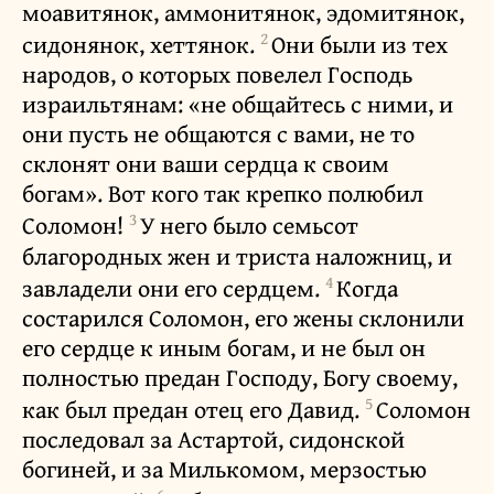
моавитянок, аммонитянок, эдомитянок,
2
сидонянок, хеттянок.
Они были из тех
народов, о которых повелел Господь
израильтянам: «не общайтесь с ними, и
они пусть не общаются с вами, не то
склонят они ваши сердца к своим
богам». Вот кого так крепко полюбил
3
Соломон!
У него было семьсот
благородных жен и триста наложниц, и
4
завладели они его сердцем.
Когда
состарился Соломон, его жены склонили
его сердце к иным богам, и не был он
полностью предан Господу, Богу своему,
5
как был предан отец его Давид.
Соломон
последовал за Астартой, сидонской
богиней, и за Милькомом, мерзостью