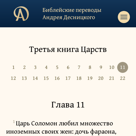
Библейские переводы
Андрея Десницкого
Третья книга Царств
1
2
3
4
5
6
7
8
9
10
11
12
13
14
15
16
17
18
19
20
21
22
Глава 11
1
Царь Соломон любил множество
иноземных своих жен: дочь фараона,