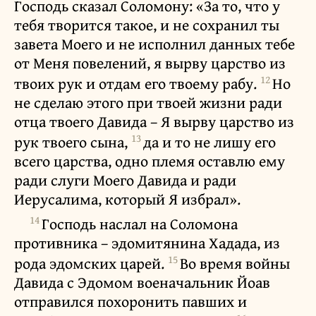
Господь сказал Соломону: «За то, что у
тебя творится такое, и не сохранил ты
завета Моего и не исполнил данных тебе
от Меня повелений, я вырву царство из
12
твоих рук и отдам его твоему рабу.
Но
не сделаю этого при твоей жизни ради
отца твоего Давида – Я вырву царство из
13
рук твоего сына,
да и то не лишу его
всего царства, одно племя оставлю ему
ради слуги Моего Давида и ради
Иерусалима, который Я избрал».
14
Господь наслал на Соломона
противника – эдомитянина Хадада, из
15
рода эдомских царей.
Во время войны
Давида с Эдомом военачальник Йоав
отправился похоронить павших и