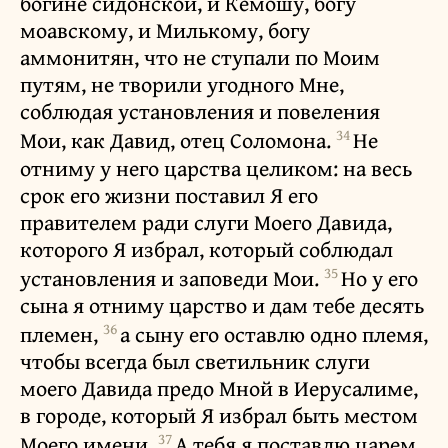
богине сидонской, и Кемошу, богу
моавскому, и Милькому, богу
аммонитян, что не ступали по Моим
путям, не творили угодного Мне,
соблюдая установления и повеления
34
Мои, как Давид, отец Соломона.
Не
отниму у него царства целиком: на весь
срок его жизни поставил Я его
правителем ради слуги Моего Давида,
которого Я избрал, который соблюдал
35
установления и заповеди Мои.
Но у его
сына я отниму царство и дам тебе десять
36
племен,
а сыну его оставлю одно племя,
чтобы всегда был светильник слуги
моего Давида предо Мной в Иерусалиме,
в городе, который Я избрал быть местом
37
Моего имени.
А тебя я поставлю царем