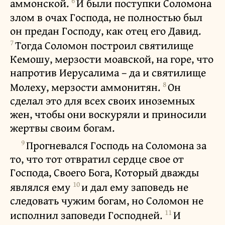
6
аммонской.
И были поступки Соломона
злом в очах Господа, не полностью был
он предан Господу, как отец его Давид.
7
Тогда Соломон построил святилище
Кемошу, мерзости моавской, на горе, что
напротив Иерусалима – да и святилище
8
Молеху, мерзости аммонитян.
Он
сделал это для всех своих иноземных
жен, чтобы они воскуряли и приносили
жертвы своим богам.
9
Прогневался Господь на Соломона за
то, что тот отвратил сердце свое от
Господа, Своего Бога, Который дважды
10
являлся ему
и дал ему заповедь не
следовать чужим богам, но Соломон не
11
исполнил заповеди Господней.
И