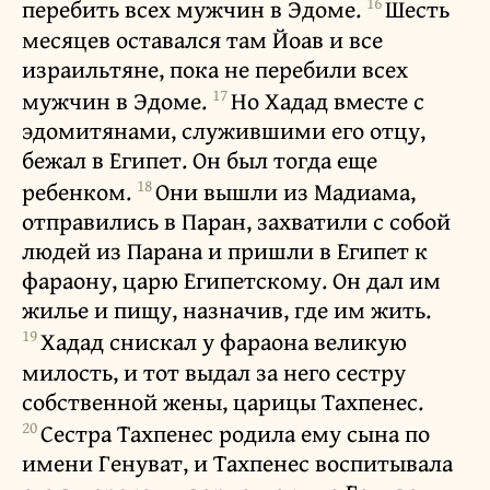
16
перебить всех мужчин в Эдоме.
Шесть
месяцев оставался там Йоав и все
израильтяне, пока не перебили всех
17
мужчин в Эдоме.
Но Хадад вместе с
эдомитянами, служившими его отцу,
бежал в Египет. Он был тогда еще
18
ребенком.
Они вышли из Мадиама,
отправились в Паран, захватили с собой
людей из Парана и пришли в Египет к
фараону, царю Египетскому. Он дал им
жилье и пищу, назначив, где им жить.
19
Хадад снискал у фараона великую
милость, и тот выдал за него сестру
собственной жены, царицы Тахпенес.
20
Сестра Тахпенес родила ему сына по
имени Генуват, и Тахпенес воспитывала