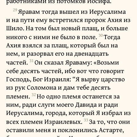
работниками из потомков Иосифа.
29
Яравам тогда вышел из Иерусалима
и на пути ему встретился пророк Ахия из
Шило. На том был новый плащ, и больше
30
никого с ними не было в поле.
Тогда
Ахия взялся за плащ, который был на
нем, и разорвал его на двенадцать
31
частей.
Он сказал Яраваму: «Возьми
себе десять частей, ибо вот что говорит
Господь, Бог Израиля: “Я вырву царство
из рук Соломона и дам тебе десять
32
племен.
Но одно племя останется за
ним, ради слуги моего Давида и ради
Иерусалима, города, который Я избрал из
33
всех племен Израилевых.
За то, что они
оставили меня и поклонились Астарте,