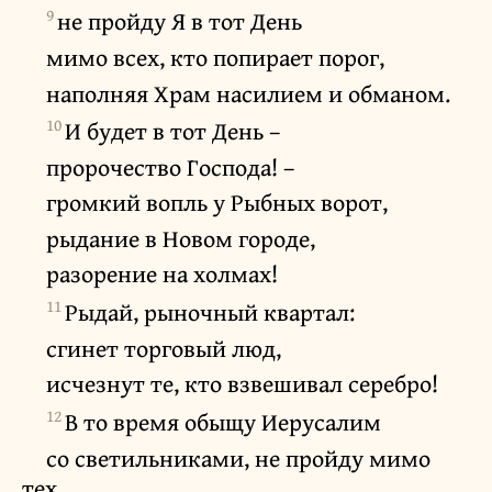
9
не пройду Я в тот День
мимо всех, кто попирает порог,
наполняя Храм насилием и обманом.
10
И будет в тот День –
пророчество Господа! –
громкий вопль у Рыбных ворот,
рыдание в Новом городе,
разорение на холмах!
11
Рыдай, рыночный квартал:
сгинет торговый люд,
исчезнут те, кто взвешивал серебро!
12
В то время обыщу Иерусалим
со светильниками, не пройду мимо
тех,