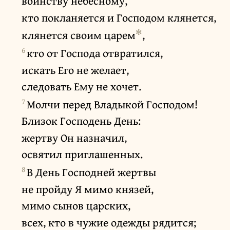
воинству небесному,
кто покланяется и Господом клянется,
✻
клянется своим царем
,
6
кто от Господа отвратился,
искать Его не желает,
следовать Ему не хочет.
7
Молчи перед Владыкой Господом!
Близок Господень День:
жертву Он назначил,
освятил приглашенных.
8
В День Господней жертвы
не пройду Я мимо князей,
мимо сынов царских,
всех, кто в чужие одежды рядится;