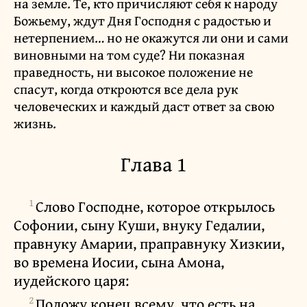
на земле. Те, кто причисляют себя к народу
Божьему, ждут Дня Господня с радостью и
нетерпением… но не окажутся ли они и сами
виновными на том суде? Ни показная
праведность, ни высокое положение не
спасут, когда откроются все дела рук
человеческих и каждый даст ответ за свою
жизнь.
Глава 1
1
Слово Господне, которое открылось
Софонии, сыну Куши, внуку Гедалии,
правнуку Амарии, праправнуку Хизкии,
во времена Иосии, сына Амона,
иудейского царя:
2
Положу конец всему, что есть на