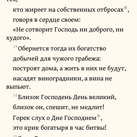
✻
кто жиреет на собственных отбросах
,
говоря в сердце своем:
«Не сотворит Господь ни доброго, ни
худого».
13
Обернется тогда их богатство
добычей для чужого грабежа:
построят дома, а жить в них не будут,
насадят виноградники, а вина не
выпьют.
14
Близок Господень День великий,
близок он, спешит, не медлит!
✻
Горек слух о Дне Господнем
,
это крик богатыря в час битвы!
15