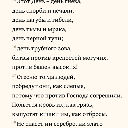
Этот День – день гнева,
день скорби и печали,
день пагубы и гибели,
день тьмы и мрака,
день черной тучи;
16
день трубного зова,
битвы против крепостей могучих,
против башен высоких!
17
Стесню тогда людей,
побредут они, как слепые,
потому что против Господа согрешили.
Польется кровь их, как грязь,
выпустят кишки им, как отбросы.
18
Не спасет ни серебро, ни злато