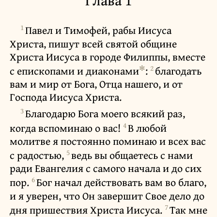
Глава 1
1
Павел и Тимофей, рабы Иисуса
Христа, пишут всей святой общине
Христа Иисуса в городе Филиппы, вместе
✻
2
с епископами и диаконами
:
благодать
вам и мир от Бога, Отца нашего, и от
Господа Иисуса Христа.
3
Благодарю Бога моего всякий раз,
4
когда вспоминаю о вас!
В любой
молитве я постоянно поминаю и всех вас
5
с радостью,
ведь вы общаетесь с нами
ради Евангелия с самого начала и до сих
6
пор.
Бог начал действовать вам во благо,
и я уверен, что Он завершит Свое дело до
7
дня пришествия Христа Иисуса.
Так мне