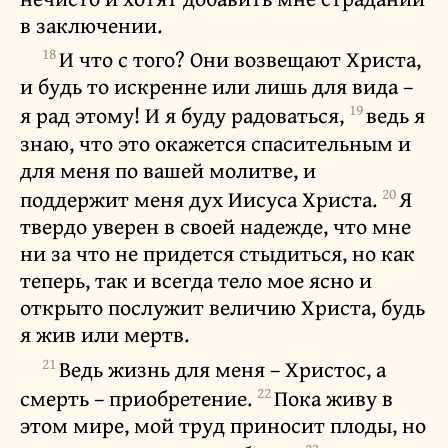
в заключении.
18
И что с того? Они возвещают Христа,
и будь то искренне или лишь для вида –
19
я рад этому! И я буду радоваться,
ведь я
знаю, что это окажется спасительным и
для меня по вашей молитве, и
20
поддержит меня дух Иисуса Христа.
Я
твердо уверен в своей надежде, что мне
ни за что не придется стыдиться, но как
теперь, так и всегда тело мое ясно и
открыто послужит величию Христа, будь
я жив или мертв.
21
Ведь жизнь для меня – Христос, а
22
смерть – приобретение.
Пока живу в
этом мире, мой труд приносит плоды, но