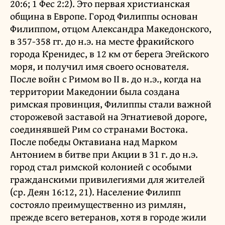
20:6; 1 Фес 2:2). Это первая христианская
община в Европе. Город Филиппы основан
Филиппом, отцом Александра Македонского,
в 357-358 гг. до н.э. на месте фракийского
города Кренидес, в 12 км от берега Эгейского
моря, и получил имя своего основателя.
После войн с Римом во II в. до н.э., когда на
территории Македонии была создана
римская провинция, Филиппы стали важной
сторожевой заставой на Эгнатиевой дороге,
соединявшей Рим со странами Востока.
После победы Октавиана над Марком
Антонием в битве при Акции в 31 г. до н.э.
город стал римской колонией с особыми
гражданскими привилегиями для жителей
(ср. Деян 16:12, 21). Население Филипп
состояло преимущественно из римлян,
прежде всего ветеранов, хотя в городе жили