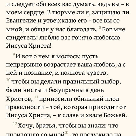
и следует обо всех вас думать, ведь вы – в
моем сердце. В тюрьме ли я, защищаю ли
Евангелие и утверждаю его – все вы со
8
мной, и общая у нас благодать.
Бог мне
свидетель: люблю вас горячо любовью
Иисуса Христа!
9
И вот о чем я молюсь: пусть
непрерывно возрастает ваша любовь, а с
ней и познание, и полнота чувств,
10
чтобы вы делали правильный выбор,
были чисты и безупречны в день
11
Христов,
приносили обильный плод
праведности – той, которая приходит от
Иисуса Христа, – к славе и хвале Божьей.
12
Хочу, братья, чтобы вы знали: что
✻
произошло со мной
, то послужило на