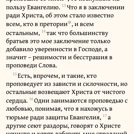
13
пользу Евангелию.
Что я в заключении
ради Христа, об этом стало известно
✻
всем, кто в претории
, и всем
14
остальным,
так что большинству
братьев это мое заключение только
добавило уверенности в Господе, а
значит – решимости и бесстрашия в
проповеди Слова.
15
Есть, впрочем, и такие, кто
проповедует из зависти и склочности, но
остальные возвещают Христа от чистого
16
сердца.
Одни занимаются проповедью с
любовью, понимая, что я нахожусь в
17
тюрьме ради защиты Евангелия,
а
другие сеют раздоры, говорят о Христе
нечисто и хотят добавить мне страданий